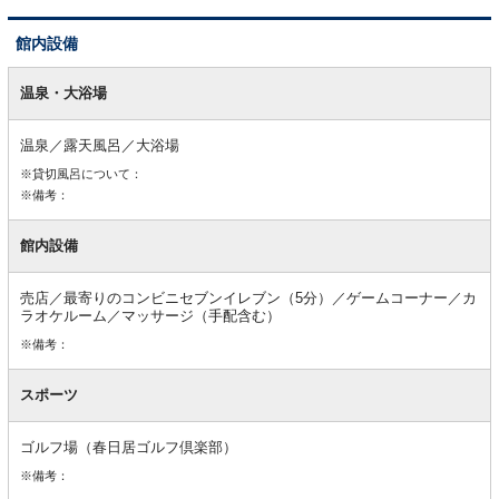
館内設備
館
内
温泉・大浴場
設
備
温泉／露天風呂／大浴場
※貸切風呂について：
※備考：
館内設備
売店／最寄りのコンビニセブンイレブン（5分）／ゲームコーナー／カ
ラオケルーム／マッサージ（手配含む）
※備考：
スポーツ
ゴルフ場（春日居ゴルフ倶楽部）
※備考：