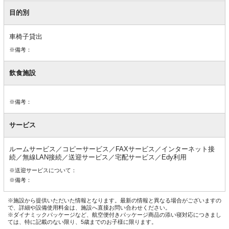
目的別
車椅子貸出
※備考：
飲食施設
※備考：
サービス
ルームサービス／コピーサービス／FAXサービス／インターネット接
続／無線LAN接続／送迎サービス／宅配サービス／Edy利用
※送迎サービスについて：
※備考：
※施設から提供いただいた情報となります。最新の情報と異なる場合がございますの
で、詳細や設備使用料金は、施設へ直接お問い合わせください。
※ダイナミックパッケージなど、航空便付きパッケージ商品の添い寝対応につきまし
ては、特に記載のない限り、5歳までのお子様に限ります。