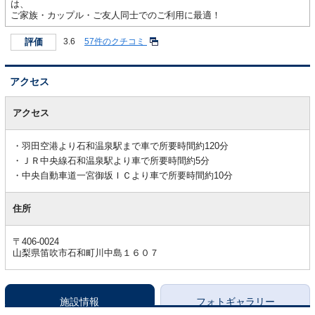
は、
ご家族・カップル・ご友人同士でのご利用に最適！
評価
3.6
57件のクチコミ
アクセス
ア
ク
アクセス
セ
ス
羽田空港より石和温泉駅まで車で所要時間約120分
ＪＲ中央線石和温泉駅より車で所要時間約5分
中央自動車道一宮御坂ＩＣより車で所要時間約10分
住所
〒406-0024
山梨県笛吹市石和町川中島１６０７
施設情報
フォトギャラリー