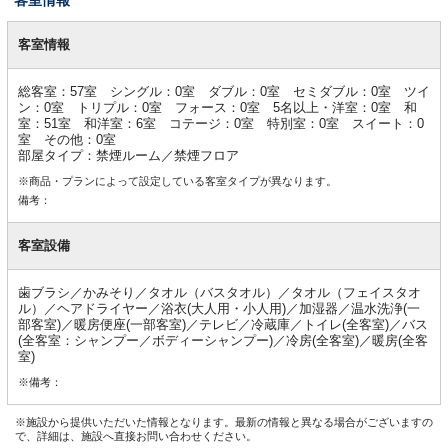
客
室
客室情報
情
報
総客室：57室 シングル：0室 ダブル：0室 セミダブル：0室 ツイ
ン：0室 トリプル：0室 フォース：0室 5名以上・洋室：0室 和
室：51室 和洋室：6室 コテージ：0室 特別室：0室 スイート：0
室 その他：0室
部屋タイプ：禁煙ルーム／禁煙フロア
※商品・プランによって設定している客室タイプが異なります。
備考：
客室設備
歯ブラシ／かみそり／タオル（バスタオル）／タオル（フェイスタオ
ル）／ヘアドライヤー／浴衣(大人用・小人用)／加湿器／温水洗浄(一
部客室)／暖房便座(一部客室)／テレビ／冷蔵庫／トイレ(全客室)／バス
(全客室：シャンプー／ボディーシャンプー)／冷房(全客室)／暖房(全客
室)
※備考：
※施設から提供いただいた情報となります。最新の情報と異なる場合がございますの
で、詳細は、施設へ直接お問い合わせください。