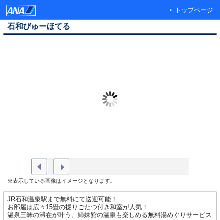
トップページ
石和びゅーほてる
外観
池と滝
※表示している画像はイメージとなります。
JR石和温泉駅まで無料にて送迎可能！
お部屋は広々15畳の掘りごたつ付き和室が人気！
温泉三昧の滞在が叶う、姉妹館の温泉も楽しめる無料湯めぐりサービス