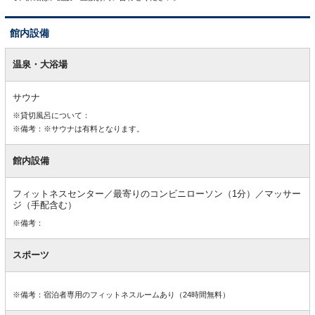
館内設備
館
内
温泉・大浴場
設
備
サウナ
※貸切風呂について：
※備考：※サウナは有料となります。
館内設備
フィットネスセンター／最寄りのコンビニローソン（1分）／マッサー
ジ（手配含む）
※備考：
スポーツ
※備考：宿泊者専用のフィットネスルームあり（24時間無料）