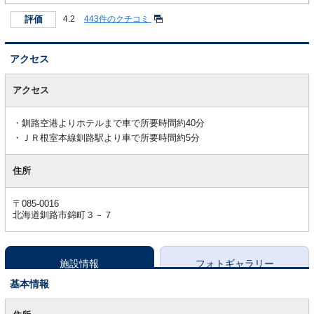
評価
4.2
443件のクチコミ
アクセス
ア
ク
アクセス
セ
ス
釧路空港よりホテルまで車で所要時間約40分
ＪＲ根室本線釧路駅より車で所要時間約5分
住所
〒085-0016
北海道釧路市錦町３－７
施設情報
フォトギャラリー
基本情報
基