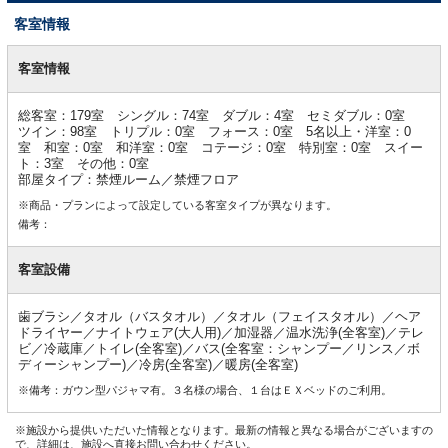
客室情報
客
室
客室情報
情
報
総客室：179室 シングル：74室 ダブル：4室 セミダブル：0室
ツイン：98室 トリプル：0室 フォース：0室 5名以上・洋室：0
室 和室：0室 和洋室：0室 コテージ：0室 特別室：0室 スイー
ト：3室 その他：0室
部屋タイプ：禁煙ルーム／禁煙フロア
※商品・プランによって設定している客室タイプが異なります。
備考：
客室設備
歯ブラシ／タオル（バスタオル）／タオル（フェイスタオル）／ヘア
ドライヤー／ナイトウェア(大人用)／加湿器／温水洗浄(全客室)／テレ
ビ／冷蔵庫／トイレ(全客室)／バス(全客室：シャンプー／リンス／ボ
ディーシャンプー)／冷房(全客室)／暖房(全客室)
※備考：ガウン型パジャマ有。３名様の場合、１台はＥＸベッドのご利用。
※施設から提供いただいた情報となります。最新の情報と異なる場合がございますの
で、詳細は、施設へ直接お問い合わせください。