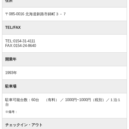
本
住所
情
報
〒085-0016 北海道釧路市錦町３－７
TEL/FAX
TEL:0154-31-4111
FAX:0154-24-8640
開業年
1993年
駐車場
駐車可能台数：60台 （有料） ／ 1000円~1000円（税別）／１泊１
台
※備考：
チェックイン・アウト