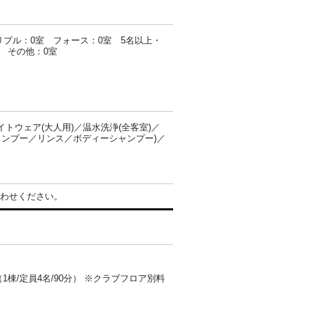
リプル：0室 フォース：0室 5名以上・
 その他：0室
ウェア(大人用)／温水洗浄(全客室)／
ャンプー／リンス／ボディーシャンプー)／
わせください。
0円（1棟/定員4名/90分） ※クラブフロア別料