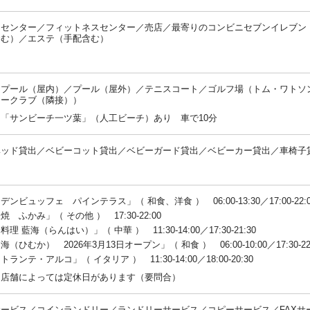
スセンター／フィットネスセンター／売店／最寄りのコンビニセブンイレブン（
含む）／エステ（手配含む）
：
／プール（屋内）／プール（屋外）／テニスコート／ゴルフ場（トム・ワトソ
リークラブ（隣接））
「サンビーチ一ツ葉」（人工ビーチ）あり 車で10分
ベッド貸出／ベビーコット貸出／ベビーガード貸出／ベビーカー貸出／車椅子
：
デンビュッフェ パインテラス」（ 和食、洋食 ） 06:00-13:30／17:00-22:0
焼 ふかみ」（ その他 ） 17:30-22:00
理 藍海（らんはい）」（ 中華 ） 11:30-14:00／17:30-21:30
（ひむか） 2026年3月13日オープン」（ 和食 ） 06:00-10:00／17:30-22
ランテ・アルコ」（ イタリア ） 11:30-14:00／18:00-20:30
：店舗によっては定休日があります（要問合）
ービス／コインランドリー／ランドリーサービス／コピーサービス／FAXサ