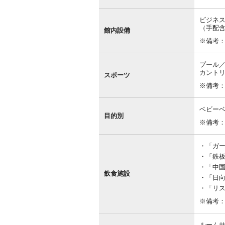
ビジネ
（手配
館内設備
※備考
プール
カント
スポーツ
※備考：
ベビー
目的別
※備考
「ガー
「鉄板
「中国料
飲食施設
「日向海
「リスト
※備考
ルームサ