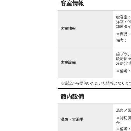
客室情報
客
室
総客室：
情
洋室：0
報
部屋タ
客室情報
※商品
備考：
歯ブラシ
暖房便座
客室設備
冷房(全
※備考
※施設から提供いただいた情報となりま
館内設備
館
内
温泉／
設
※貸切風呂
備
温泉・大浴場
金
※備考