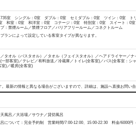
735室 シングル：0室 ダブル：0室 セミダブル：0室 ツイン：0室 ト
室 和室：0室 和洋室：0室 コテージ：0室 特別室：0室 スイート：0室
イプ：禁煙ルーム／禁煙フロア／バリアフリールーム／コネクトルーム
・プランによって設定している客室タイプが異なります。
／タオル（バスタオル）／タオル（フェイスタオル）／ヘアドライヤー／ナイト
(一部客室)／テレビ／有料放送／冷蔵庫／トイレ(全客室)／バス(全客室：シ
客室)／暖房(全客室)
：
す。最新の情報と異なる場合がございますので、詳細は、施設へ直接お問い合
露天風呂／大浴場／サウナ／貸切風呂
について：完全予約制 営業時間/7:00-12:00、15:00-22:30 料金/600
：