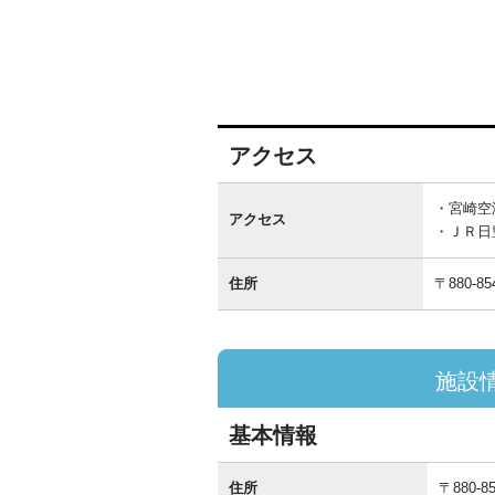
アクセス
ア
ク
宮崎空
アクセス
セ
ＪＲ日
ス
住所
〒880-85
施設
基本情報
基
本
住所
〒880-