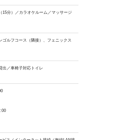
15分）／カラオケルーム／マッサージ
ンゴルフコース（隣接）、フェニックス
貸出／車椅子対応トイレ
0
:00
ービス／インターネット接続／無線LAN接