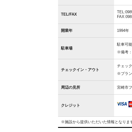
情
報
TEL:098
TEL/FAX
FAX:098
開業年
1994年
駐車可能
駐車場
※備考
チェック
チェックイン・アウト
※プラ
周辺の見所
宮崎市フ
クレジット
※施設から提供いただいた情報となりま