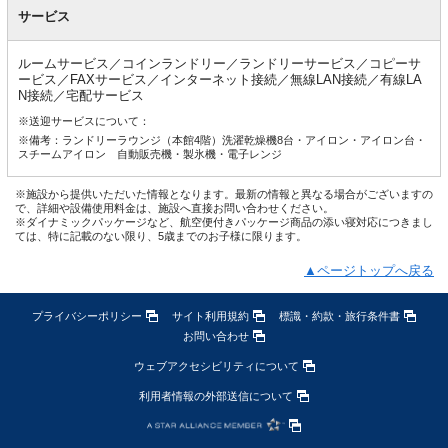
サービス
ルームサービス／コインランドリー／ランドリーサービス／コピーサ
ービス／FAXサービス／インターネット接続／無線LAN接続／有線LA
N接続／宅配サービス
※送迎サービスについて：
※備考：ランドリーラウンジ（本館4階）洗濯乾燥機8台・アイロン・アイロン台・
スチームアイロン 自動販売機・製氷機・電子レンジ
※施設から提供いただいた情報となります。最新の情報と異なる場合がございますの
で、詳細や設備使用料金は、施設へ直接お問い合わせください。
※ダイナミックパッケージなど、航空便付きパッケージ商品の添い寝対応につきまし
ては、特に記載のない限り、5歳までのお子様に限ります。
▲ページトップへ戻る
プライバシーポリシー
サイト利用規約
標識・約款・旅行条件書
お問い合わせ
ウェブアクセシビリティについて
利用者情報の外部送信について