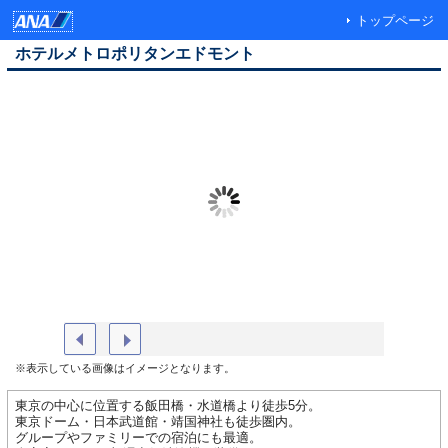
トップページ
ホテルメトロポリタンエドモント
外観
エドモン
※表示している画像はイメージとなります。
東京の中心に位置する飯田橋・水道橋より徒歩5分。
東京ドーム・日本武道館・靖国神社も徒歩圏内。
グループやファミリーでの宿泊にも最適。