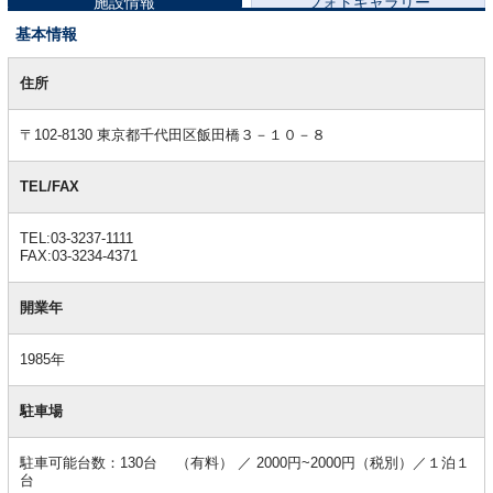
施設情報
フォトギャラリー
基本情報
基
本
住所
情
報
〒102-8130 東京都千代田区飯田橋３－１０－８
TEL/FAX
TEL:03-3237-1111
FAX:03-3234-4371
開業年
1985年
駐車場
駐車可能台数：130台 （有料） ／ 2000円~2000円（税別）／１泊１
台