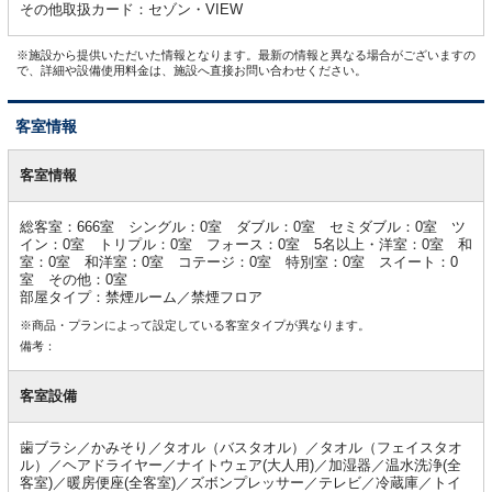
その他取扱カード：セゾン・VIEW
※施設から提供いただいた情報となります。最新の情報と異なる場合がございますの
で、詳細や設備使用料金は、施設へ直接お問い合わせください。
客室情報
客
室
客室情報
情
報
総客室：666室 シングル：0室 ダブル：0室 セミダブル：0室 ツ
イン：0室 トリプル：0室 フォース：0室 5名以上・洋室：0室 和
室：0室 和洋室：0室 コテージ：0室 特別室：0室 スイート：0
室 その他：0室
部屋タイプ：禁煙ルーム／禁煙フロア
※商品・プランによって設定している客室タイプが異なります。
備考：
客室設備
歯ブラシ／かみそり／タオル（バスタオル）／タオル（フェイスタオ
ル）／ヘアドライヤー／ナイトウェア(大人用)／加湿器／温水洗浄(全
客室)／暖房便座(全客室)／ズボンプレッサー／テレビ／冷蔵庫／トイ