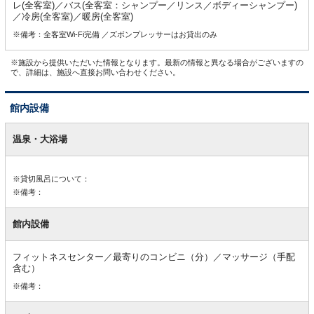
レ(全客室)／バス(全客室：シャンプー／リンス／ボディーシャンプー)
／冷房(全客室)／暖房(全客室)
※備考：全客室Wi-Fi完備 ／ズボンプレッサーはお貸出のみ
※施設から提供いただいた情報となります。最新の情報と異なる場合がございますの
で、詳細は、施設へ直接お問い合わせください。
館内設備
館
内
温泉・大浴場
設
備
※貸切風呂について：
※備考：
館内設備
フィットネスセンター／最寄りのコンビニ（分）／マッサージ（手配
含む）
※備考：