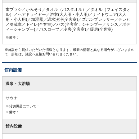
歯ブラシ／かみそり／タオル（バスタオル）／タオル（フェイスタオ
ル）／ヘアドライヤー／浴衣(大人用・小人用)／ナイトウェア(大人
用・小人用)／加湿器／温水洗浄(全客室)／ズボンプレッサー／テレビ
／冷蔵庫／トイレ(全客室)／バス(全客室：シャンプー／リンス／ボデ
ィーシャンプー)／バスローブ／冷房(全客室)／暖房(全客室)
※備考：
※施設から提供いただいた情報となります。最新の情報と異なる場合がございますの
で、詳細は、施設へ直接お問い合わせください。
館内設備
館
内
温泉・大浴場
設
備
サウナ
※貸切風呂について：
※備考：
館内設備