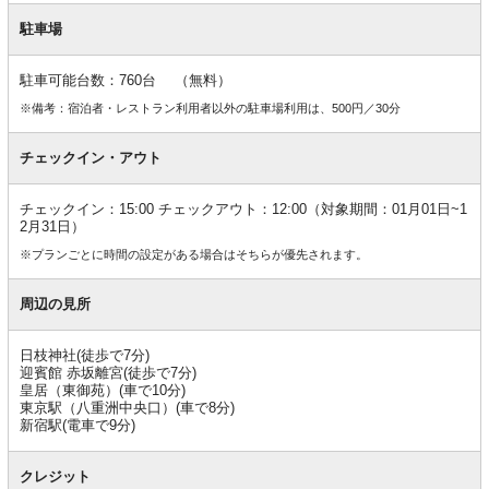
駐車場
駐車可能台数：760台 （無料）
※備考：宿泊者・レストラン利用者以外の駐車場利用は、500円／30分
チェックイン・アウト
チェックイン：15:00 チェックアウト：12:00（対象期間：01月01日~1
2月31日）
※プランごとに時間の設定がある場合はそちらが優先されます。
周辺の見所
日枝神社(徒歩で7分)
迎賓館 赤坂離宮(徒歩で7分)
皇居（東御苑）(車で10分)
東京駅（八重洲中央口）(車で8分)
新宿駅(電車で9分)
クレジット