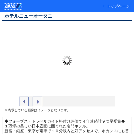
トップページ
ホテルニューオータニ
【日本庭園】夕景（イメージ）
エグゼク
※表示している画像はイメージとなります。
◆フォーブス・トラベルガイド格付け評価で４年連続計９つ星受賞◆
１万坪の美しい日本庭園に囲まれた名門ホテル。
新宿・銀座・東京が電車で１０分以内と好アクセスで、ホカンスにも首