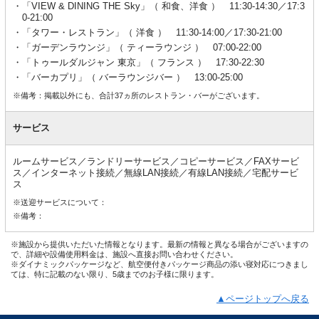
「VIEW & DINING THE Sky」（ 和食、洋食 ） 11:30-14:30／17:3
0-21:00
「タワー・レストラン」（ 洋食 ） 11:30-14:00／17:30-21:00
「ガーデンラウンジ」（ ティーラウンジ ） 07:00-22:00
「トゥールダルジャン 東京」（ フランス ） 17:30-22:30
「バーカプリ」（ バーラウンジバー ） 13:00-25:00
※備考：掲載以外にも、合計37ヵ所のレストラン・バーがございます。
サービス
ルームサービス／ランドリーサービス／コピーサービス／FAXサービ
ス／インターネット接続／無線LAN接続／有線LAN接続／宅配サービ
ス
※送迎サービスについて：
※備考：
※施設から提供いただいた情報となります。最新の情報と異なる場合がございますの
で、詳細や設備使用料金は、施設へ直接お問い合わせください。
※ダイナミックパッケージなど、航空便付きパッケージ商品の添い寝対応につきまし
ては、特に記載のない限り、5歳までのお子様に限ります。
▲ページトップへ戻る