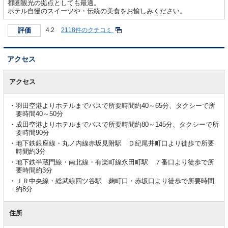
都圏観光の拠点としても最適。
ホテル自慢のスイーツや・伝統の美食をお愉しみください。
評価
4.2
2118件のクチコミ
アクセス
ア
ク
アクセス
セ
ス
羽田空港よりホテルまでバスで所要時間約40～65分、タクシーで所
要時間40～50分
成田空港よりホテルまでバスで所要時間約80～145分、タクシーで所
要時間90分
地下鉄銀座線・丸ノ内線赤坂見附駅 Ｄ紀尾井町口より徒歩で所要
時間約3分
地下鉄半蔵門線・南北線・有楽町線永田町駅 ７番口より徒歩で所
要時間約3分
ＪＲ中央線・総武線四ツ谷駅 麹町口・赤坂口より徒歩で所要時間
約8分
住所