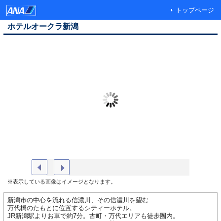
トップページ
ホテルオークラ新潟
外観（夕方）
ホテルオ
※表示している画像はイメージとなります。
新潟市の中心を流れる信濃川、その信濃川を望む
万代橋のたもとに位置するシティーホテル。
JR新潟駅よりお車で約7分。古町・万代エリアも徒歩圏内。