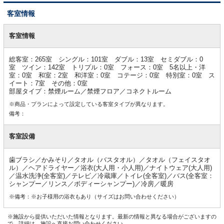
客室情報
客
室
客室情報
情
報
総客室：265室 シングル：101室 ダブル：13室 セミダブル：0
室 ツイン：142室 トリプル：0室 フォース：0室 5名以上・洋
室：0室 和室：2室 和洋室：0室 コテージ：0室 特別室：0室 ス
イート：7室 その他：0室
部屋タイプ：禁煙ルーム／禁煙フロア／コネクトルーム
※商品・プランによって設定している客室タイプが異なります。
備考：
客室設備
歯ブラシ／かみそり／タオル（バスタオル）／タオル（フェイスタオ
ル）／ヘアドライヤー／浴衣(大人用・小人用)／ナイトウェア(大人用)
／温水洗浄(全客室)／テレビ／冷蔵庫／トイレ(全客室)／バス(全客室：
シャンプー／リンス／ボディーシャンプー)／冷房／暖房
※備考：※お子様用の浴衣もあり（サイズはお問い合わせください）
※施設から提供いただいた情報となります。最新の情報と異なる場合がございますの
で、詳細は、施設へ直接お問い合わせください。