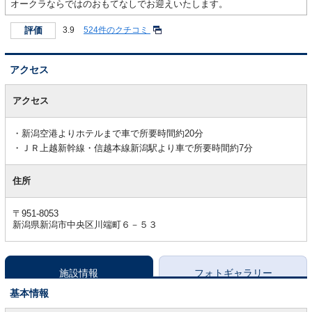
オークラならではのおもてなしでお迎えいたします。
評価
3.9
524件のクチコミ
アクセス
ア
ク
アクセス
セ
ス
新潟空港よりホテルまで車で所要時間約20分
ＪＲ上越新幹線・信越本線新潟駅より車で所要時間約7分
住所
〒951-8053
新潟県新潟市中央区川端町６－５３
施設情報
フォトギャラリー
基本情報