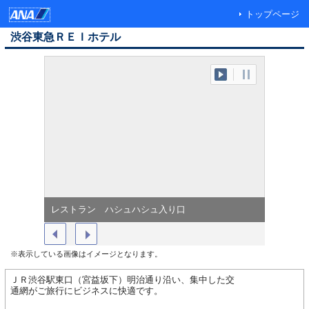
トップページ
渋谷東急ＲＥＩホテル
レストラン ハシュハシュ入り口
客室エレ
※表示している画像はイメージとなります。
ＪＲ渋谷駅東口（宮益坂下）明治通り沿い、集中した交
通網がご旅行にビジネスに快適です。