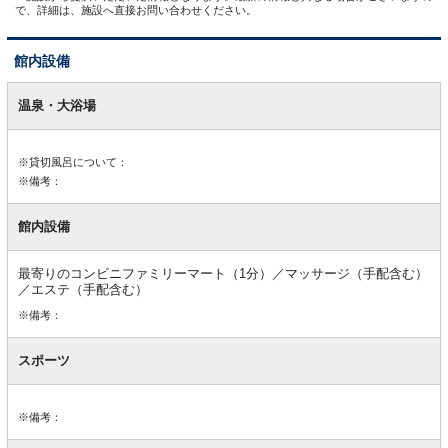
で、詳細は、施設へ直接お問い合わせください。
館内設備
館
内
温泉・大浴場
設
備
※貸切風呂について：
※備考：
館内設備
最寄りのコンビニファミリーマート（1分）／マッサージ（手配含む）
／エステ（手配含む）
※備考：
スポーツ
※備考：