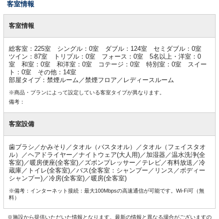
客室情報
客
室
客室情報
情
報
総客室：225室 シングル：0室 ダブル：124室 セミダブル：0室
ツイン：87室 トリプル：0室 フォース：0室 5名以上・洋室：0
室 和室：0室 和洋室：0室 コテージ：0室 特別室：0室 スイー
ト：0室 その他：14室
部屋タイプ：禁煙ルーム／禁煙フロア／レディースルーム
※商品・プランによって設定している客室タイプが異なります。
備考：
客室設備
歯ブラシ／かみそり／タオル（バスタオル）／タオル（フェイスタオ
ル）／ヘアドライヤー／ナイトウェア(大人用)／加湿器／温水洗浄(全
客室)／暖房便座(全客室)／ズボンプレッサー／テレビ／有料放送／冷
蔵庫／トイレ(全客室)／バス(全客室：シャンプー／リンス／ボディー
シャンプー)／冷房(全客室)／暖房(全客室)
※備考：インターネット接続：最大100Mbpsの高速通信が可能です。Wi-Fi可（無
料）
※施設から提供いただいた情報となります。最新の情報と異なる場合がございますの