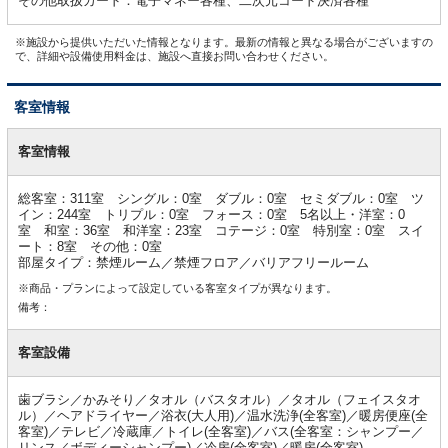
その他取扱カード：電子マネー各種、二次元コード決済各種
※施設から提供いただいた情報となります。最新の情報と異なる場合がございますの
で、詳細や設備使用料金は、施設へ直接お問い合わせください。
客室情報
客
室
客室情報
情
報
総客室：311室 シングル：0室 ダブル：0室 セミダブル：0室 ツ
イン：244室 トリプル：0室 フォース：0室 5名以上・洋室：0
室 和室：36室 和洋室：23室 コテージ：0室 特別室：0室 スイ
ート：8室 その他：0室
部屋タイプ：禁煙ルーム／禁煙フロア／バリアフリールーム
※商品・プランによって設定している客室タイプが異なります。
備考：
客室設備
歯ブラシ／かみそり／タオル（バスタオル）／タオル（フェイスタオ
ル）／ヘアドライヤー／浴衣(大人用)／温水洗浄(全客室)／暖房便座(全
客室)／テレビ／冷蔵庫／トイレ(全客室)／バス(全客室：シャンプー／
リンス／ボディーシャンプー)／冷房(全客室)／暖房(全客室)