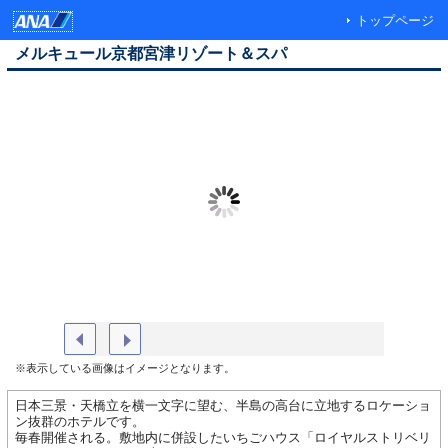
トップページ
メルキュール京都宮津リゾート＆スパ
■外観
クラッシ
※表示している画像はイメージとなります。
日本三景・天橋立を横一文字に望む、半島の高台に立地するロケーショ
ン抜群のホテルです。
毎春開催される。敷地内に併設したいちごハウス「ロイヤルストリベリ