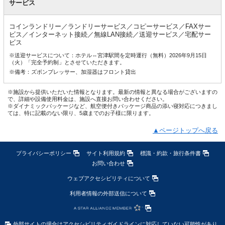
サービス
コインランドリー／ランドリーサービス／コピーサービス／FAXサー
ビス／インターネット接続／無線LAN接続／送迎サービス／宅配サー
ビス
※送迎サービスについて：ホテル⇔宮津駅間を定時運行（無料）2026年9月15日
（火）「完全予約制」とさせていただきます。
※備考：ズボンプレッサー、加湿器はフロント貸出
※施設から提供いただいた情報となります。最新の情報と異なる場合がございますの
で、詳細や設備使用料金は、施設へ直接お問い合わせください。
※ダイナミックパッケージなど、航空便付きパッケージ商品の添い寝対応につきまし
ては、特に記載のない限り、5歳までのお子様に限ります。
▲ページトップへ戻る
プライバシーポリシー
サイト利用規約
標識・約款・旅行条件書
お問い合わせ
ウェブアクセシビリティについて
利用者情報の外部送信について
外部サイトの場合はアクセシビリティガイドラインに対応していない可能性があり