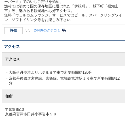
ーパーク」でのいちご狩りを始め、
漁村では初めて国の保存地区に選ばれた「伊根町」、城下町「福知山
市」等、魅力ある観光地へも好アクセス。
無料「ウェルカムラウンジ」サービスではビール、スパークリングワイ
ン、ソフトドリンク等をお楽しみ下さい
評価
3.5
244件のクチコミ
アクセス
ア
ク
アクセス
セ
ス
大阪伊丹空港よりホテルまで車で所要時間約120分
京都丹後鉄道宮豊線、宮舞線、宮福線宮津駅より車で所要時間約12
分
住所
〒626-8510
京都府宮津市田井小字岩本５８