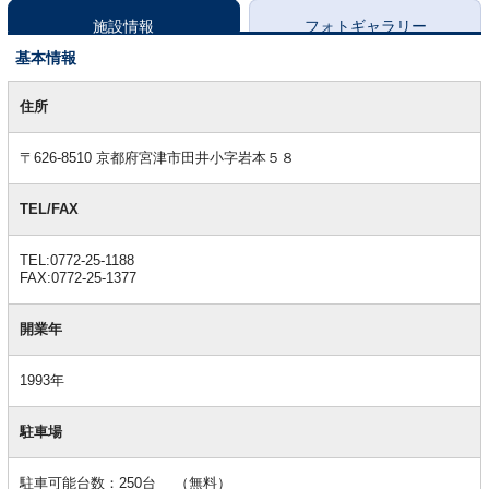
施設情報
フォトギャラリー
基本情報
基
本
住所
情
報
〒626-8510 京都府宮津市田井小字岩本５８
TEL/FAX
TEL:0772-25-1188
FAX:0772-25-1377
開業年
1993年
駐車場
駐車可能台数：250台 （無料）