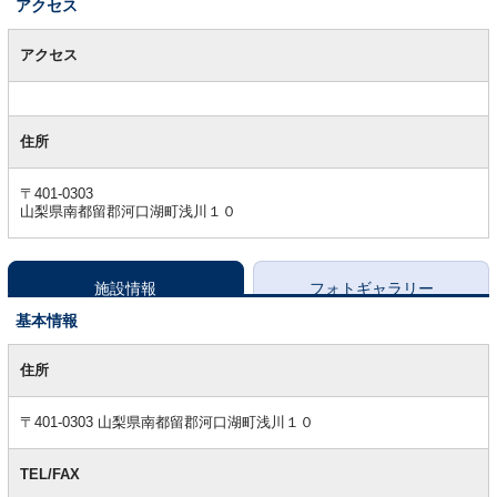
アクセス
ア
ク
アクセス
セ
ス
住所
〒401-0303
山梨県南都留郡河口湖町浅川１０
施設情報
フォトギャラリー
基本情報
基
本
住所
情
報
〒401-0303 山梨県南都留郡河口湖町浅川１０
TEL/FAX