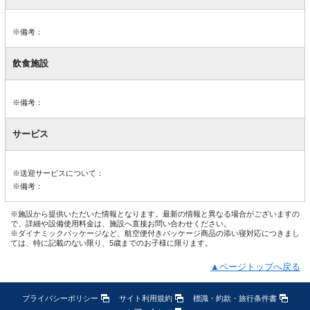
※備考：
飲食施設
※備考：
サービス
※送迎サービスについて：
※備考：
※施設から提供いただいた情報となります。最新の情報と異なる場合がございますの
で、詳細や設備使用料金は、施設へ直接お問い合わせください。
※ダイナミックパッケージなど、航空便付きパッケージ商品の添い寝対応につきまし
ては、特に記載のない限り、5歳までのお子様に限ります。
▲ページトップへ戻る
プライバシーポリシー
サイト利用規約
標識・約款・旅行条件書