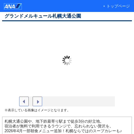
トップページ
グランドメルキュール札幌大通公園
外観
クラシッ
※表示している画像はイメージとなります。
札幌大通公園や、地下鉄最寄り駅まで徒歩3分の好立地。
宿泊者が無料で利用できるラウンジで、忘れられない贅沢を。
2026年4月一部朝食メニュー追加！札幌ならではのスープカレーも♪