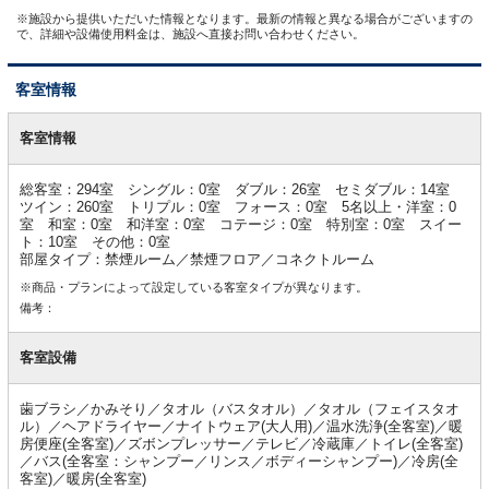
※施設から提供いただいた情報となります。最新の情報と異なる場合がございますの
で、詳細や設備使用料金は、施設へ直接お問い合わせください。
客室情報
客
室
客室情報
情
報
総客室：294室 シングル：0室 ダブル：26室 セミダブル：14室
ツイン：260室 トリプル：0室 フォース：0室 5名以上・洋室：0
室 和室：0室 和洋室：0室 コテージ：0室 特別室：0室 スイー
ト：10室 その他：0室
部屋タイプ：禁煙ルーム／禁煙フロア／コネクトルーム
※商品・プランによって設定している客室タイプが異なります。
備考：
客室設備
歯ブラシ／かみそり／タオル（バスタオル）／タオル（フェイスタオ
ル）／ヘアドライヤー／ナイトウェア(大人用)／温水洗浄(全客室)／暖
房便座(全客室)／ズボンプレッサー／テレビ／冷蔵庫／トイレ(全客室)
／バス(全客室：シャンプー／リンス／ボディーシャンプー)／冷房(全
客室)／暖房(全客室)