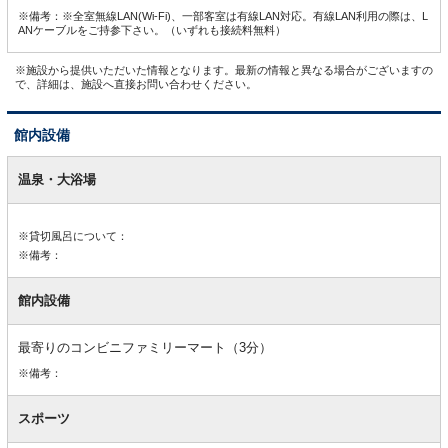
※備考：※全室無線LAN(Wi-Fi)、一部客室は有線LAN対応。有線LAN利用の際は、L
ANケーブルをご持参下さい。（いずれも接続料無料）
※施設から提供いただいた情報となります。最新の情報と異なる場合がございますの
で、詳細は、施設へ直接お問い合わせください。
館内設備
館
内
温泉・大浴場
設
備
※貸切風呂について：
※備考：
館内設備
最寄りのコンビニファミリーマート（3分）
※備考：
スポーツ