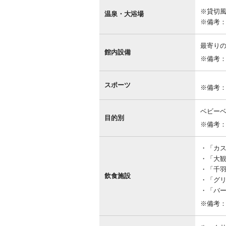
内
※貸切
設
温泉・大浴場
備
※備考
最寄り
館内設備
※備考
スポーツ
※備考
ベビー
目的別
※備考
「カステ
「大観苑
「千羽鶴
飲食施設
「グリ
「バ
※備考