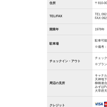
本
住所
〒810
情
報
TEL:092
TEL/FAX
FAX:092
開業年
1978年
駐車可能
駐車場
※備考
チェック
チェックイン・アウト
※プラ
キャナル
天神地下
周辺の見所
柳橋連合
みずほPa
大宰府天
クレジット