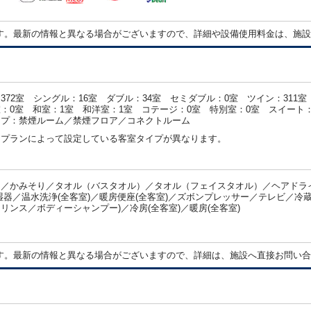
す。最新の情報と異なる場合がございますので、詳細や設備使用料金は、施設
372室 シングル：16室 ダブル：34室 セミダブル：0室 ツイン：311
：0室 和室：1室 和洋室：1室 コテージ：0室 特別室：0室 スイート：
イプ：禁煙ルーム／禁煙フロア／コネクトルーム
・プランによって設定している客室タイプが異なります。
／かみそり／タオル（バスタオル）／タオル（フェイスタオル）／ヘアドライ
湿器／温水洗浄(全客室)／暖房便座(全客室)／ズボンプレッサー／テレビ／冷蔵
リンス／ボディーシャンプー)／冷房(全客室)／暖房(全客室)
：
す。最新の情報と異なる場合がございますので、詳細は、施設へ直接お問い合