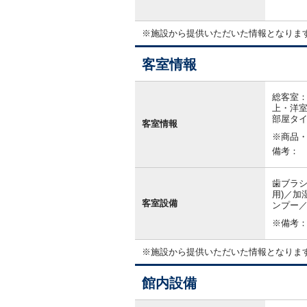
※施設から提供いただいた情報となりま
客室情報
客
室
総客室：
情
上・洋室
報
部屋タ
客室情報
※商品
備考：
歯ブラシ
用)／加
客室設備
ンプー／
※備考
※施設から提供いただいた情報となりま
館内設備
館