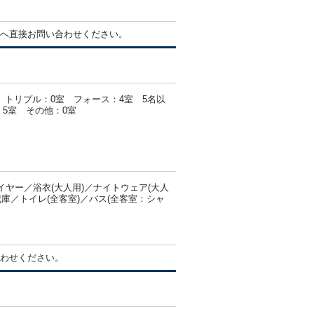
へ直接お問い合わせください。
室 トリプル：0室 フォース：4室 5名以
5室 その他：0室
ヤー／浴衣(大人用)／ナイトウェア(大人
庫／トイレ(全客室)／バス(全客室：シャ
わせください。