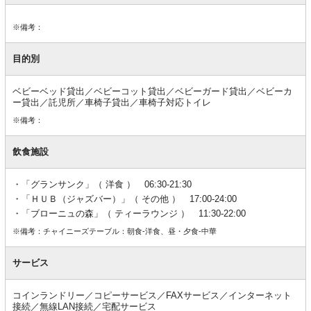
※備考：
目的別
ベビーベッド貸出／ベビーコット貸出／ベビーガード貸出／ベビーカ
ー貸出／託児所／車椅子貸出／車椅子対応トイレ
※備考：
飲食施設
「グランサンク」（ 洋食 ） 06:30-21:30
「ＨＵＢ（ジャズバー）」（ その他 ） 17:00-24:00
「ブローニュの森」（ ティーラウンジ ） 11:30-22:00
※備考：チャイニーズテーブル：朝食-洋食、昼・夕食-中華
サービス
コインランドリー／コピーサービス／FAXサービス／インターネット
接続／無線LAN接続／宅配サービス