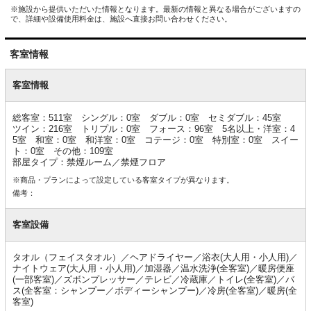
※施設から提供いただいた情報となります。最新の情報と異なる場合がございますの
で、詳細や設備使用料金は、施設へ直接お問い合わせください。
客室情報
客
室
客室情報
情
報
総客室：511室 シングル：0室 ダブル：0室 セミダブル：45室
ツイン：216室 トリプル：0室 フォース：96室 5名以上・洋室：4
5室 和室：0室 和洋室：0室 コテージ：0室 特別室：0室 スイー
ト：0室 その他：109室
部屋タイプ：禁煙ルーム／禁煙フロア
※商品・プランによって設定している客室タイプが異なります。
備考：
客室設備
タオル（フェイスタオル）／ヘアドライヤー／浴衣(大人用・小人用)／
ナイトウェア(大人用・小人用)／加湿器／温水洗浄(全客室)／暖房便座
(一部客室)／ズボンプレッサー／テレビ／冷蔵庫／トイレ(全客室)／バ
ス(全客室：シャンプー／ボディーシャンプー)／冷房(全客室)／暖房(全
客室)