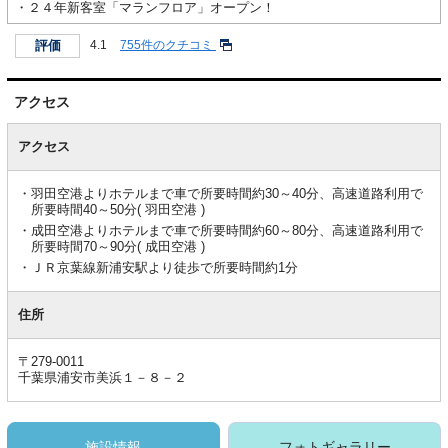
・２４年新客室「マランフロア」オープン！
評価
4.1
755件のクチコミ
アクセス
ア
ク
アクセス
セ
ス
羽田空港よりホテルまで車で所要時間約30～40分、高速道路利用で
所要時間40～50分( 羽田空港 )
成田空港よりホテルまで車で所要時間約60～80分、高速道路利用で
所要時間70～90分( 成田空港 )
ＪＲ京葉線新浦安駅より徒歩で所要時間約1分
住所
〒279-0011
千葉県浦安市美浜１－８－２
施設情報
フォトギャラリー