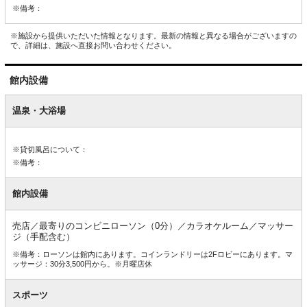
※備考：
※施設から提供いただいた情報となります。最新の情報と異なる場合がございますの
で、詳細は、施設へ直接お問い合わせください。
館内設備
館
内
温泉・大浴場
設
備
※貸切風呂について：
※備考：
館内設備
売店／最寄りのコンビニローソン（0分）／カラオケルーム／マッサー
ジ（手配含む）
※備考：ローソンは館内にあります。コインランドリーは2Fロビーにあります。マ
ッサージ：30分3,500円から。※月曜店休
スポーツ