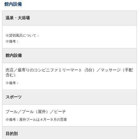
館内設備
館
内
温泉・大浴場
設
備
※貸切風呂について：
※備考：
館内設備
売店／最寄りのコンビニファミリーマート（5分）／マッサージ（手配
含む）
※備考：
スポーツ
プール／プール（屋外）／ビーチ
※備考：屋外プールは４月ー９月の営業
目的別