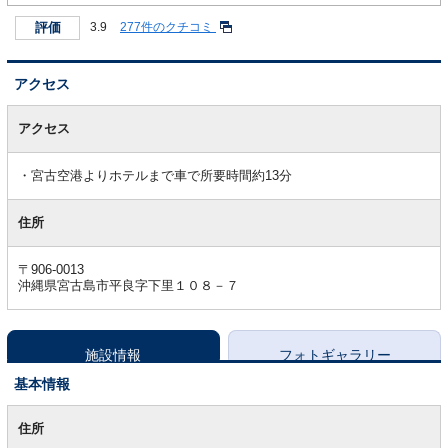
評価
3.9
277件のクチコミ
アクセス
ア
ク
アクセス
セ
ス
宮古空港よりホテルまで車で所要時間約13分
住所
〒906-0013
沖縄県宮古島市平良字下里１０８－７
施設情報
フォトギャラリー
基本情報
基
本
住所
情