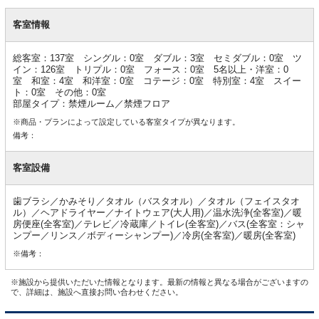
客
室
客室情報
情
報
総客室：137室 シングル：0室 ダブル：3室 セミダブル：0室 ツ
イン：126室 トリプル：0室 フォース：0室 5名以上・洋室：0
室 和室：4室 和洋室：0室 コテージ：0室 特別室：4室 スイー
ト：0室 その他：0室
部屋タイプ：禁煙ルーム／禁煙フロア
※商品・プランによって設定している客室タイプが異なります。
備考：
客室設備
歯ブラシ／かみそり／タオル（バスタオル）／タオル（フェイスタオ
ル）／ヘアドライヤー／ナイトウェア(大人用)／温水洗浄(全客室)／暖
房便座(全客室)／テレビ／冷蔵庫／トイレ(全客室)／バス(全客室：シャ
ンプー／リンス／ボディーシャンプー)／冷房(全客室)／暖房(全客室)
※備考：
※施設から提供いただいた情報となります。最新の情報と異なる場合がございますの
で、詳細は、施設へ直接お問い合わせください。