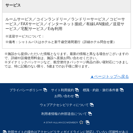
サービス
ルームサービス／コインランドリー／ランドリーサービス／コピーサ
ービス／FAXサービス／インターネット接続／有線LAN接続／送迎サ
ービス／宅配サービス／Edy利用
※送迎サービスについて：
※備考：シャトルバスはホテルと新千歳空港間運行（詳細ホテル問合せ要）
※施設から提供いただいた情報となります。最新の情報と異なる場合がございますの
で、詳細や設備使用料金は、施設へ直接お問い合わせください。
※ダイナミックパッケージなど、航空便付きパッケージ商品の添い寝対応につきまし
ては、特に記載のない限り、5歳までのお子様に限ります。
▲ページトップへ戻る
プライバシーポリシー
サイト利用規約
標識・約款・旅行条件書
お問い合わせ
ウェブアクセシビリティについて
利用者情報の外部送信について
外部サイトの場合はアクセシビリティガイドラインに対応していない可能性があり