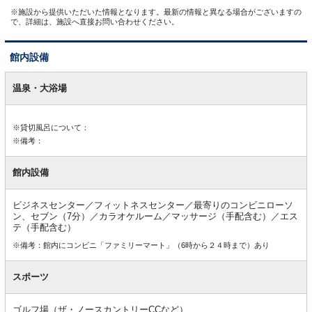
※施設から提供いただいた情報となります。最新の情報と異なる場合がございますの
で、詳細は、施設へ直接お問い合わせください。
館内設備
館
内
温泉・大浴場
設
備
※貸切風呂について：
※備考：
館内設備
ビジネスセンター／フィットネスセンター／最寄りのコンビニローソ
ン、セブン（7分）／カラオケルーム／マッサージ（手配含む）／エス
テ（手配含む）
※備考：館内にコンビニ「ファミリーマート」（6時から２４時まで）あり
スポーツ
ゴルフ場（ザ・ノースカントリーCCなど）