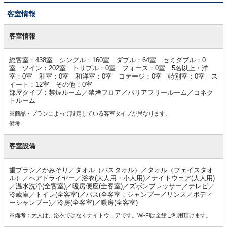
客室情報
客
室
客室情報
情
報
総客室：438室 シングル：160室 ダブル：64室 セミダブル：0
室 ツイン：202室 トリプル：0室 フォース：0室 5名以上・洋
室：0室 和室：0室 和洋室：0室 コテージ：0室 特別室：0室 ス
イート：12室 その他：0室
部屋タイプ：禁煙ルーム／禁煙フロア／バリアフリールーム／コネク
トルーム
※商品・プランによって設定している客室タイプが異なります。
備考：
客室設備
歯ブラシ／かみそり／タオル（バスタオル）／タオル（フェイスタオ
ル）／ヘアドライヤー／浴衣(大人用・小人用)／ナイトウェア(大人用)
／温水洗浄(全客室)／暖房便座(全客室)／ズボンプレッサー／テレビ／
冷蔵庫／トイレ(全客室)／バス(全客室：シャンプー／リンス／ボディ
ーシャンプー)／冷房(全客室)／暖房(全客室)
※備考：大人は、浴衣ではなくナイトウェアです。Wi-Fiは全館ご利用頂けます。