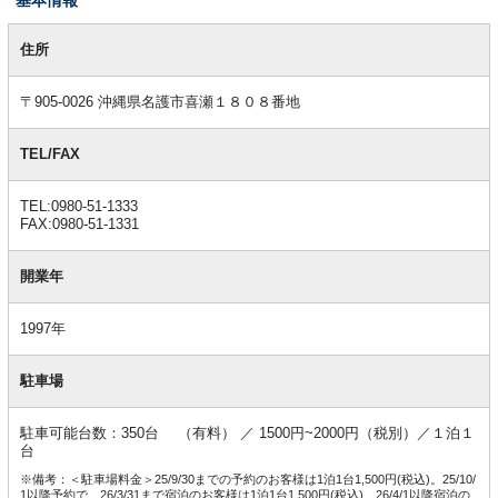
基
本
住所
情
報
〒905-0026 沖縄県名護市喜瀬１８０８番地
TEL/FAX
TEL:0980-51-1333
FAX:0980-51-1331
開業年
1997年
駐車場
駐車可能台数：350台 （有料） ／ 1500円~2000円（税別）／１泊１
台
※備考：＜駐車場料金＞25/9/30までの予約のお客様は1泊1台1,500円(税込)。25/10/
1以降予約で、26/3/31まで宿泊のお客様は1泊1台1,500円(税込)、26/4/1以降宿泊の