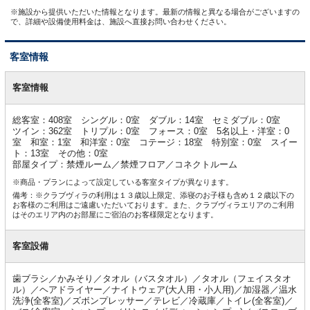
※施設から提供いただいた情報となります。最新の情報と異なる場合がございますの
で、詳細や設備使用料金は、施設へ直接お問い合わせください。
客室情報
客
室
客室情報
情
報
総客室：408室 シングル：0室 ダブル：14室 セミダブル：0室
ツイン：362室 トリプル：0室 フォース：0室 5名以上・洋室：0
室 和室：1室 和洋室：0室 コテージ：18室 特別室：0室 スイー
ト：13室 その他：0室
部屋タイプ：禁煙ルーム／禁煙フロア／コネクトルーム
※商品・プランによって設定している客室タイプが異なります。
備考：※クラブヴィラの利用は１３歳以上限定、添寝のお子様も含め１２歳以下の
お客様のご利用はご遠慮いただいております。また、クラブヴィラエリアのご利用
はそのエリア内のお部屋にご宿泊のお客様限定となります。
客室設備
歯ブラシ／かみそり／タオル（バスタオル）／タオル（フェイスタオ
ル）／ヘアドライヤー／ナイトウェア(大人用・小人用)／加湿器／温水
洗浄(全客室)／ズボンプレッサー／テレビ／冷蔵庫／トイレ(全客室)／