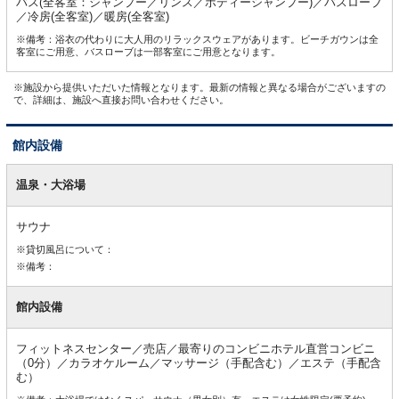
バス(全客室：シャンプー／リンス／ボディーシャンプー)／バスローブ
／冷房(全客室)／暖房(全客室)
※備考：浴衣の代わりに大人用のリラックスウェアがあります。ビーチガウンは全
客室にご用意、バスローブは一部客室にご用意となります。
※施設から提供いただいた情報となります。最新の情報と異なる場合がございますの
で、詳細は、施設へ直接お問い合わせください。
館内設備
館
内
温泉・大浴場
設
備
サウナ
※貸切風呂について：
※備考：
館内設備
フィットネスセンター／売店／最寄りのコンビニホテル直営コンビニ
（0分）／カラオケルーム／マッサージ（手配含む）／エステ（手配含
む）