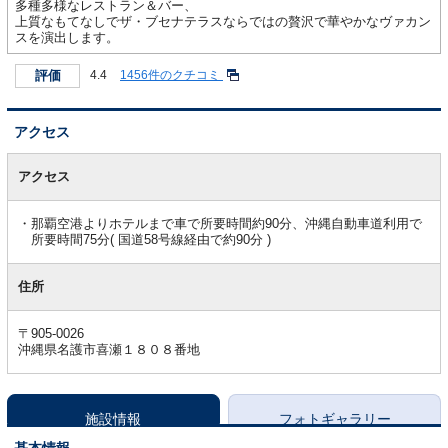
多種多様なレストラン＆バー、
上質なもてなしでザ・ブセナテラスならではの贅沢で華やかなヴァカン
スを演出します。
評価
4.4
1456件のクチコミ
アクセス
ア
ク
アクセス
セ
ス
那覇空港よりホテルまで車で所要時間約90分、沖縄自動車道利用で
所要時間75分( 国道58号線経由で約90分 )
住所
〒905-0026
沖縄県名護市喜瀬１８０８番地
施設情報
フォトギャラリー
基本情報