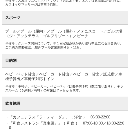
※備考：大浴場ではなくスパ・サウナ（男女別）有。エステは女性限定(要予約)。
カラオケやマッサージは事前予約制。
スポーツ
プール／プール（屋内）／プール（屋外）／テニスコート／ゴルフ場
（ジ・アッタテラス ゴルフリゾート）／ビーチ
※備考：クルーズ関係について、年１回定期点検があり催行中止になる場合あり。
ご予約の際要確認。:屋外プール営業期間４月－11月。
目的別
ベビーベッド貸出／ベビーガード貸出／ベビーカー貸出／託児所／車
椅子貸出／車椅子対応トイレ
※備考：車椅子、ベビーカー、ベビーベッドは要事前予約（数に限りあり）。キッ
ズルーム（予約制／有料）の対象は７ヶ月から６才。
飲食施設
「カフェテラス「ラ・ティーダ」」（ 洋食 ） 06:30-22:00
「和食レストラン「真南風」」（ 和食 ） 07:00-10:00／18:00-22:0
0