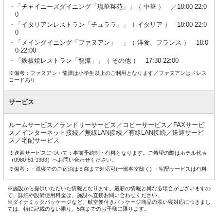
「チャイニーズダイニング「琉華菜苑」」（ 中華 ） ／18:00-22:0
0
「イタリアンレストラン「チュララ」」（ イタリア ） 18:00-22:0
0
「メインダイニング「ファヌアン」 」（ 洋食、フランス ） 18:0
0-22:00
「鉄板焼レストラン「龍潭」」（ その他 ） 17:30-22:00
※備考：ファヌアン・龍潭は小学生以上のご利用となります／ファヌアンはドレス
コードあり
サービス
ルームサービス／ランドリーサービス／コピーサービス／FAXサービ
ス／インターネット接続／無線LAN接続／有線LAN接続／送迎サービ
ス／宅配サービス
※送迎サービスについて：事前予約制・有料となります。ご希望の際はホテル代表
（0980-51-1333）へお問い合わせください。
※備考：・添寝でのご宿泊は５歳まで対応可(一部客室除く) ・宅配サービスは有料
※施設から提供いただいた情報となります。最新の情報と異なる場合がございますの
で、詳細や設備使用料金は、施設へ直接お問い合わせください。
※ダイナミックパッケージなど、航空便付きパッケージ商品の添い寝対応につきまし
ては、特に記載のない限り、5歳までのお子様に限ります。