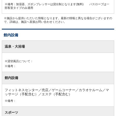
※備考：加湿器、ズボンプレッサーは貸出制となります(無料) バスローブは一
部客室タイプのみ適用
※施設から提供いただいた情報となります。最新の情報と異なる場合がございますの
で、詳細は、施設へ直接お問い合わせください。
館内設備
館
内
温泉・大浴場
設
備
※貸切風呂について：
※備考：
館内設備
フィットネスセンター／売店／ゲームコーナー／カラオケルーム／マ
ッサージ（手配含む）／エステ（手配含む）
※備考：
スポーツ