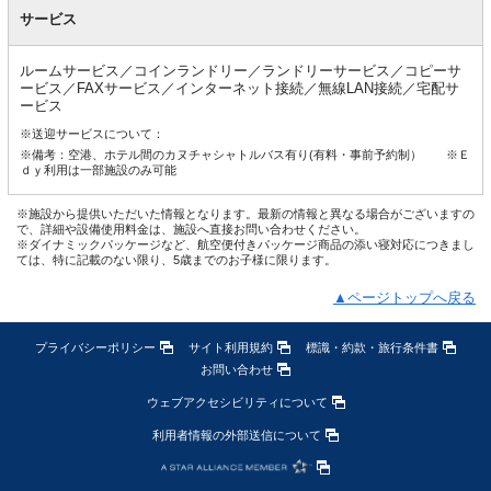
サービス
ルームサービス／コインランドリー／ランドリーサービス／コピーサ
ービス／FAXサービス／インターネット接続／無線LAN接続／宅配サ
ービス
※送迎サービスについて：
※備考：空港、ホテル間のカヌチャシャトルバス有り(有料・事前予約制） ※Ｅ
ｄｙ利用は一部施設のみ可能
※施設から提供いただいた情報となります。最新の情報と異なる場合がございますの
で、詳細や設備使用料金は、施設へ直接お問い合わせください。
※ダイナミックパッケージなど、航空便付きパッケージ商品の添い寝対応につきまし
ては、特に記載のない限り、5歳までのお子様に限ります。
▲ページトップへ戻る
プライバシーポリシー
サイト利用規約
標識・約款・旅行条件書
お問い合わせ
ウェブアクセシビリティについて
利用者情報の外部送信について