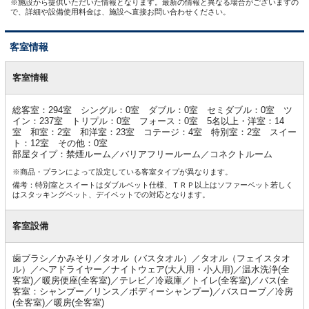
※施設から提供いただいた情報となります。最新の情報と異なる場合がございますの
で、詳細や設備使用料金は、施設へ直接お問い合わせください。
客室情報
客
室
客室情報
情
報
総客室：294室 シングル：0室 ダブル：0室 セミダブル：0室 ツ
イン：237室 トリプル：0室 フォース：0室 5名以上・洋室：14
室 和室：2室 和洋室：23室 コテージ：4室 特別室：2室 スイー
ト：12室 その他：0室
部屋タイプ：禁煙ルーム／バリアフリールーム／コネクトルーム
※商品・プランによって設定している客室タイプが異なります。
備考：特別室とスイートはダブルベット仕様、ＴＲＰ以上はソファーベット若しく
はスタッキングベット、デイベットでの対応となります。
客室設備
歯ブラシ／かみそり／タオル（バスタオル）／タオル（フェイスタオ
ル）／ヘアドライヤー／ナイトウェア(大人用・小人用)／温水洗浄(全
客室)／暖房便座(全客室)／テレビ／冷蔵庫／トイレ(全客室)／バス(全
客室：シャンプー／リンス／ボディーシャンプー)／バスローブ／冷房
(全客室)／暖房(全客室)