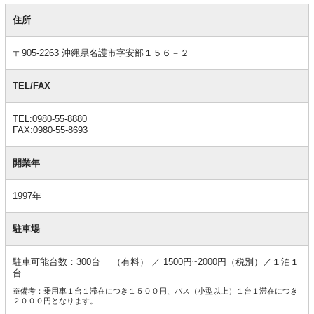
基
本
住所
情
報
〒905-2263 沖縄県名護市字安部１５６－２
TEL/FAX
TEL:0980-55-8880
FAX:0980-55-8693
開業年
1997年
駐車場
駐車可能台数：300台 （有料） ／ 1500円~2000円（税別）／１泊１
台
※備考：乗用車１台１滞在につき１５００円、バス（小型以上）１台１滞在につき
２０００円となります。