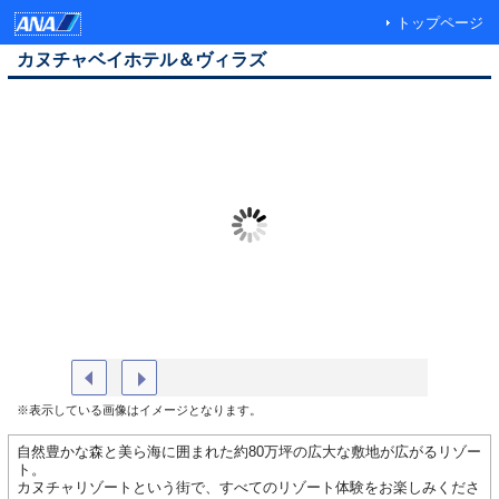
トップページ
カヌチャベイホテル＆ヴィラズ
【カヌチャゴルフコース】
2025年度
※表示している画像はイメージとなります。
自然豊かな森と美ら海に囲まれた約80万坪の広大な敷地が広がるリゾー
ト。
カヌチャリゾートという街で、すべてのリゾート体験をお楽しみくださ