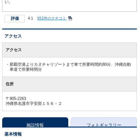
い。
評価
4.1
952件のクチコミ
アクセス
ア
ク
アクセス
セ
ス
那覇空港よりカヌチャリゾートまで車で所要時間約80分、沖縄自動
車道で所要時間分
住所
〒905-2263
沖縄県名護市字安部１５６－２
施設情報
フォトギャラリー
基本情報