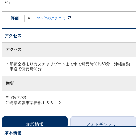
い。
評価
4.1
952件のクチコミ
アクセス
ア
ク
アクセス
セ
ス
那覇空港よりカヌチャリゾートまで車で所要時間約80分、沖縄自動
車道で所要時間分
住所
〒905-2263
沖縄県名護市字安部１５６－２
施設情報
フォトギャラリー
基本情報