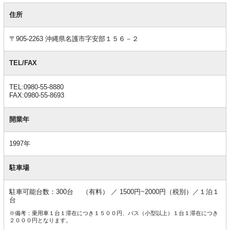
基
本
住所
情
報
〒905-2263 沖縄県名護市字安部１５６－２
TEL/FAX
TEL:0980-55-8880
FAX:0980-55-8693
開業年
1997年
駐車場
駐車可能台数：300台 （有料） ／ 1500円~2000円（税別）／１泊１
台
※備考：乗用車１台１滞在につき１５００円、バス（小型以上）１台１滞在につき
２０００円となります。