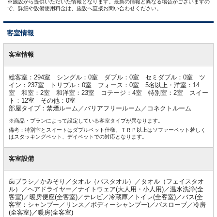
※施設から提供いただいた情報となります。最新の情報と異なる場合がございますの
で、詳細や設備使用料金は、施設へ直接お問い合わせください。
客室情報
客
室
客室情報
情
報
総客室：294室 シングル：0室 ダブル：0室 セミダブル：0室 ツ
イン：237室 トリプル：0室 フォース：0室 5名以上・洋室：14
室 和室：2室 和洋室：23室 コテージ：4室 特別室：2室 スイー
ト：12室 その他：0室
部屋タイプ：禁煙ルーム／バリアフリールーム／コネクトルーム
※商品・プランによって設定している客室タイプが異なります。
備考：特別室とスイートはダブルベット仕様、ＴＲＰ以上はソファーベット若しく
はスタッキングベット、デイベットでの対応となります。
客室設備
歯ブラシ／かみそり／タオル（バスタオル）／タオル（フェイスタオ
ル）／ヘアドライヤー／ナイトウェア(大人用・小人用)／温水洗浄(全
客室)／暖房便座(全客室)／テレビ／冷蔵庫／トイレ(全客室)／バス(全
客室：シャンプー／リンス／ボディーシャンプー)／バスローブ／冷房
(全客室)／暖房(全客室)