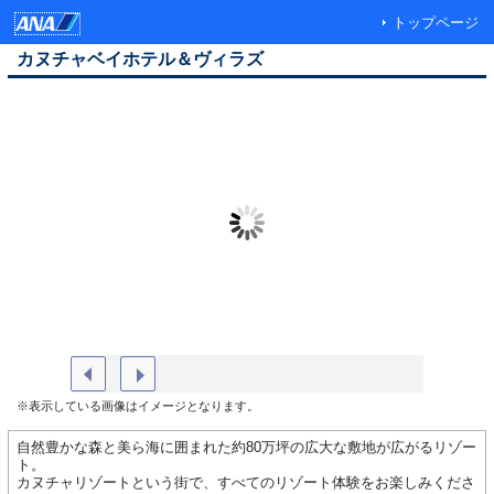
トップページ
カヌチャベイホテル＆ヴィラズ
【カヌチャゴルフコース】
2025年度
※表示している画像はイメージとなります。
自然豊かな森と美ら海に囲まれた約80万坪の広大な敷地が広がるリゾー
ト。
カヌチャリゾートという街で、すべてのリゾート体験をお楽しみくださ