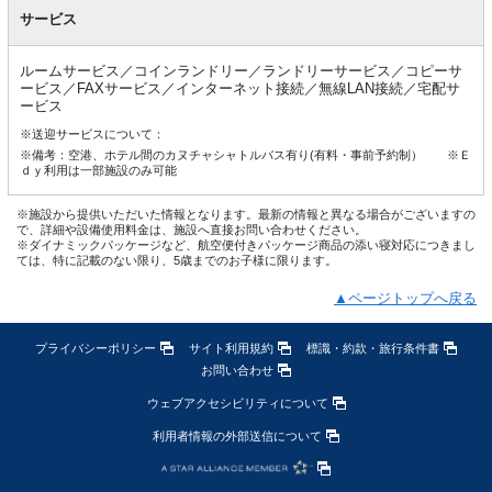
サービス
ルームサービス／コインランドリー／ランドリーサービス／コピーサ
ービス／FAXサービス／インターネット接続／無線LAN接続／宅配サ
ービス
※送迎サービスについて：
※備考：空港、ホテル間のカヌチャシャトルバス有り(有料・事前予約制） ※Ｅ
ｄｙ利用は一部施設のみ可能
※施設から提供いただいた情報となります。最新の情報と異なる場合がございますの
で、詳細や設備使用料金は、施設へ直接お問い合わせください。
※ダイナミックパッケージなど、航空便付きパッケージ商品の添い寝対応につきまし
ては、特に記載のない限り、5歳までのお子様に限ります。
▲ページトップへ戻る
プライバシーポリシー
サイト利用規約
標識・約款・旅行条件書
お問い合わせ
ウェブアクセシビリティについて
利用者情報の外部送信について