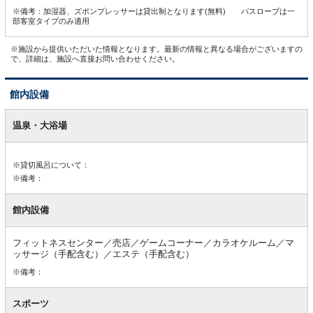
※備考：加湿器、ズボンプレッサーは貸出制となります(無料) バスローブは一
部客室タイプのみ適用
※施設から提供いただいた情報となります。最新の情報と異なる場合がございますの
で、詳細は、施設へ直接お問い合わせください。
館内設備
館
内
温泉・大浴場
設
備
※貸切風呂について：
※備考：
館内設備
フィットネスセンター／売店／ゲームコーナー／カラオケルーム／マ
ッサージ（手配含む）／エステ（手配含む）
※備考：
スポーツ