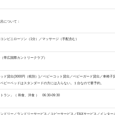
風呂について：
：
のコンビニローソン（1分）／マッサージ（手配含む）
：
場（帯広国際カントリークラブ）
：
ッド貸出(3000円（税別）)／ベビーコット貸出／ベビーガード貸出／車椅子
：ベビーベッドはスタンダードの方には入らない。１台なので要予約。
トラン」（ 和食、洋食 ） 06:30-09:30
：
ンドリー／ランドリーサービス／コピーサービス／FAXサービス／インターネ