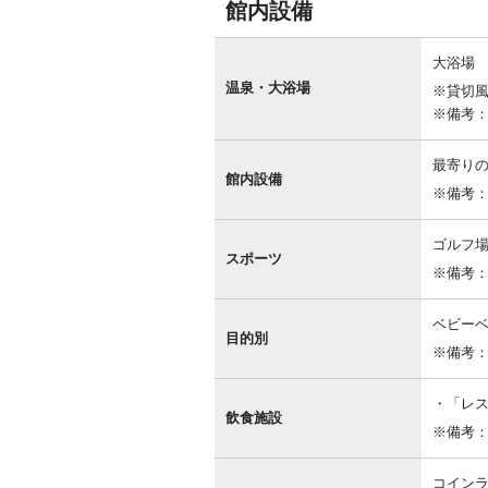
館内設備
館
内
大浴場
設
温泉・大浴場
※貸切
備
※備考
最寄り
館内設備
※備考
ゴルフ
スポーツ
※備考
ベビーベ
目的別
※備考
「レス
飲食施設
※備考
コインラ