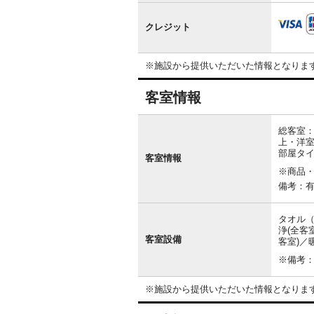
クレジット
※施設から提供いただいた情報となりま
客室情報
客
室
総客室：
情
上・洋室
報
部屋タ
客室情報
※商品
備考：有
タオル（
浄(全客
客室設備
客室)／
※備考：
※施設から提供いただいた情報となりま