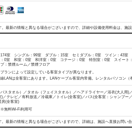
す。最新の情報と異なる場合がございますので、詳細や設備使用料金は、施設
174室 シングル：99室 ダブル：15室 セミダブル：0室 ツイン：43室
：0室 和室：0室 和洋室：0室 コテージ：0室 特別室：0室 スイート：
イプ：禁煙ルーム／禁煙フロア
・プランによって設定している客室タイプが異なります。
線LANは全客室にあります。LANケーブル客室内常備。レンタルパソコン（
バスタオル）／タオル（フェイスタオル）／ヘアドライヤー／浴衣(大人用)／
室)／テレビ／有料放送／冷蔵庫／トイレ(全客室)／バス(全客室：シャンプー
暖房(全客室)
※無料Wi-Fi利用可
す。最新の情報と異なる場合がございますので、詳細は、施設へ直接お問い合