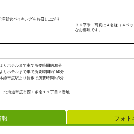
和洋朝食バイキングをお召し上がり
３６平米 写真は４名様（４ベッ
なお部屋です。
よりホテルまで車で所要時間約30分
よりホテルまで車で所要時間約150分
本線帯広駅より徒歩で所要時間約3分
北海道帯広市西１条南１１丁目２番地
情報
フォト