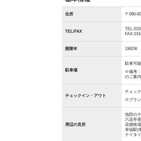
基
本
住所
〒080
情
報
TEL:015
TEL/FAX
FAX:015
開業年
1982年
駐車可能
駐車場
※備考
のご案内
チェック
チェックイン・アウト
※プラ
池田の十
六花亭美
周辺の見所
花畑牧場
幸福駅(車
ナイタイ