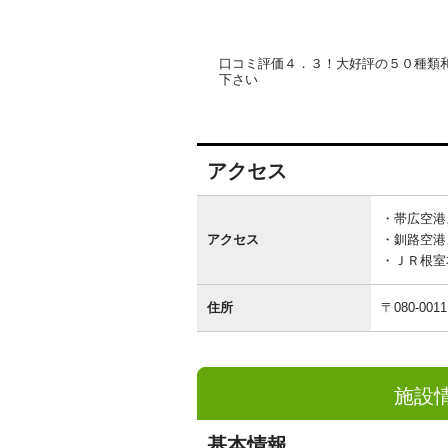
口コミ評価４．３！大好評の５０種類
下さい
アクセス
ア
ク
帯広空港
セ
アクセス
釧路空港
ス
ＪＲ根室
住所
〒080-0011
施設
基本情報