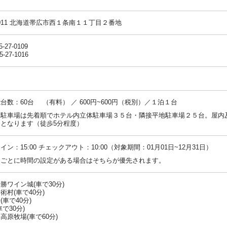
-0011 北海道帯広市西１条南１１丁目２番地
5-27-0109
5-27-1016
台数：60台 （有料） ／ 600円~600円（税別）／１泊１台
：駐車場は先着順でホテル内立体駐車場３５台・隣接平地駐車場２５台。屋内
となります（徒歩5分程度）
イン：15:00 チェックアウト：10:00（対象期間：01月01日~12月31日）
ンごとに時間の設定がある場合はそちらが優先されます。
勝ワイン城(車で30分)
術村(車で40分)
(車で40分)
で30分)
高原牧場(車で60分)