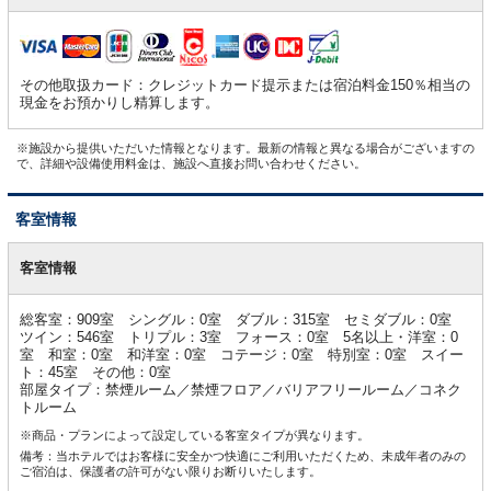
その他取扱カード：クレジットカード提示または宿泊料金150％相当の
現金をお預かりし精算します。
※施設から提供いただいた情報となります。最新の情報と異なる場合がございますの
で、詳細や設備使用料金は、施設へ直接お問い合わせください。
客室情報
客
室
客室情報
情
報
総客室：909室 シングル：0室 ダブル：315室 セミダブル：0室
ツイン：546室 トリプル：3室 フォース：0室 5名以上・洋室：0
室 和室：0室 和洋室：0室 コテージ：0室 特別室：0室 スイー
ト：45室 その他：0室
部屋タイプ：禁煙ルーム／禁煙フロア／バリアフリールーム／コネク
トルーム
※商品・プランによって設定している客室タイプが異なります。
備考：当ホテルではお客様に安全かつ快適にご利用いただくため、未成年者のみの
ご宿泊は、保護者の許可がない限りお断りいたします。