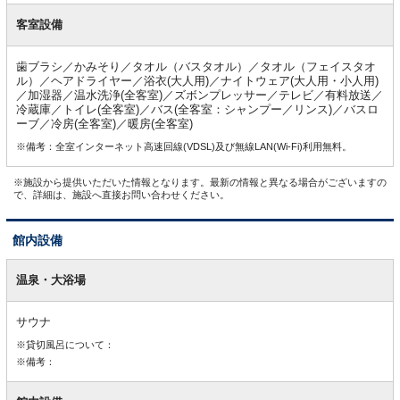
客室設備
歯ブラシ／かみそり／タオル（バスタオル）／タオル（フェイスタオ
ル）／ヘアドライヤー／浴衣(大人用)／ナイトウェア(大人用・小人用)
／加湿器／温水洗浄(全客室)／ズボンプレッサー／テレビ／有料放送／
冷蔵庫／トイレ(全客室)／バス(全客室：シャンプー／リンス)／バスロ
ーブ／冷房(全客室)／暖房(全客室)
※備考：全室インターネット高速回線(VDSL)及び無線LAN(Wi-Fi)利用無料。
※施設から提供いただいた情報となります。最新の情報と異なる場合がございますの
で、詳細は、施設へ直接お問い合わせください。
館内設備
館
内
温泉・大浴場
設
備
サウナ
※貸切風呂について：
※備考：