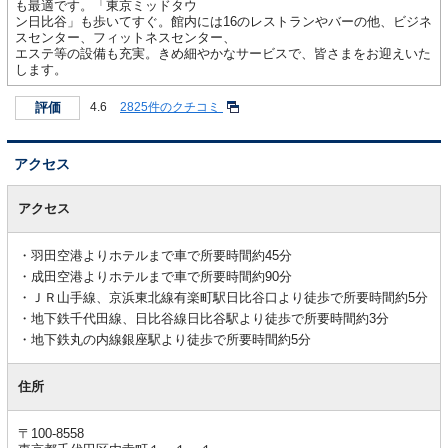
も最適です。「東京ミッドタウ
ン日比谷」も歩いてすぐ。館内には16のレストランやバーの他、ビジネ
スセンター、フィットネスセンター、
エステ等の設備も充実。きめ細やかなサービスで、皆さまをお迎えいた
します。
評価
4.6
2825件のクチコミ
アクセス
ア
ク
アクセス
セ
ス
羽田空港よりホテルまで車で所要時間約45分
成田空港よりホテルまで車で所要時間約90分
ＪＲ山手線、京浜東北線有楽町駅日比谷口より徒歩で所要時間約5分
地下鉄千代田線、日比谷線日比谷駅より徒歩で所要時間約3分
地下鉄丸の内線銀座駅より徒歩で所要時間約5分
住所
〒100-8558