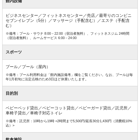
館内設備
ビジネスセンター／フィットネスセンター／売店／最寄りのコンビニ
セブンイレブン（5分）／マッサージ（手配含む）／エステ（手配含
む）
※備考：プール・サウナ 8:00－22:00（宿泊者無料）、フィットネスジム 24時間
（宿泊者無料）、ルームサービス 6:00－24:00
スポーツ
プール／プール（屋内）
※備考：プール利用料金は「館内施設備考」欄をご覧ください。なお、プールは毎
年1月初旬に法定点検のため3日ほど休業いたします。
目的別
ベビーベッド貸出／ベビーコット貸出／ベビーガード貸出／託児所／
車椅子貸出／車椅子対応トイレ
※備考：託児所：10時から19時 <2時間まで5,500円/延長30分1,430円（消費税10%
込）>
飲食施設