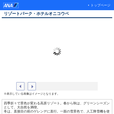
トップページ
リゾートパーク・ホテルオニコウベ
外観（春）イメージ
大浴場（
※表示している画像はイメージとなります。
四季折々で景色が変わる高原リゾート。春から秋は、グリーンシーズン
として、大自然を満喫。
冬は、直接目の前のゲレンデに直行。一面の雪景色で、人工降雪機を使