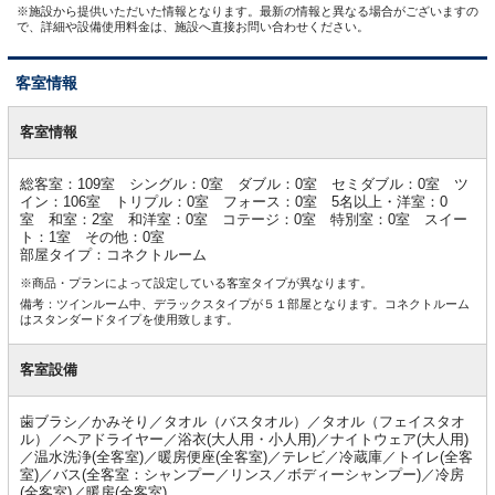
※施設から提供いただいた情報となります。最新の情報と異なる場合がございますの
で、詳細や設備使用料金は、施設へ直接お問い合わせください。
客室情報
客
室
客室情報
情
報
総客室：109室 シングル：0室 ダブル：0室 セミダブル：0室 ツ
イン：106室 トリプル：0室 フォース：0室 5名以上・洋室：0
室 和室：2室 和洋室：0室 コテージ：0室 特別室：0室 スイー
ト：1室 その他：0室
部屋タイプ：コネクトルーム
※商品・プランによって設定している客室タイプが異なります。
備考：ツインルーム中、デラックスタイプが５１部屋となります。コネクトルーム
はスタンダードタイプを使用致します。
客室設備
歯ブラシ／かみそり／タオル（バスタオル）／タオル（フェイスタオ
ル）／ヘアドライヤー／浴衣(大人用・小人用)／ナイトウェア(大人用)
／温水洗浄(全客室)／暖房便座(全客室)／テレビ／冷蔵庫／トイレ(全客
室)／バス(全客室：シャンプー／リンス／ボディーシャンプー)／冷房
(全客室)／暖房(全客室)