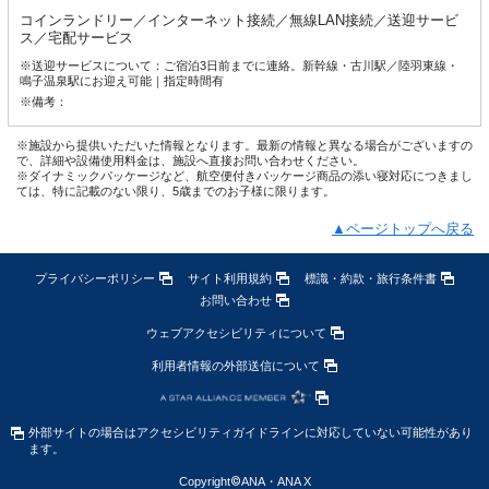
コインランドリー／インターネット接続／無線LAN接続／送迎サービ
ス／宅配サービス
※送迎サービスについて：ご宿泊3日前までに連絡。新幹線・古川駅／陸羽東線・
鳴子温泉駅にお迎え可能｜指定時間有
※備考：
※施設から提供いただいた情報となります。最新の情報と異なる場合がございますの
で、詳細や設備使用料金は、施設へ直接お問い合わせください。
※ダイナミックパッケージなど、航空便付きパッケージ商品の添い寝対応につきまし
ては、特に記載のない限り、5歳までのお子様に限ります。
▲ページトップへ戻る
プライバシーポリシー
サイト利用規約
標識・約款・旅行条件書
お問い合わせ
ウェブアクセシビリティについて
利用者情報の外部送信について
外部サイトの場合はアクセシビリティガイドラインに対応していない可能性があり
ます。
Copyright
©
ANA・ANA X