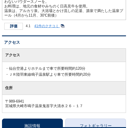
わないパウダースノーを。
お料理は、地元の食材やみちのく日高見牛を使用。
温泉は、アルカリ泉。大浴場とかけ流しの足湯、源泉で満たした温泉プ
ール（4月から11月、30℃前後）
評価
4.1
41件のクチコミ
アクセス
ア
ク
アクセス
セ
ス
仙台空港よりホテルまで車で所要時間約120分
ＪＲ陸羽東線鳴子温泉駅より車で所要時間約20分
住所
〒989-6941
宮城県大崎市鳴子温泉鬼首字大清水２６－１７
施設情報
フォトギャラリー