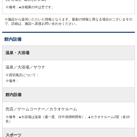
※備考：●冷蔵庫の中は空です。
※施設から提供いただいた情報となります。最新の情報と異なる場合がございますの
で、詳細は、施設へ直接お問い合わせください。
館内設備
館
内
温泉・大浴場
設
備
温泉／大浴場／サウナ
※貸切風呂について：
※備考：
館内設備
売店／ゲームコーナー／カラオケルーム
※備考：●大浴場は温泉（週一度、日中清掃時間有）。●カラオケルーム2室（各10
名）
スポーツ