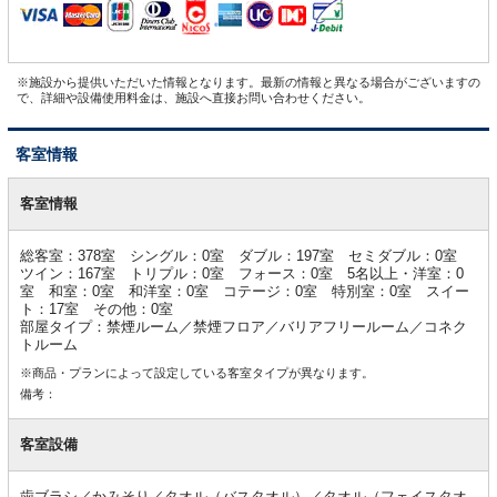
※施設から提供いただいた情報となります。最新の情報と異なる場合がございますの
で、詳細や設備使用料金は、施設へ直接お問い合わせください。
客室情報
客
室
客室情報
情
報
総客室：378室 シングル：0室 ダブル：197室 セミダブル：0室
ツイン：167室 トリプル：0室 フォース：0室 5名以上・洋室：0
室 和室：0室 和洋室：0室 コテージ：0室 特別室：0室 スイー
ト：17室 その他：0室
部屋タイプ：禁煙ルーム／禁煙フロア／バリアフリールーム／コネク
トルーム
※商品・プランによって設定している客室タイプが異なります。
備考：
客室設備
歯ブラシ／かみそり／タオル（バスタオル）／タオル（フェイスタオ