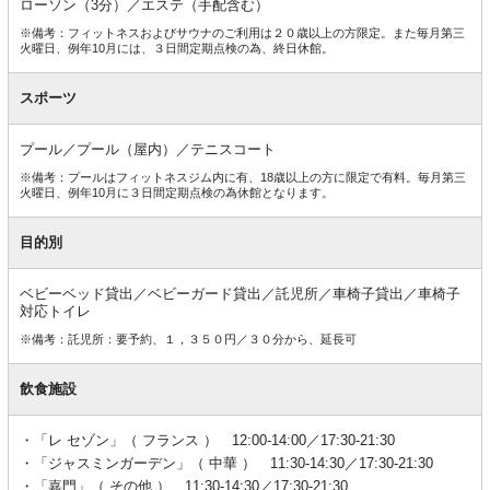
ローソン（3分）／エステ（手配含む）
※備考：フィットネスおよびサウナのご利用は２０歳以上の方限定。また毎月第三
火曜日、例年10月には、３日間定期点検の為、終日休館。
スポーツ
プール／プール（屋内）／テニスコート
※備考：プールはフィットネスジム内に有、18歳以上の方に限定で有料。毎月第三
火曜日、例年10月に３日間定期点検の為休館となります。
目的別
ベビーベッド貸出／ベビーガード貸出／託児所／車椅子貸出／車椅子
対応トイレ
※備考：託児所：要予約、１，３５０円／３０分から、延長可
飲食施設
「レ セゾン」（ フランス ） 12:00-14:00／17:30-21:30
「ジャスミンガーデン」（ 中華 ） 11:30-14:30／17:30-21:30
「嘉門」（ その他 ） 11:30-14:30／17:30-21:30