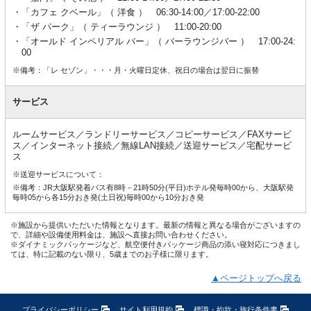
「カフェ クベール」（ 洋食 ） 06:30-14:00／17:00-22:00
「ザ パーク」（ ティーラウンジ ） 11:00-20:00
「オールド インペリアル バー」（ バーラウンジバー ） 17:00-24:
00
※備考：「レ セゾン」・・・月・火曜日定休、祝日の場合は翌日に振替
サービス
ルームサービス／ランドリーサービス／コピーサービス／FAXサービ
ス／インターネット接続／無線LAN接続／送迎サービス／宅配サービ
ス
※送迎サービスについて：
※備考：JR大阪駅発着バス有8時－21時50分(平日)ホテル発毎時00から、大阪駅発
毎時05から各15分おき発(土日祝)毎時00から10分おき発
※施設から提供いただいた情報となります。最新の情報と異なる場合がございますの
で、詳細や設備使用料金は、施設へ直接お問い合わせください。
※ダイナミックパッケージなど、航空便付きパッケージ商品の添い寝対応につきまし
ては、特に記載のない限り、5歳までのお子様に限ります。
▲ページトップへ戻る
プライバシーポリシー
サイト利用規約
標識・約款・旅行条件書