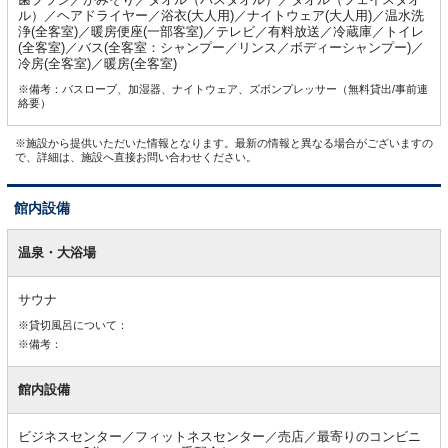
ル）／ヘアドライヤー／浴衣(大人用)／ナイトウェア(大人用)／温水洗
浄(全客室)／暖房便座(一部客室)／テレビ／有料放送／冷蔵庫／トイレ
(全客室)／バス(全客室：シャンプー／リンス／ボディーシャンプー)／
冷房(全客室)／暖房(全客室)
※備考：バスローブ、加湿器、ナイトウェア、ズボンプレッサー（無料貸出/事前連
絡要）
※施設から提供いただいた情報となります。最新の情報と異なる場合がございますの
で、詳細は、施設へ直接お問い合わせください。
館内設備
館
内
温泉・大浴場
設
備
サウナ
※貸切風呂について：
※備考：
館内設備
ビジネスセンター／フィットネスセンター／売店／最寄りのコンビニ