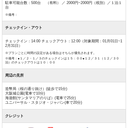
駐車可能台数：500台 （有料） ／ 2000円~2000円（税別）／１泊１
台
※備考：
チェックイン・アウト
チェックイン：14:00 チェックアウト：12:00（対象期間：01月01日~1
2月31日）
※プランごとに時間の設定がある場合はそちらが優先されます。
※備考：●１／２・１／３のチェックインは１５：００●１２／３１（１２／３０
泊）のチェックアウトは１０：００
周辺の見所
造幣局（桜の通り抜け）(徒歩で15分)
大阪城公園(電車で10分)
海遊館(サンタマリアのりば）(電車で25分)
ユニバーサル・スタジオ・ジャパン(車で20分)
クレジット