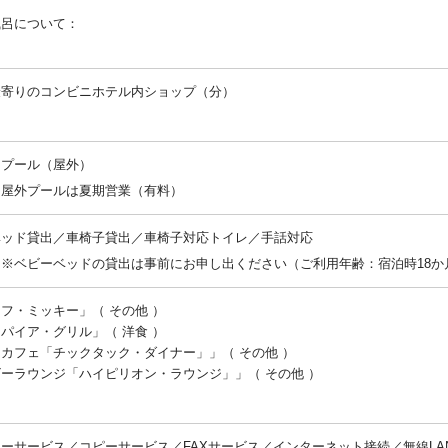
風呂について：
：
最寄りのコンビニホテル内ショップ（分）
：
／プール（屋外）
：屋外プールは夏期営業（有料）
ベッド貸出／車椅子貸出／車椅子対応トイレ／手話対応
※ベビーベッドの貸出は事前にお申し出ください（ご利用年齢：宿泊時18か
ェフ・ミッキー」（ その他 ）
ンパイア・グリル」（ 洋食 ）
リカフェ「チックタック・ダイナー」」（ その他 ）
ビーラウンジ「ハイピリオン・ラウンジ」」（ その他 ）
：
ーサービス／コピーサービス／FAXサービス／インターネット接続／無線L