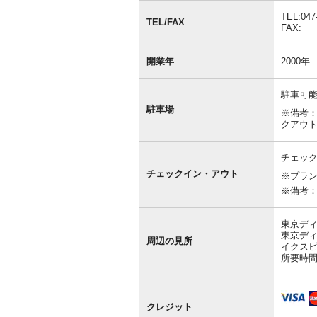
報
TEL:047
TEL/FAX
FAX:
開業年
2000年
駐車可能
駐車場
※備考：
クアウ
チェック
チェックイン・アウト
※プラ
※備考
東京ディ
東京ディ
周辺の見所
イクスピ
所要時間
クレジット