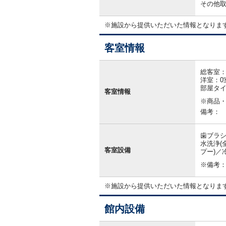
その他
※施設から提供いただいた情報となりま
客室情報
客
室
総客室：
情
洋室：0
報
部屋タ
客室情報
※商品
備考：
歯ブラシ
水洗浄(
客室設備
プー)／
※備考
※施設から提供いただいた情報となりま
館内設備
館