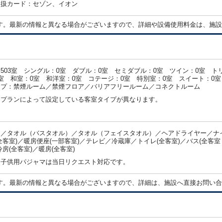
取扱カード：セゾン、イオン
す。最新の情報と異なる場合がございますので、詳細や設備使用料金は、施設
503室 シングル：0室 ダブル：0室 セミダブル：0室 ツイン：0室 ト
室 和室：0室 和洋室：0室 コテージ：0室 特別室：0室 スイート：0室
イプ：禁煙ルーム／禁煙フロア／バリアフリールーム／コネクトルーム
・プランによって設定している客室タイプが異なります。
／タオル（バスタオル）／タオル（フェイスタオル）／ヘアドライヤー／ナイ
全客室)／暖房便座(一部客室)／テレビ／冷蔵庫／トイレ(全客室)／バス(全
冷房(全客室)／暖房(全客室)
：子供用パジャマは当日リクエスト対応です。
す。最新の情報と異なる場合がございますので、詳細は、施設へ直接お問い合