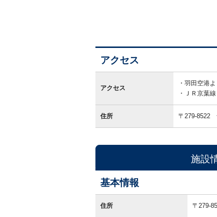
アクセス
ア
ク
羽田空港よ
アクセス
セ
ＪＲ京葉線
ス
住所
〒279-8522
施設
基本情報
基
本
住所
〒279
情