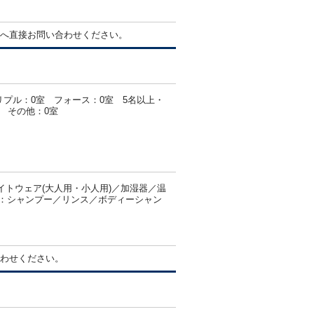
へ直接お問い合わせください。
リプル：0室 フォース：0室 5名以上・
 その他：0室
トウェア(大人用・小人用)／加湿器／温
客室：シャンプー／リンス／ボディーシャン
わせください。