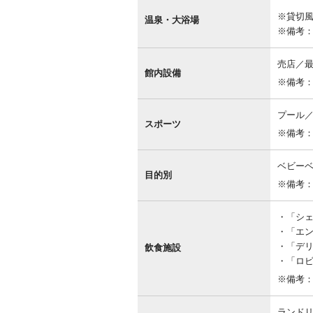
内
※貸切
設
温泉・大浴場
備
※備考
売店／
館内設備
※備考
プール
スポーツ
※備考
ベビー
目的別
※備考：
「シ
「エ
「デ
飲食施設
「ロ
※備考
ランドリ