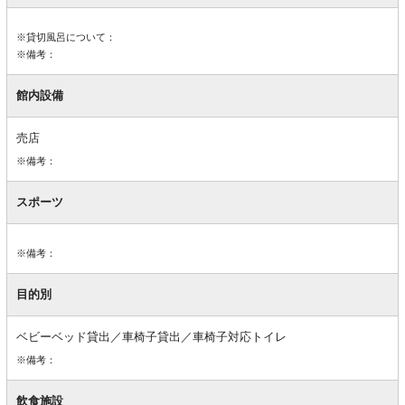
備
※貸切風呂について：
※備考：
館内設備
売店
※備考：
スポーツ
※備考：
目的別
ベビーベッド貸出／車椅子貸出／車椅子対応トイレ
※備考：
飲食施設