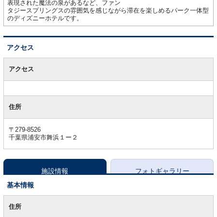
表現された魔法の泉があるなど、ファン
タジースプリングスの雰囲気を感じながら滞在を楽しめるパーク一体型
のディズニーホテルです。
アクセス
ア
ク
アクセス
セ
ス
住所
〒279-8526
千葉県浦安市舞浜１ー２
施設情報
フォトギャラリー
基本情報
基
本
住所
情