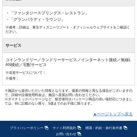
「ファンタジースプリングス・レストラン」
「グランパラディ・ラウンジ」
※備考：詳細は、東京ディズニーリゾート・オフィシャルウェブサイトをご確認く
ださい。
サービス
コインランドリー／ランドリーサービス／インターネット接続／無線L
AN接続／宅配サービス
※送迎サービスについて：
※備考：
※施設から提供いただいた情報となります。最新の情報と異なる場合がございますの
で、詳細や設備使用料金は、施設へ直接お問い合わせください。
※ダイナミックパッケージなど、航空便付きパッケージ商品の添い寝対応につきまし
ては、特に記載のない限り、5歳までのお子様に限ります。
▲ページトップへ戻る
プライバシーポリシー
サイト利用規約
標識・約款・旅行条件書
お問い合わせ