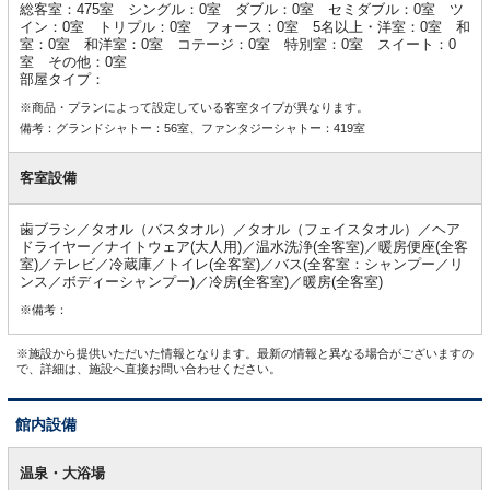
総客室：475室 シングル：0室 ダブル：0室 セミダブル：0室 ツ
イン：0室 トリプル：0室 フォース：0室 5名以上・洋室：0室 和
室：0室 和洋室：0室 コテージ：0室 特別室：0室 スイート：0
室 その他：0室
部屋タイプ：
※商品・プランによって設定している客室タイプが異なります。
備考：グランドシャトー：56室、ファンタジーシャトー：419室
客室設備
歯ブラシ／タオル（バスタオル）／タオル（フェイスタオル）／ヘア
ドライヤー／ナイトウェア(大人用)／温水洗浄(全客室)／暖房便座(全客
室)／テレビ／冷蔵庫／トイレ(全客室)／バス(全客室：シャンプー／リ
ンス／ボディーシャンプー)／冷房(全客室)／暖房(全客室)
※備考：
※施設から提供いただいた情報となります。最新の情報と異なる場合がございますの
で、詳細は、施設へ直接お問い合わせください。
館内設備
館
内
温泉・大浴場
設