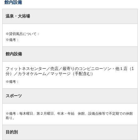
館内設備
館
内
温泉・大浴場
設
備
※貸切風呂について：
※備考：
館内設備
フィットネスセンター／売店／最寄りのコンビニローソン・他１店（1
分）／カラオケルーム／マッサージ（手配含む）
※備考：
スポーツ
※備考：毎木曜日、第２月曜日、年末・年始 休館、設備点検等で不定期での休館
有り。
目的別