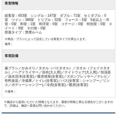
室
客室情報
情
報
総客室：653室 シングル：147室 ダブル：71室 セミダブル：0
室 ツイン：388室 トリプル：32室 フォース：5室 5名以上・洋
室：0室 和室：1室 和洋室：0室 コテージ：0室 特別室：0室 ス
イート：9室 その他：0室
部屋タイプ：禁煙ルーム
※商品・プランによって設定している客室タイプが異なります。
備考：
客室設備
歯ブラシ／かみそり／タオル（バスタオル）／タオル（フェイスタオ
ル）／ヘアドライヤー／浴衣(大人用)／ナイトウェア(大人用)／加湿器
／温水洗浄(全客室)／暖房便座(全客室)／ズボンプレッサー／テレビ／
有料放送／冷蔵庫／トイレ(全客室)／バス(全客室：シャンプー／リン
ス／ボディーシャンプー)／冷房(全客室)／暖房(全客室)
※備考：
※施設から提供いただいた情報となります。最新の情報と異なる場合がございますの
で、詳細は、施設へ直接お問い合わせください。