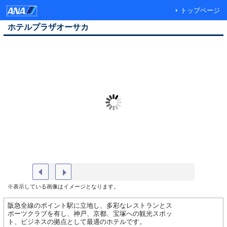
トップページ
ホテルプラザオーサカ
プラザオーサカ（外観）
ようこそ
※表示している画像はイメージとなります。
阪急全線のポイント駅に立地し、多彩なレストランとス
ポーツクラブを有し、神戸、京都、宝塚への観光スポッ
ト、ビジネスの拠点として最適のホテルです。