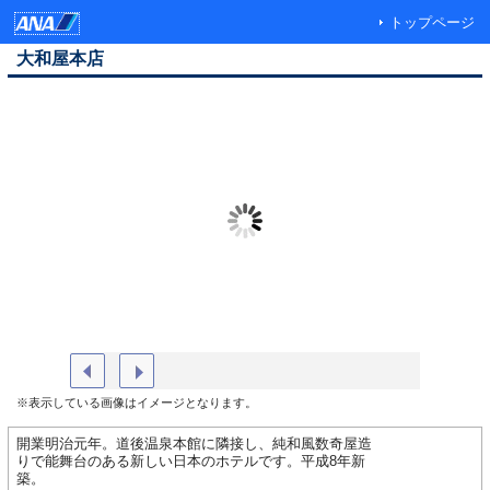
トップページ
大和屋本店
大和屋本店 玄関
能舞台「
※表示している画像はイメージとなります。
開業明治元年。道後温泉本館に隣接し、純和風数奇屋造
りで能舞台のある新しい日本のホテルです。平成8年新
築。