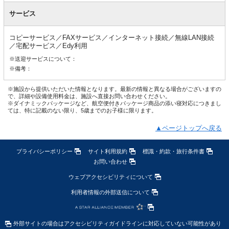
サービス
コピーサービス／FAXサービス／インターネット接続／無線LAN接続
／宅配サービス／Edy利用
※送迎サービスについて：
※備考：
※施設から提供いただいた情報となります。最新の情報と異なる場合がございますの
で、詳細や設備使用料金は、施設へ直接お問い合わせください。
※ダイナミックパッケージなど、航空便付きパッケージ商品の添い寝対応につきまし
ては、特に記載のない限り、5歳までのお子様に限ります。
▲ページトップへ戻る
プライバシーポリシー
サイト利用規約
標識・約款・旅行条件書
お問い合わせ
ウェブアクセシビリティについて
利用者情報の外部送信について
外部サイトの場合はアクセシビリティガイドラインに対応していない可能性があり