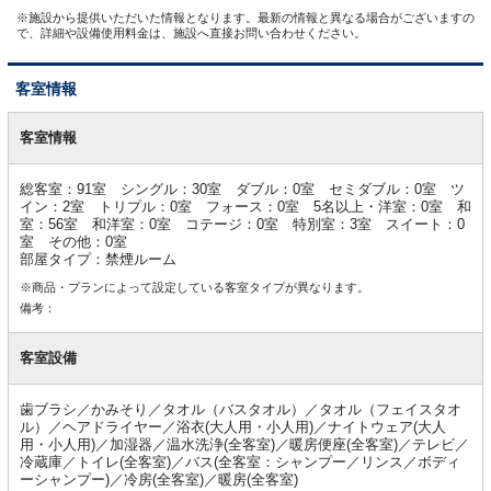
※施設から提供いただいた情報となります。最新の情報と異なる場合がございますの
で、詳細や設備使用料金は、施設へ直接お問い合わせください。
客室情報
客
室
客室情報
情
報
総客室：91室 シングル：30室 ダブル：0室 セミダブル：0室 ツ
イン：2室 トリプル：0室 フォース：0室 5名以上・洋室：0室 和
室：56室 和洋室：0室 コテージ：0室 特別室：3室 スイート：0
室 その他：0室
部屋タイプ：禁煙ルーム
※商品・プランによって設定している客室タイプが異なります。
備考：
客室設備
歯ブラシ／かみそり／タオル（バスタオル）／タオル（フェイスタオ
ル）／ヘアドライヤー／浴衣(大人用・小人用)／ナイトウェア(大人
用・小人用)／加湿器／温水洗浄(全客室)／暖房便座(全客室)／テレビ／
冷蔵庫／トイレ(全客室)／バス(全客室：シャンプー／リンス／ボディ
ーシャンプー)／冷房(全客室)／暖房(全客室)