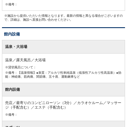
※備考：
※施設から提供いただいた情報となります。最新の情報と異なる場合がございますの
で、詳細は、施設へ直接お問い合わせください。
館内設備
館
内
温泉・大浴場
設
備
温泉／露天風呂／大浴場
※貸切風呂について：
※備考：【温泉情報】●泉質：アルカリ性単純温泉（低張性アルカリ性高温泉）●効
能：神経痛、筋肉痛、関節痛、五十肩、運動麻痺など
館内設備
売店／最寄りのコンビニローソン（3分）／カラオケルーム／マッサー
ジ（手配含む）／エステ（手配含む）
※備考：