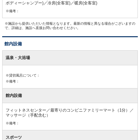
ボディーシャンプー)／冷房(全客室)／暖房(全客室)
※備考：
※施設から提供いただいた情報となります。最新の情報と異なる場合がございますの
で、詳細は、施設へ直接お問い合わせください。
館内設備
館
内
温泉・大浴場
設
備
※貸切風呂について：
※備考：
館内設備
フィットネスセンター／最寄りのコンビニファミリーマート（1分）／
マッサージ（手配含む）
※備考：
スポーツ