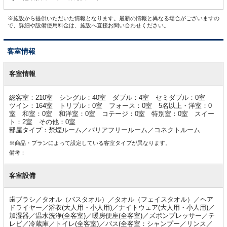
※施設から提供いただいた情報となります。最新の情報と異なる場合がございますの
で、詳細や設備使用料金は、施設へ直接お問い合わせください。
客室情報
客
室
客室情報
情
報
総客室：210室 シングル：40室 ダブル：4室 セミダブル：0室
ツイン：164室 トリプル：0室 フォース：0室 5名以上・洋室：0
室 和室：0室 和洋室：0室 コテージ：0室 特別室：0室 スイー
ト：2室 その他：0室
部屋タイプ：禁煙ルーム／バリアフリールーム／コネクトルーム
※商品・プランによって設定している客室タイプが異なります。
備考：
客室設備
歯ブラシ／タオル（バスタオル）／タオル（フェイスタオル）／ヘア
ドライヤー／浴衣(大人用・小人用)／ナイトウェア(大人用・小人用)／
加湿器／温水洗浄(全客室)／暖房便座(全客室)／ズボンプレッサー／テ
レビ／冷蔵庫／トイレ(全客室)／バス(全客室：シャンプー／リンス／