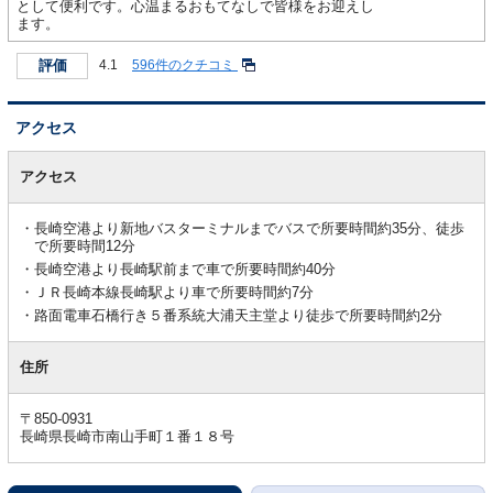
として便利です。心温まるおもてなしで皆様をお迎えし
ます。
評価
4.1
596件のクチコミ
アクセス
ア
ク
アクセス
セ
ス
長崎空港より新地バスターミナルまでバスで所要時間約35分、徒歩
で所要時間12分
長崎空港より長崎駅前まで車で所要時間約40分
ＪＲ長崎本線長崎駅より車で所要時間約7分
路面電車石橋行き５番系統大浦天主堂より徒歩で所要時間約2分
住所
〒850-0931
長崎県長崎市南山手町１番１８号