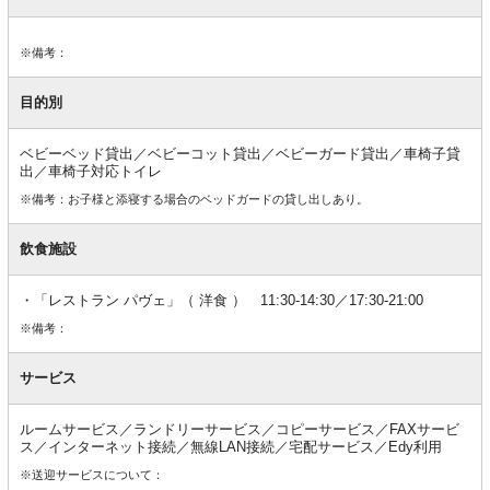
※備考：
目的別
ベビーベッド貸出／ベビーコット貸出／ベビーガード貸出／車椅子貸
出／車椅子対応トイレ
※備考：お子様と添寝する場合のベッドガードの貸し出しあり。
飲食施設
「レストラン パヴェ」（ 洋食 ） 11:30-14:30／17:30-21:00
※備考：
サービス
ルームサービス／ランドリーサービス／コピーサービス／FAXサービ
ス／インターネット接続／無線LAN接続／宅配サービス／Edy利用
※送迎サービスについて：