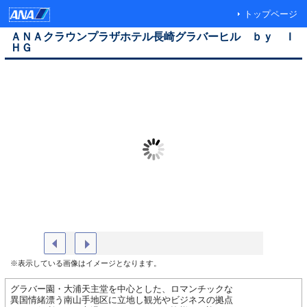
トップページ
ＡＮＡクラウンプラザホテル長崎グラバーヒル ｂｙ Ｉ
ＨＧ
外観
ロビー
※表示している画像はイメージとなります。
グラバー園・大浦天主堂を中心とした、ロマンチックな
異国情緒漂う南山手地区に立地し観光やビジネスの拠点