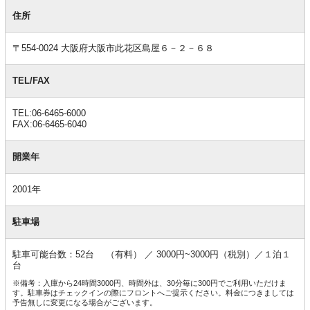
基
本
住所
情
報
〒554-0024 大阪府大阪市此花区島屋６－２－６８
TEL/FAX
TEL:06-6465-6000
FAX:06-6465-6040
開業年
2001年
駐車場
駐車可能台数：52台 （有料） ／ 3000円~3000円（税別）／１泊１
台
※備考：入庫から24時間3000円、時間外は、30分毎に300円でご利用いただけま
す。駐車券はチェックインの際にフロントへご提示ください。料金につきましては
予告無しに変更になる場合がございます。