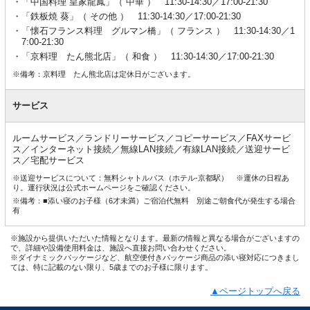
「中国料理 皇家龍鳳」（ 中華 ） 11:30-14:30／17:00-21:30
「鉄板焼 葵」（ その他 ） 11:30-14:30／17:00-21:30
「懐石フランス料理 グルマン橋」（ フランス ） 11:30-14:30／1
7:00-21:30
「京料理 たん熊北店」（ 和食 ） 11:30-14:30／17:00-21:30
※備考：京料理 たん熊北店は定休日がございます。
サービス
ルームサービス／ランドリーサービス／コピーサービス／FAXサービ
ス／インターネット接続／無線LAN接続／有線LAN接続／送迎サービ
ス／宅配サービス
※送迎サービスについて：無料シャトルバス（ホテル-京都駅） ※運休の日程あ
り。運行状況は公式ホームページをご確認ください。
※備考：■添い寝のお子様（6才未満）ご宿泊代無料 別途ご朝食代が発生する場合
有
※施設から提供いただいた情報となります。最新の情報と異なる場合がございますの
で、詳細や設備使用料金は、施設へ直接お問い合わせください。
※ダイナミックパッケージなど、航空便付きパッケージ商品の添い寝対応につきまし
ては、特に記載のない限り、5歳までのお子様に限ります。
▲ページトップへ戻る