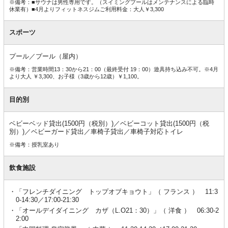
※備考：■サウナは男性専用です。（スイミングプールはメンテナンスによる臨時
休業有）■4月よりフィットネスジムご利用料金：大人￥3,300
スポーツ
プール／プール（屋内）
※備考：営業時間13：30から21：00（最終受付 19：00）遊具持ち込み不可。※4月
より大人 ￥3,300、お子様（3歳から12歳）￥1,100。
目的別
ベビーベッド貸出(1500円（税別）)／ベビーコット貸出(1500円（税
別）)／ベビーガード貸出／車椅子貸出／車椅子対応トイレ
※備考：授乳室あり
飲食施設
「フレンチダイニング トップオブキョウト」（ フランス ） 11:3
0-14:30／17:00-21:30
「オールデイダイニング カザ（L.O21：30）」（ 洋食 ） 06:30-2
2:00