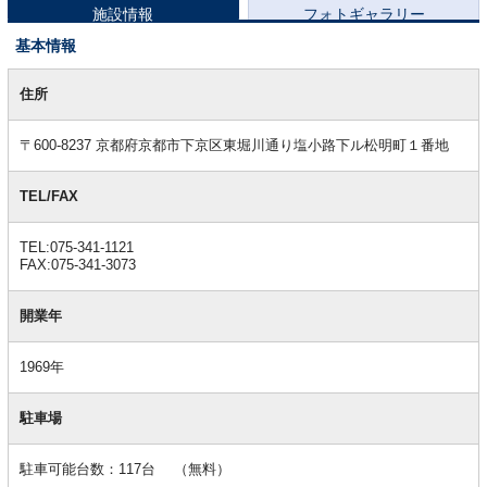
施設情報
フォトギャラリー
基本情報
基
本
住所
情
報
〒600-8237 京都府京都市下京区東堀川通り塩小路下ル松明町１番地
TEL/FAX
TEL:075-341-1121
FAX:075-341-3073
開業年
1969年
駐車場
駐車可能台数：117台 （無料）