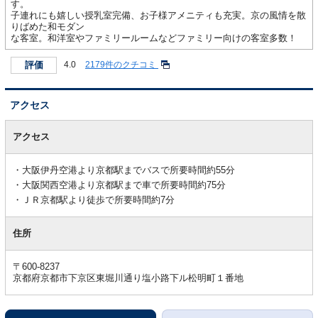
す。
子連れにも嬉しい授乳室完備、お子様アメニティも充実。京の風情を散
りばめた和モダン
な客室。和洋室やファミリールームなどファミリー向けの客室多数！
評価
4.0
2179件のクチコミ
アクセス
ア
ク
アクセス
セ
ス
大阪伊丹空港より京都駅までバスで所要時間約55分
大阪関西空港より京都駅まで車で所要時間約75分
ＪＲ京都駅より徒歩で所要時間約7分
住所
〒600-8237
京都府京都市下京区東堀川通り塩小路下ル松明町１番地