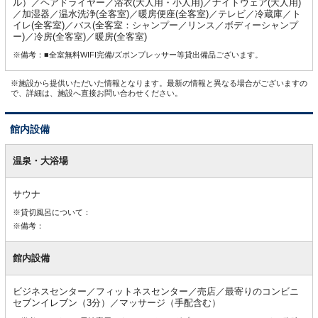
ル）／ヘアドライヤー／浴衣(大人用・小人用)／ナイトウェア(大人用)
／加湿器／温水洗浄(全客室)／暖房便座(全客室)／テレビ／冷蔵庫／ト
イレ(全客室)／バス(全客室：シャンプー／リンス／ボディーシャンプ
ー)／冷房(全客室)／暖房(全客室)
※備考：■全室無料WIFI完備/ズボンプレッサー等貸出備品ございます。
※施設から提供いただいた情報となります。最新の情報と異なる場合がございますの
で、詳細は、施設へ直接お問い合わせください。
館内設備
館
内
温泉・大浴場
設
備
サウナ
※貸切風呂について：
※備考：
館内設備
ビジネスセンター／フィットネスセンター／売店／最寄りのコンビニ
セブンイレブン（3分）／マッサージ（手配含む）