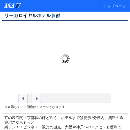
トップページ
リーガロイヤルホテル京都
リーガロイヤルホテル京都（外観）
レギュラ
※表示している画像はイメージとなります。
京の表玄関・京都駅のほど近く。ホテルまでは徒歩7分圏内。無料の送
迎バスならもっと
楽チン！！ビジネス・観光の拠点、大阪や神戸へのアクセスも便利で