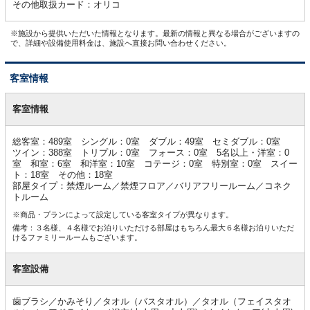
その他取扱カード：オリコ
※施設から提供いただいた情報となります。最新の情報と異なる場合がございますの
で、詳細や設備使用料金は、施設へ直接お問い合わせください。
客室情報
客
室
客室情報
情
報
総客室：489室 シングル：0室 ダブル：49室 セミダブル：0室
ツイン：388室 トリプル：0室 フォース：0室 5名以上・洋室：0
室 和室：6室 和洋室：10室 コテージ：0室 特別室：0室 スイー
ト：18室 その他：18室
部屋タイプ：禁煙ルーム／禁煙フロア／バリアフリールーム／コネク
トルーム
※商品・プランによって設定している客室タイプが異なります。
備考：３名様、４名様でお泊りいただける部屋はもちろん最大６名様お泊りいただ
けるファミリールームもございます。
客室設備
歯ブラシ／かみそり／タオル（バスタオル）／タオル（フェイスタオ