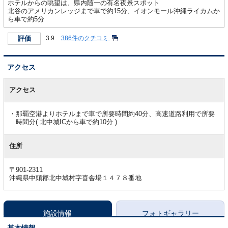
ホテルからの眺望は、県内随一の有名夜景スポット
北谷のアメリカンレッジまで車で約15分、イオンモール沖縄ライカムか
ら車で約5分
評価
3.9
386件のクチコミ
アクセス
ア
ク
アクセス
セ
ス
那覇空港よりホテルまで車で所要時間約40分、高速道路利用で所要
時間分( 北中城ICから車で約10分 )
住所
〒901-2311
沖縄県中頭郡北中城村字喜舎場１４７８番地
施設情報
フォトギャラリー
基本情報