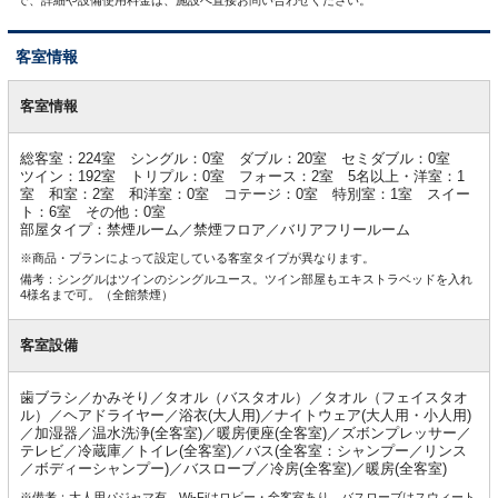
客室情報
客
室
客室情報
情
報
総客室：224室 シングル：0室 ダブル：20室 セミダブル：0室
ツイン：192室 トリプル：0室 フォース：2室 5名以上・洋室：1
室 和室：2室 和洋室：0室 コテージ：0室 特別室：1室 スイー
ト：6室 その他：0室
部屋タイプ：禁煙ルーム／禁煙フロア／バリアフリールーム
※商品・プランによって設定している客室タイプが異なります。
備考：シングルはツインのシングルユース。ツイン部屋もエキストラベッドを入れ
4様名まで可。（全館禁煙）
客室設備
歯ブラシ／かみそり／タオル（バスタオル）／タオル（フェイスタオ
ル）／ヘアドライヤー／浴衣(大人用)／ナイトウェア(大人用・小人用)
／加湿器／温水洗浄(全客室)／暖房便座(全客室)／ズボンプレッサー／
テレビ／冷蔵庫／トイレ(全客室)／バス(全客室：シャンプー／リンス
／ボディーシャンプー)／バスローブ／冷房(全客室)／暖房(全客室)
※備考：大人用パジャマ有。Wi-Fiはロビー・全客室あり。バスローブはスウィート