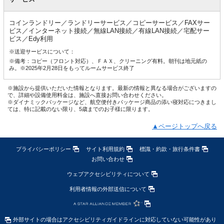
コインランドリー／ランドリーサービス／コピーサービス／FAXサー
ビス／インターネット接続／無線LAN接続／有線LAN接続／宅配サー
ビス／Edy利用
※送迎サービスについて：
※備考：コピー（フロント対応）、ＦＡＸ、クリーニング有料。朝刊は地元紙の
み。※2025年2月28日をもってルームサービス終了
※施設から提供いただいた情報となります。最新の情報と異なる場合がございますの
で、詳細や設備使用料金は、施設へ直接お問い合わせください。
※ダイナミックパッケージなど、航空便付きパッケージ商品の添い寝対応につきまし
ては、特に記載のない限り、5歳までのお子様に限ります。
▲ページトップへ戻る
プライバシーポリシー
サイト利用規約
標識・約款・旅行条件書
お問い合わせ
ウェブアクセシビリティについて
利用者情報の外部送信について
外部サイトの場合はアクセシビリティガイドラインに対応していない可能性があり