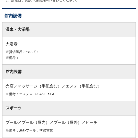
館内設備
館
内
温泉・大浴場
設
備
大浴場
※貸切風呂について：
※備考：
館内設備
売店／マッサージ（手配含む）／エステ（手配含む）
※備考：エステ＝FUSAKI SPA
スポーツ
プール／プール（屋内）／プール（屋外）／ビーチ
※備考：屋外プール：季節営業