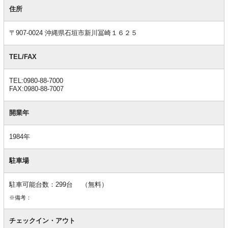
基
本
住所
情
報
〒907-0024 沖縄県石垣市新川冨崎１６２５
TEL/FAX
TEL:0980-88-7000
FAX:0980-88-7007
開業年
1984年
駐車場
駐車可能台数：299台 （無料）
※備考：
チェックイン・アウト