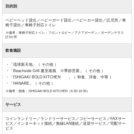
目的別
ベビーベッド貸出／ベビーガード貸出／ベビーカー貸出／託児所／車
椅子貸出／車椅子対応トイレ
※備考：車椅子対応トイレ：フロントロビー／アクアガーデン／ガーデンテラス
計3か所
飲食施設
「琉球新天地」（ その他 ）
「Beachside Grill 夏至南風 ※季節営業」（ その他 ）
「ISHIGAKI BOLD KITCHEN 」（ 和食、洋食、中華 ）
「HANARE」（ その他 ）
※備考：朝食：ISHIGAKI BOLD KITCHEN（6:30-10:30）
サービス
コインランドリー／ランドリーサービス／コピーサービス／FAXサー
ビス／インターネット接続／無線LAN接続／送迎サービス／宅配サー
ビス