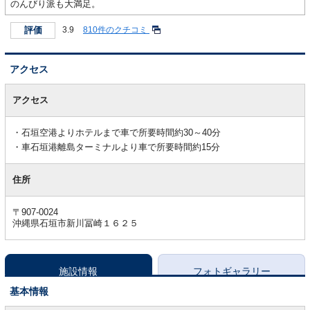
のんびり派も大満足。
評価
3.9
810件のクチコミ
アクセス
ア
ク
アクセス
セ
ス
石垣空港よりホテルまで車で所要時間約30～40分
車石垣港離島ターミナルより車で所要時間約15分
住所
〒907-0024
沖縄県石垣市新川冨崎１６２５
施設情報
フォトギャラリー
基本情報