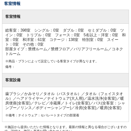
客室情報
客
室
客室情報
情
報
総客室：398室 シングル：0室 ダブル：0室 セミダブル：0室 ツ
イン：0室 トリプル：0室 フォース：0室 5名以上・洋室：0室 和
室：0室 和洋室：61室 コテージ：138室 特別室：0室 スイー
ト：0室 その他：0室
部屋タイプ：禁煙ルーム／禁煙フロア／バリアフリールーム／コネク
トルーム
※商品・プランによって設定している客室タイプが異なります。
備考：
客室設備
歯ブラシ／かみそり／タオル（バスタオル）／タオル（フェイスタオ
ル）／ヘアドライヤー／ナイトウェア(大人用)／温水洗浄(全客室)／暖
房便座(全客室)／テレビ／冷蔵庫／トイレ(全客室)／バス(全客室：シャ
ンプー／リンス／ボディーシャンプー)／冷房(全客室)／暖房(全客室)
※備考：ナイトウェア：セパレートタイプの部屋着
※施設から提供いただいた情報となります。最新の情報と異なる場合がございますの
で、詳細は、施設へ直接お問い合わせください。