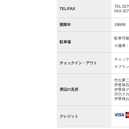
報
TEL:027
TEL/FAX
FAX:027
開業年
1968年
駐車可能
駐車場
※備考
チェック
チェックイン・アウト
※プラ
竹久夢二
伊香保石
周辺の見所
伊香保グ
渋川スカ
伊香保お
クレジット