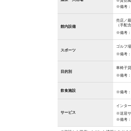
※貸切風
備
※備考
売店／
（手配
館内設備
※備考
ゴルフ
スポーツ
※備考
車椅子
目的別
※備考
飲食施設
※備考
インター
サービス
※送迎
※備考