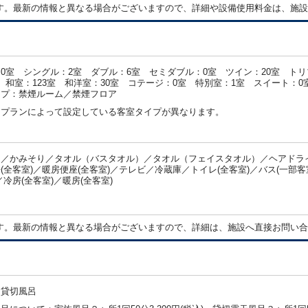
す。最新の情報と異なる場合がございますので、詳細や設備使用料金は、施設
0室 シングル：2室 ダブル：6室 セミダブル：0室 ツイン：20室 トリ
 和室：123室 和洋室：30室 コテージ：0室 特別室：1室 スイート：0
イプ：禁煙ルーム／禁煙フロア
・プランによって設定している客室タイプが異なります。
／かみそり／タオル（バスタオル）／タオル（フェイスタオル）／ヘアドライ
(全客室)／暖房便座(全客室)／テレビ／冷蔵庫／トイレ(全客室)／バス(一
／冷房(全客室)／暖房(全客室)
：
す。最新の情報と異なる場合がございますので、詳細は、施設へ直接お問い合
／貸切風呂