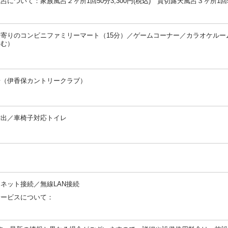
呂について：家族風呂２ヶ所1回50分3,300円(税込) 貸切露天風呂３ヶ所1回50分
：
最寄りのコンビニファミリーマート（15分）／ゲームコーナー／カラオケルー
含む）
：
場（伊香保カントリークラブ）
：
貸出／車椅子対応トイレ
：
：
ネット接続／無線LAN接続
サービスについて：
：