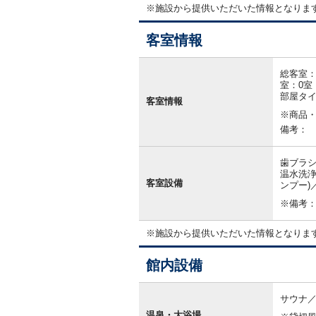
※施設から提供いただいた情報となりま
客室情報
客
室
総客室：
情
室：0室
報
部屋タ
客室情報
※商品
備考：
歯ブラシ
温水洗浄
客室設備
ンプー)
※備考
※施設から提供いただいた情報となりま
館内設備
館
内
サウナ
設
温泉・大浴場