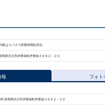
渋川駅よりバスで所要時間約25分
群馬県渋川市伊香保町伊香保３９６２－２０
情報
フォト
-0195 群馬県渋川市伊香保町伊香保３９６２－２０