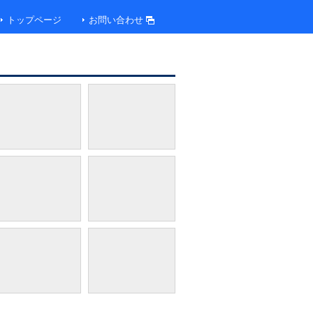
トップページ
お問い合わせ
伊香保に古くから湧き出る「こがねの湯」