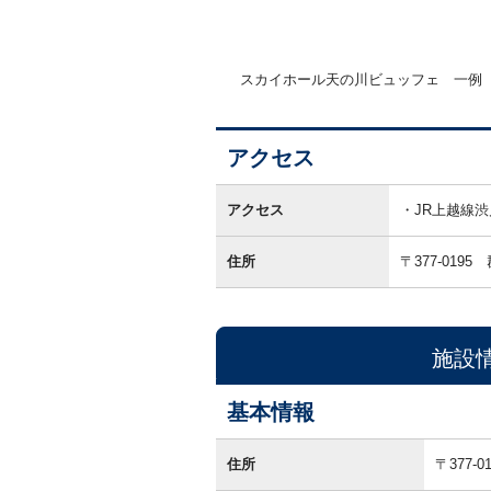
スカイホール天の川ビュッフェ 一例
アクセス
ア
ク
アクセス
JR上越線
セ
ス
住所
〒377-0195
施設
基本情報
基
本
住所
〒377
情