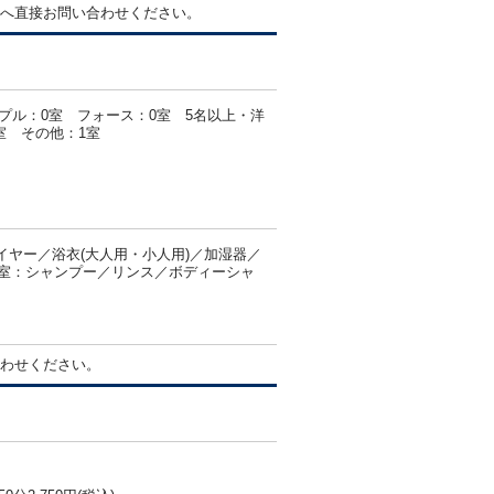
へ直接お問い合わせください。
プル：0室 フォース：0室 5名以上・洋
室 その他：1室
ヤー／浴衣(大人用・小人用)／加湿器／
部客室：シャンプー／リンス／ボディーシャ
わせください。