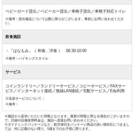
ベビーガード貸出／ベビーカー貸出／車椅子貸出／車椅子対応トイレ
※備考：貸出備品については数に限りがございます。事前にお問い合わせくださ
い。
飲食施設
「はなもみ」（ 和食、洋食 ） 06:30-10:00
※備考：バイキングスタイル
サービス
コインランドリー／ランドリーサービス／コピーサービス／FAXサー
ビス／インターネット接続／無線LAN接続／宅配サービス／Edy利用
※送迎サービスについて：
※備考：
※施設から提供いただいた情報となります。最新の情報と異なる場合がございますの
で、詳細や設備使用料金は、施設へ直接お問い合わせください。
※ダイナミックパッケージなど、航空便付きパッケージ商品の添い寝対応につきまし
ては、特に記載のない限り、5歳までのお子様に限ります。