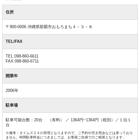
基
本
住所
情
報
〒900-0006 沖縄県那覇市おもろまち４－３－８
TEL/FAX
TEL:098-860-6611
FAX:098-860-6711
開業年
2006年
駐車場
駐車可能台数：20台 （有料） ／ 1364円~1364円（税別）／１泊１
台
※備考：タイムズ２４の管理となりますので、ご予約や空き照会などは承っており
ません。時間駐車料金につきましては、お客様ご自身でのご精算となります。