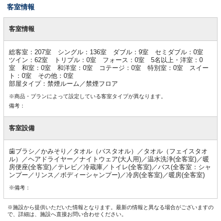
客室情報
客
室
客室情報
情
報
総客室：207室 シングル：136室 ダブル：9室 セミダブル：0室
ツイン：62室 トリプル：0室 フォース：0室 5名以上・洋室：0
室 和室：0室 和洋室：0室 コテージ：0室 特別室：0室 スイー
ト：0室 その他：0室
部屋タイプ：禁煙ルーム／禁煙フロア
※商品・プランによって設定している客室タイプが異なります。
備考：
客室設備
歯ブラシ／かみそり／タオル（バスタオル）／タオル（フェイスタオ
ル）／ヘアドライヤー／ナイトウェア(大人用)／温水洗浄(全客室)／暖
房便座(全客室)／テレビ／冷蔵庫／トイレ(全客室)／バス(全客室：シャ
ンプー／リンス／ボディーシャンプー)／冷房(全客室)／暖房(全客室)
※備考：
※施設から提供いただいた情報となります。最新の情報と異なる場合がございますの
で、詳細は、施設へ直接お問い合わせください。