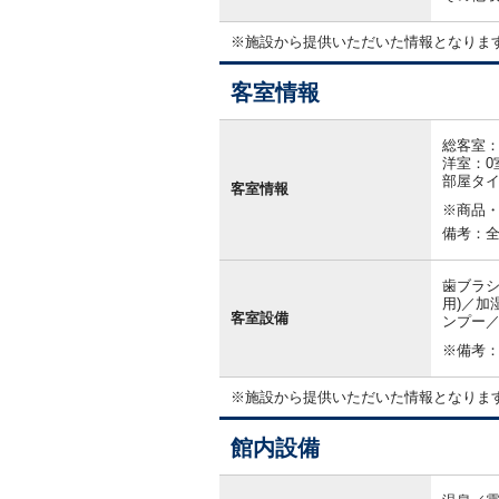
※施設から提供いただいた情報となりま
客室情報
客
室
総客室：
情
洋室：0
報
部屋タ
客室情報
※商品
備考：
歯ブラシ
用)／加
客室設備
ンプー／
※備考
※施設から提供いただいた情報となりま
館内設備
館