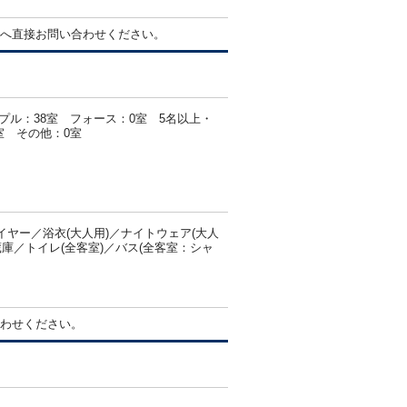
へ直接お問い合わせください。
プル：38室 フォース：0室 5名以上・
室 その他：0室
ヤー／浴衣(大人用)／ナイトウェア(大人
庫／トイレ(全客室)／バス(全客室：シャ
わせください。