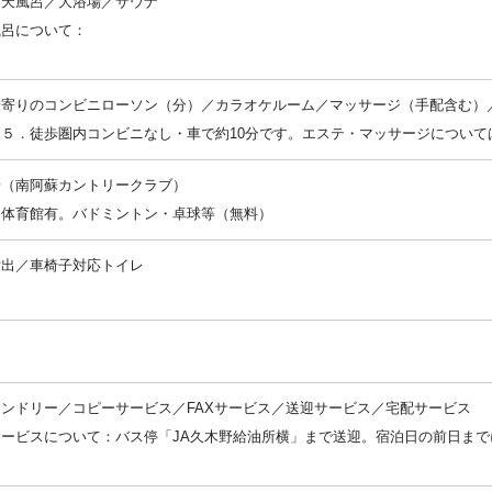
露天風呂／大浴場／サウナ
風呂について：
：
最寄りのコンビニローソン（分）／カラオケルーム／マッサージ（手配含む）
５．徒歩圏内コンビニなし・車で約10分です。エステ・マッサージについて
場（南阿蘇カントリークラブ）
：体育館有。バドミントン・卓球等（無料）
貸出／車椅子対応トイレ
：
：
ンドリー／コピーサービス／FAXサービス／送迎サービス／宅配サービス
サービスについて：バス停「JA久木野給油所横」まで送迎。宿泊日の前日まで
：