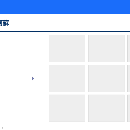
阿蘇
展望テラス
す。