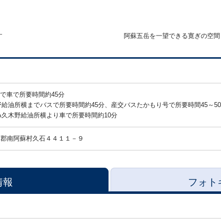
す
阿蘇五岳を一望できる寛ぎの空間
で車で所要時間約45分
野給油所横までバスで所要時間約45分、産交バスたかもり号で所要時間45～5
A久木野給油所横より車で所要時間約10分
蘇郡南阿蘇村久石４４１１－９
情報
フォト