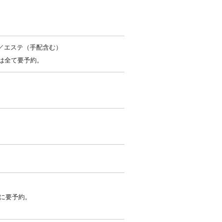
／エステ（手配含む）
は全て要予約。
に要予約。