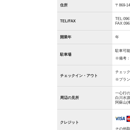
基
本
住所
〒869
情
報
TEL:096
TEL/FAX
FAX:096
開業年
年
駐車可能
駐車場
※備考
チェック
チェックイン・アウト
※プラ
一心行の
周辺の見所
白川水源
阿蘇山(車
クレジット
その他取