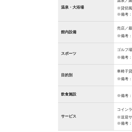
内
温泉／
設
温泉・大浴場
※貸切
備
※備考
売店／
館内設備
※備考：
ゴルフ
スポーツ
※備考
車椅子
目的別
※備考
飲食施設
※備考
コインラ
サービス
※送迎
※備考