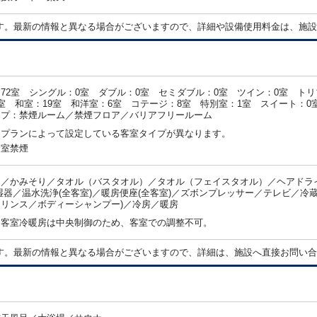
す。最新の情報と異なる場合がございますので、詳細や設備使用料金は、施設
72室 シングル：0室 ダブル：0室 セミダブル：0室 ツイン：0室 トリ
室 和室：19室 和洋室：6室 コテージ：8室 特別室：1室 スイート：0
イプ：禁煙ルーム／禁煙フロア／バリアフリールーム
・プランによって設定している客室タイプが異なります。
全室禁煙
／かみそり／タオル（バスタオル）／タオル（フェイスタオル）／ヘアドライ
湿器／温水洗浄(全客室)／暖房便座(全客室)／ズボンプレッサー／テレビ／冷蔵
リンス／ボディーシャンプー)／冷房／暖房
：客室冷暖房は中央制御のため、客室での調整不可。
す。最新の情報と異なる場合がございますので、詳細は、施設へ直接お問い合