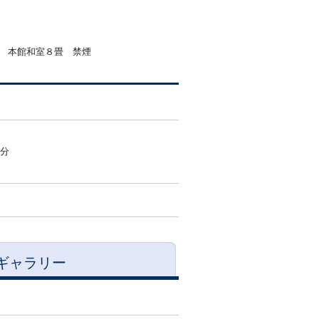
 本館和室８畳 禁煙
0分
ギャラリー