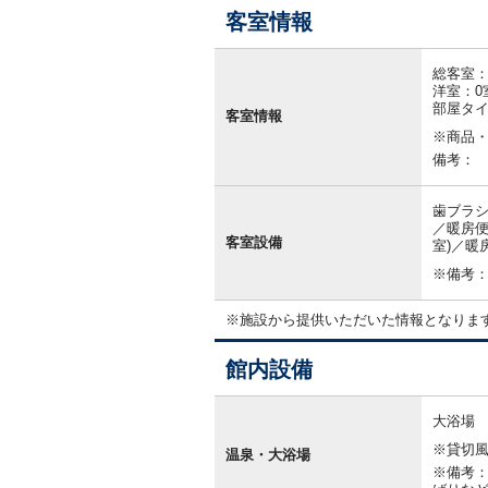
客室情報
客
室
総客室：
情
洋室：0
報
部屋タ
客室情報
※商品
備考：
歯ブラシ
／暖房便
客室設備
室)／暖
※備考
※施設から提供いただいた情報となりま
館内設備
館
内
大浴場
設
※貸切
備
温泉・大浴場
※備考：