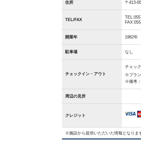
本
住所
〒413
情
報
TEL:055
TEL/FAX
FAX:055
開業年
1982年
駐車場
なし
チェック
チェックイン・アウト
※プラ
※備考
周辺の見所
クレジット
※施設から提供いただいた情報となりま