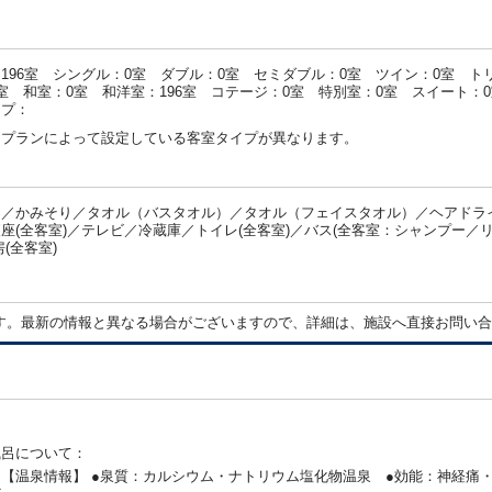
196室 シングル：0室 ダブル：0室 セミダブル：0室 ツイン：0室 ト
室 和室：0室 和洋室：196室 コテージ：0室 特別室：0室 スイート：
イプ：
・プランによって設定している客室タイプが異なります。
／かみそり／タオル（バスタオル）／タオル（フェイスタオル）／ヘアドライヤ
座(全客室)／テレビ／冷蔵庫／トイレ(全客室)／バス(全客室：シャンプー／
房(全客室)
：
す。最新の情報と異なる場合がございますので、詳細は、施設へ直接お問い合
風呂について：
【温泉情報】 ●泉質：カルシウム・ナトリウム塩化物温泉 ●効能：神経痛