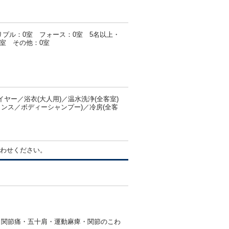
リプル：0室 フォース：0室 5名以上・
0室 その他：0室
ー／浴衣(大人用)／温水洗浄(全客室)
リンス／ボディーシャンプー)／冷房(全客
わせください。
・関節痛・五十肩・運動麻痺・関節のこわ