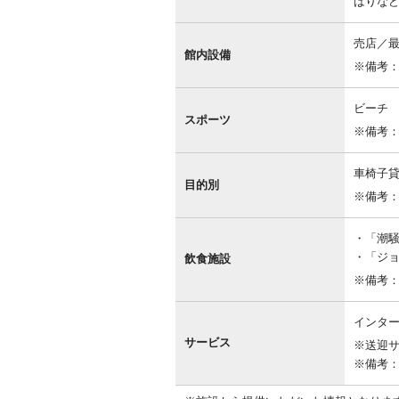
ばりな
売店／
館内設備
※備考
ビーチ
スポーツ
※備考
車椅子
目的別
※備考
「潮騒」
「ジョ
飲食施設
※備考
インター
サービス
※送迎
※備考