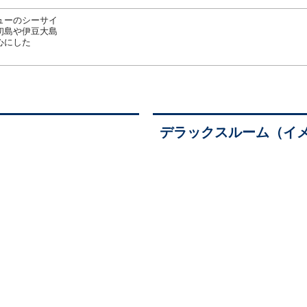
ューのシーサイ
初島や伊豆大島
心にした
デラックスルーム（イ