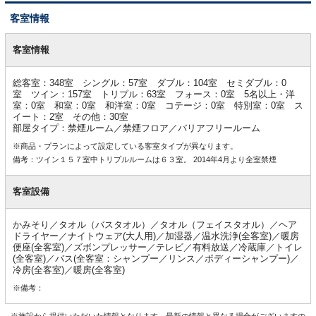
客室情報
客
室
客室情報
情
報
総客室：348室 シングル：57室 ダブル：104室 セミダブル：0
室 ツイン：157室 トリプル：63室 フォース：0室 5名以上・洋
室：0室 和室：0室 和洋室：0室 コテージ：0室 特別室：0室 ス
イート：2室 その他：30室
部屋タイプ：禁煙ルーム／禁煙フロア／バリアフリールーム
※商品・プランによって設定している客室タイプが異なります。
備考：ツイン１５７室中トリプルルームは６３室。 2014年4月より全室禁煙
客室設備
かみそり／タオル（バスタオル）／タオル（フェイスタオル）／ヘア
ドライヤー／ナイトウェア(大人用)／加湿器／温水洗浄(全客室)／暖房
便座(全客室)／ズボンプレッサー／テレビ／有料放送／冷蔵庫／トイレ
(全客室)／バス(全客室：シャンプー／リンス／ボディーシャンプー)／
冷房(全客室)／暖房(全客室)
※備考：
※施設から提供いただいた情報となります。最新の情報と異なる場合がございますの