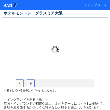
トップページ
ホテルモントレ グラスミア大阪
外観
宿泊者ラ
※表示している画像はイメージとなります。
－イングランドを巡る「旅」－
英国・イングランドの都市や風土、文化をテーマにつくられた館内で、
各地を巡り旅するかのような特別なひと時をお過ごしいただけます。