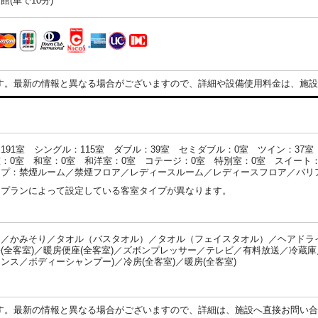
館(車で10分)
す。最新の情報と異なる場合がございますので、詳細や設備使用料金は、施設
191室 シングル：115室 ダブル：39室 セミダブル：0室 ツイン：37
：0室 和室：0室 和洋室：0室 コテージ：0室 特別室：0室 スイート：
イプ：禁煙ルーム／禁煙フロア／レディースルーム／レディースフロア／バリ
・プランによって設定している客室タイプが異なります。
／かみそり／タオル（バスタオル）／タオル（フェイスタオル）／ヘアドライ
(全客室)／暖房便座(全客室)／ズボンプレッサー／テレビ／有料放送／冷蔵庫
ンス／ボディーシャンプー)／冷房(全客室)／暖房(全客室)
：
す。最新の情報と異なる場合がございますので、詳細は、施設へ直接お問い合