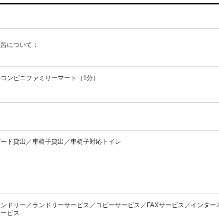
風呂について：
：
コンビニファミリーマート（1分）
：
：
ガード貸出／車椅子貸出／車椅子対応トイレ
：
：
ンドリー／ランドリーサービス／コピーサービス／FAXサービス／インターネ
サービス