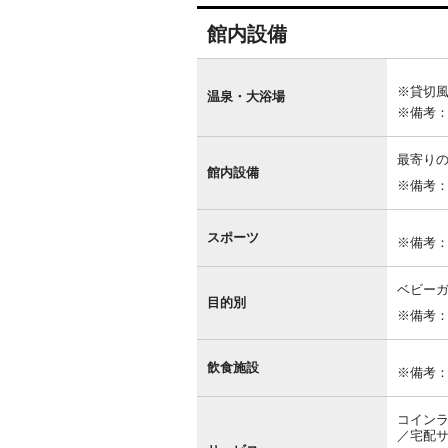
館内設備
館
内
※貸切
設
温泉・大浴場
備
※備考
最寄りの
館内設備
※備考
スポーツ
※備考
ベビー
目的別
※備考
飲食施設
※備考
コインラ
／宅配