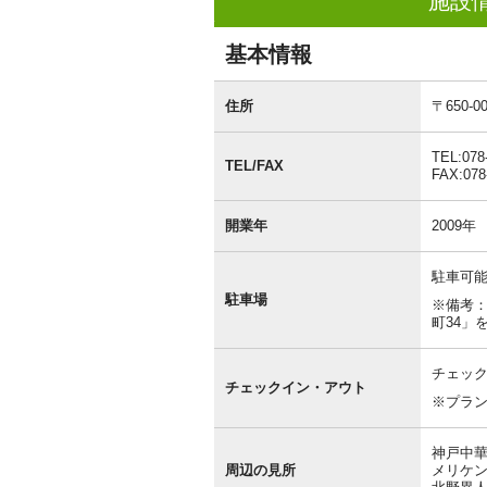
施設
基本情報
基
本
住所
〒650
情
報
TEL:078
TEL/FAX
FAX:078
開業年
2009年
駐車可能
駐車場
※備考
町34」
チェック
チェックイン・アウト
※プラ
神戸中華
周辺の見所
メリケン