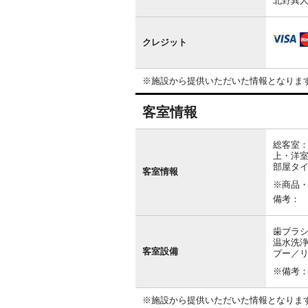
北野異人
クレジット
※施設から提供いただいた情報となりま
客室情報
客
室
総客室：
情
上・洋室
報
部屋タ
客室情報
※商品
備考：
歯ブラシ
温水洗浄
客室設備
プー／リ
※備考
※施設から提供いただいた情報となりま