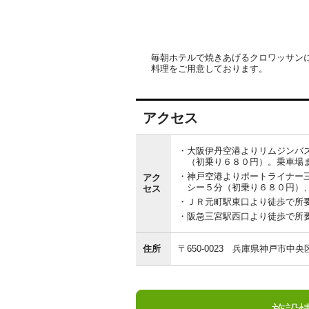
毎朝ホテルで焼きあげるクロワッサン
料理をご用意しております。
アクセス
ア
ク
大阪伊丹空港よりリムジンバス
セ
（初乗り６８０円）。乗車場ま
ス
神戸空港よりポートライナー三
アク
シー５分（初乗り６８０円）、
セス
ＪＲ元町駅東口より徒歩で所
阪急三宮駅西口より徒歩で所要
住所
〒650-0023
兵庫県神戸市中央