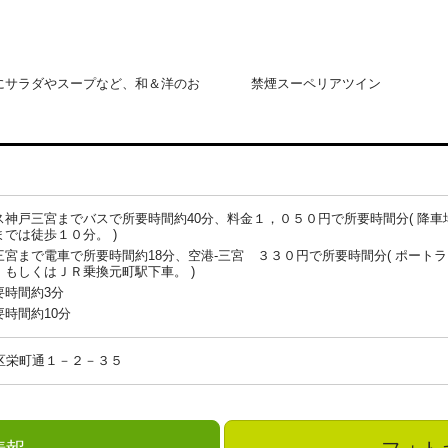
にサラダやスープなど、和＆洋のお
禁煙スーペリアツイン
神戸三宮までバスで所要時間約40分、料金１，０５０円で所要時間分( 降
では徒歩１０分。 )
宮まで電車で所要時間約18分、空港-三宮 ３３０円で所要時間分( ポート
もしくはＪＲ乗換元町駅下車。 )
要時間約3分
時間約10分
区栄町通１－２－３５