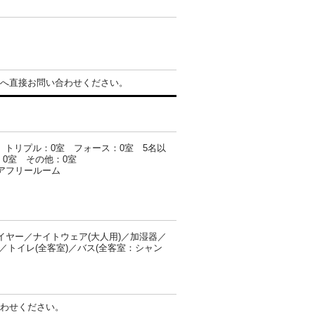
へ直接お問い合わせください。
室 トリプル：0室 フォース：0室 5名以
0室 その他：0室
アフリールーム
ヤー／ナイトウェア(大人用)／加湿器／
／トイレ(全客室)／バス(全客室：シャン
わせください。