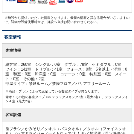
※施設から提供いただいた情報となります。最新の情報と異なる場合がございますの
で、詳細や設備使用料金は、施設へ直接お問い合わせください。
客室情報
客
室
客室情報
情
報
総客室：260室 シングル：0室 ダブル：78室 セミダブル：0室
ツイン：141室 トリプル：41室 フォース：0室 5名以上・洋室：0
室 和室：0室 和洋室：0室 コテージ：0室 特別室：0室 スイー
ト：0室 その他：2室
部屋タイプ：禁煙ルーム／禁煙フロア／バリアフリールーム
※商品・プランによって設定している客室タイプが異なります。
備考：その他の客室タイプ >>> デラックスキング2室（最大2名）、デラックスツイ
ン４室（最大2名）
客室設備
歯ブラシ／かみそり／タオル（バスタオル）／タオル（フェイスタオ
ル）／ヘアドライヤー／ナイトウェア(大人用)／加湿器／温水洗浄(全