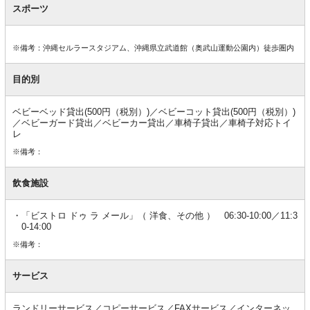
スポーツ
※備考：沖縄セルラースタジアム、沖縄県立武道館（奥武山運動公園内）徒歩圏内
目的別
ベビーベッド貸出(500円（税別）)／ベビーコット貸出(500円（税別）)
／ベビーガード貸出／ベビーカー貸出／車椅子貸出／車椅子対応トイ
レ
※備考：
飲食施設
「ビストロ ドゥ ラ メール」（ 洋食、その他 ） 06:30-10:00／11:3
0-14:00
※備考：
サービス
ランドリーサービス／コピーサービス／FAXサービス／インターネッ