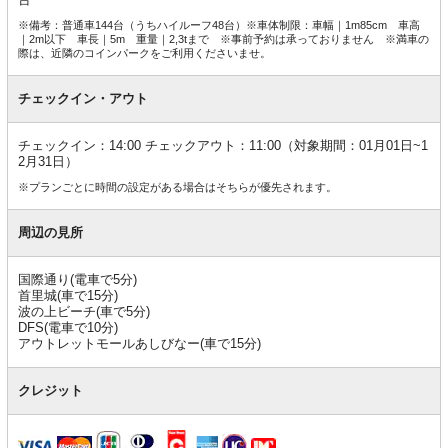
※備考：普通車144台（うちハイルーフ48台）※車体制限：車幅｜1m85cm 車高
｜2m以下 車長｜5m 重量｜2,3tまで ※事前予約は承っておりません ※満車の
際は、近隣のコインパークをご利用くださいませ。
チェックイン・アウト
チェックイン：14:00 チェックアウト：11:00（対象期間：01月01日~1
2月31日）
※プランごとに時間の設定がある場合はそちらが優先されます。
周辺の見所
国際通り(電車で5分)
首里城(車で15分)
波の上ビーチ(車で5分)
DFS(電車で10分)
アウトレットモールあしびなー(車で15分)
クレジット