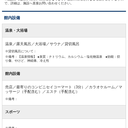
で、詳細は、施設へ直接お問い合わせください。
館内設備
館
内
温泉・大浴場
設
備
温泉／露天風呂／大浴場／サウナ／貸切風呂
※貸切風呂について：
※備考：【温泉情報】 ●泉質：ナトリウム、カルシウム－塩化物温泉 ●効能：切
り傷、やけど、神経痛、冷え性
館内設備
売店／最寄りのコンビニセイコーマート（3分）／カラオケルーム／マ
ッサージ（手配含む）／エステ（手配含む）
※備考：
スポーツ
※備考：