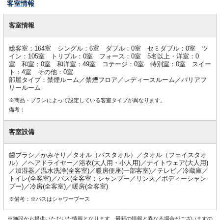
客室情報
客
室
客室情報
情
報
総客室：164室 シングル：6室 ダブル：0室 セミダブル：0室 ツ
イン：105室 トリプル：0室 フォース：0室 5名以上・洋室：0
室 和室：0室 和洋室：49室 コテージ：0室 特別室：0室 スイー
ト：4室 その他：0室
部屋タイプ：禁煙ルーム／禁煙フロア／レディースルーム／バリアフ
リールーム
※商品・プランによって設定している客室タイプが異なります。
備考：
客室設備
歯ブラシ／かみそり／タオル（バスタオル）／タオル（フェイスタオ
ル）／ヘアドライヤー／浴衣(大人用・小人用)／ナイトウェア(大人用)
／加湿器／温水洗浄(全客室)／暖房便座(一部客室)／テレビ／冷蔵庫／
トイレ(全客室)／バス(全客室：シャンプー／リンス／ボディーシャン
プー)／冷房(全客室)／暖房(全客室)
※備考：※バスはシャワーブース
※施設から提供いただいた情報となります。最新の情報と異なる場合がございますの