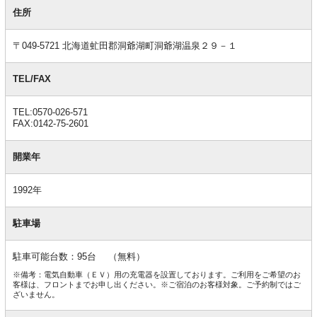
基
本
住所
情
報
〒049-5721 北海道虻田郡洞爺湖町洞爺湖温泉２９－１
TEL/FAX
TEL:0570-026-571
FAX:0142-75-2601
開業年
1992年
駐車場
駐車可能台数：95台 （無料）
※備考：電気自動車（ＥＶ）用の充電器を設置しております。ご利用をご希望のお
客様は、フロントまでお申し出ください。※ご宿泊のお客様対象。ご予約制ではご
ざいません。