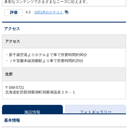
多彩なコンテンツでさまざまなニーズに応えます。
評価
4.3
1051件のクチコミ
アクセス
ア
ク
アクセス
セ
ス
新千歳空港よりホテルまで車で所要時間約90分
ＪＲ室蘭本線洞爺駅より車で所要時間約20分
住所
〒049-5721
北海道虻田郡洞爺湖町洞爺湖温泉２９－１
施設情報
フォトギャラリー
基本情報