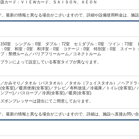
取扱カード：ＶＩＥＷカード、ＳＡＩＳＯＮ、ＡＥＯＮ
す。最新の情報と異なる場合がございますので、詳細や設備使用料金は、施設
150室 シングル：0室 ダブル：72室 セミダブル：0室 ツイン：73室 
：0室 和室：0室 和洋室：0室 コテージ：0室 特別室：0室 スイート：
イプ：禁煙ルーム／バリアフリールーム／コネクトルーム
・プランによって設定している客室タイプが異なります。
／かみそり／タオル（バスタオル）／タオル（フェイスタオル）／ヘアドライ
(全客室)／暖房便座(全客室)／テレビ／有料放送／冷蔵庫／トイレ(全客室)
ンプー)／バスローブ／冷房(全客室)／暖房(全客室)
：ズボンプレッサーは貸出にてご用意しております。
す。最新の情報と異なる場合がございますので、詳細は、施設へ直接お問い合