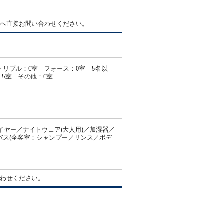
へ直接お問い合わせください。
トリプル：0室 フォース：0室 5名以
5室 その他：0室
ヤー／ナイトウェア(大人用)／加湿器／
／バス(全客室：シャンプー／リンス／ボデ
わせください。