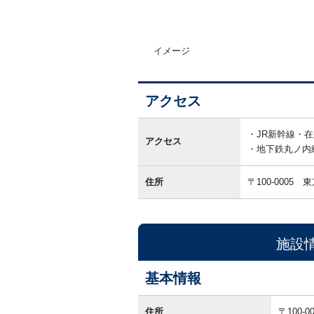
イメージ
アクセス
ア
ク
JR新幹線・
アクセス
セ
地下鉄丸ノ内
ス
住所
〒100-0005
東
施設
基本情報
基
本
住所
〒100