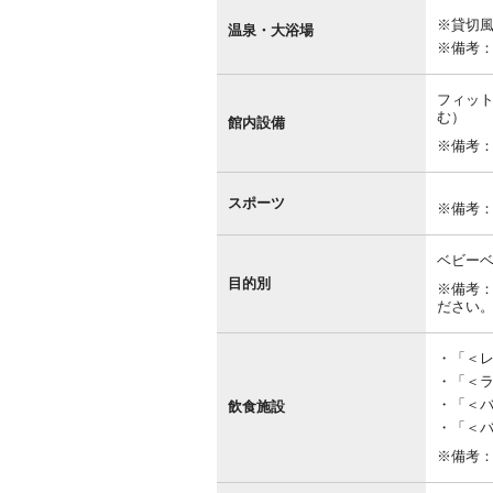
内
※貸切
設
温泉・大浴場
備
※備考
フィット
む）
館内設備
※備考：
スポーツ
※備考
ベビー
目的別
※備考
ださい
「＜レス
「＜ラ
「＜バ
飲食施設
「＜バ
※備考