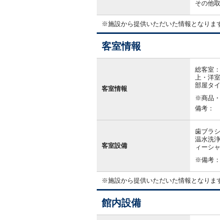
その他
※施設から提供いただいた情報となりま
客室情報
客
室
総客室：
情
上・洋室
報
部屋タ
客室情報
※商品
備考：
歯ブラシ
温水洗浄
客室設備
ィーシャ
※備考
※施設から提供いただいた情報となりま
館内設備
館