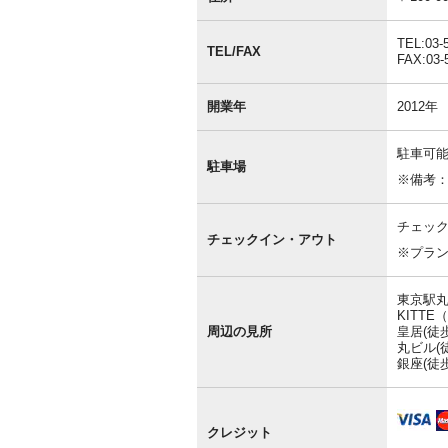
情
報
TEL:03-
TEL/FAX
FAX:03-
開業年
2012年
駐車可能
駐車場
※備考：
チェック
チェックイン・アウト
※プラ
東京駅丸
KITTE
周辺の見所
皇居(徒
丸ビル(
銀座(徒歩
クレジット