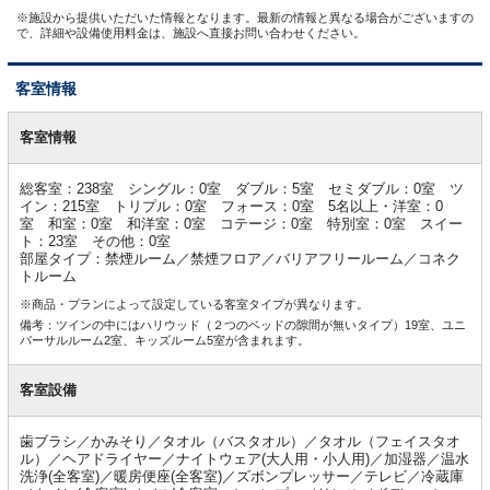
※施設から提供いただいた情報となります。最新の情報と異なる場合がございますの
で、詳細や設備使用料金は、施設へ直接お問い合わせください。
客室情報
客
室
客室情報
情
報
総客室：238室 シングル：0室 ダブル：5室 セミダブル：0室 ツ
イン：215室 トリプル：0室 フォース：0室 5名以上・洋室：0
室 和室：0室 和洋室：0室 コテージ：0室 特別室：0室 スイー
ト：23室 その他：0室
部屋タイプ：禁煙ルーム／禁煙フロア／バリアフリールーム／コネク
トルーム
※商品・プランによって設定している客室タイプが異なります。
備考：ツインの中にはハリウッド（２つのベッドの隙間が無いタイプ）19室、ユニ
バーサルルーム2室、キッズルーム5室が含まれます。
客室設備
歯ブラシ／かみそり／タオル（バスタオル）／タオル（フェイスタオ
ル）／ヘアドライヤー／ナイトウェア(大人用・小人用)／加湿器／温水
洗浄(全客室)／暖房便座(全客室)／ズボンプレッサー／テレビ／冷蔵庫