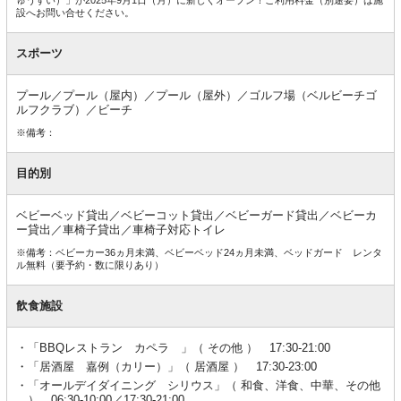
設へお問い合せください。
スポーツ
プール／プール（屋内）／プール（屋外）／ゴルフ場（ベルビーチゴ
ルフクラブ）／ビーチ
※備考：
目的別
ベビーベッド貸出／ベビーコット貸出／ベビーガード貸出／ベビーカ
ー貸出／車椅子貸出／車椅子対応トイレ
※備考：ベビーカー36ヵ月未満、ベビーベッド24ヵ月未満、ベッドガード レンタ
ル無料（要予約・数に限りあり）
飲食施設
「BBQレストラン カペラ 」（ その他 ） 17:30-21:00
「居酒屋 嘉例（カリー）」（ 居酒屋 ） 17:30-23:00
「オールデイダイニング シリウス」（ 和食、洋食、中華、その他
） 06:30-10:00／17:30-21:00