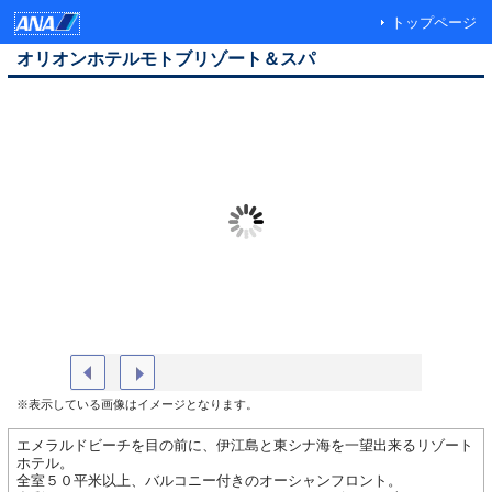
トップページ
オリオンホテルモトブリゾート＆スパ
ホテル外観 空撮
インドア
※表示している画像はイメージとなります。
エメラルドビーチを目の前に、伊江島と東シナ海を一望出来るリゾート
ホテル。
全室５０平米以上、バルコニー付きのオーシャンフロント。