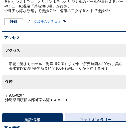
多彩なレストラン、オリオンホテルオリジナルのビールが味わえるバー
やジュラ紀温泉「美ら海の湯」が好評。
沖縄美ら海水族館まで徒歩７分。備瀬のフクギ並木まで徒歩3分。
評価
4.4
652件のクチコミ
アクセス
ア
ク
アクセス
セ
ス
那覇空港よりホテル（海洋博公園）まで車で所要時間約100分、美ら
海水族館徒歩7分で所要時間100分( 許田ＩＣから約４０分 )
住所
〒905-0207
沖縄県国頭郡本部町字備瀬１４８－１
施設情報
フォトギャラリー
基本情報