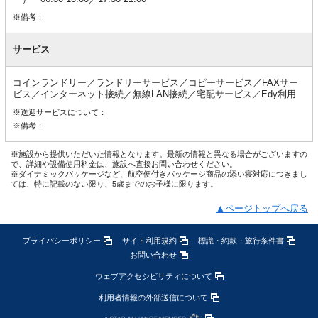
※備考：
サービス
コインランドリー／ランドリーサービス／コピーサービス／FAXサー
ビス／インターネット接続／無線LAN接続／宅配サービス／Edy利用
※送迎サービスについて：
※備考：
※施設から提供いただいた情報となります。最新の情報と異なる場合がございますの
で、詳細や設備使用料金は、施設へ直接お問い合わせください。
※ダイナミックパッケージなど、航空便付きパッケージ商品の添い寝対応につきまし
ては、特に記載のない限り、5歳までのお子様に限ります。
▲ページトップへ戻る
プライバシーポリシー
サイト利用規約
標識・約款・旅行条件書
お問い合わせ
ウェブアクセシビリティについて
利用者情報の外部送信について