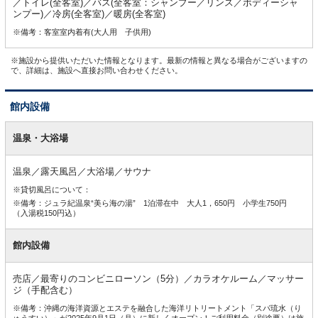
／トイレ(全客室)／バス(全客室：シャンプー／リンス／ボディーシャ
ンプー)／冷房(全客室)／暖房(全客室)
※備考：客室室内着有(大人用 子供用)
※施設から提供いただいた情報となります。最新の情報と異なる場合がございますの
で、詳細は、施設へ直接お問い合わせください。
館内設備
館
内
温泉・大浴場
設
備
温泉／露天風呂／大浴場／サウナ
※貸切風呂について：
※備考：ジュラ紀温泉“美ら海の湯” 1泊滞在中 大人1，650円 小学生750円
（入湯税150円込）
館内設備
売店／最寄りのコンビニローソン（5分）／カラオケルーム／マッサー
ジ（手配含む）
※備考：沖縄の海洋資源とエステを融合した海洋リトリートメント「スパ琉水（り
ゅうすい）」が2025年9月1日（月）に新しくオープン！ご利用料金（別途要）は施