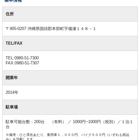
基
本
住所
情
報
〒905-0207 沖縄県国頭郡本部町字備瀬１４８－１
TEL/FAX
TEL:0980-51-7300
FAX:0980-51-7307
開業年
2014年
駐車場
駐車可能台数：200台 （有料） ／ 1000円~1000円（税別）／１泊１
台
※備考：ひと滞在あたり、乗用車１，０００円、バイク５００円（いずれも税込
み）を頂戴します。