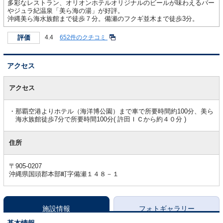
多彩なレストラン、オリオンホテルオリジナルのビールが味わえるバー
やジュラ紀温泉「美ら海の湯」が好評。
沖縄美ら海水族館まで徒歩７分。備瀬のフクギ並木まで徒歩3分。
評価
4.4
652件のクチコミ
アクセス
ア
ク
アクセス
セ
ス
那覇空港よりホテル（海洋博公園）まで車で所要時間約100分、美ら
海水族館徒歩7分で所要時間100分( 許田ＩＣから約４０分 )
住所
〒905-0207
沖縄県国頭郡本部町字備瀬１４８－１
施設情報
フォトギャラリー
基本情報