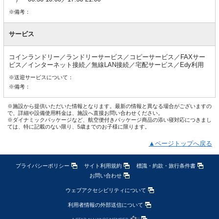
※備考：
サービス
コインランドリー／ランドリーサービス／コピーサービス／FAXサー
ビス／インターネット接続／無線LAN接続／宅配サービス／Edy利用
※送迎サービスについて：
※備考：
※施設から提供いただいた情報となります。最新の情報と異なる場合がございますの
で、詳細や設備使用料金は、施設へ直接お問い合わせください。
※ダイナミックパッケージなど、航空便付きパッケージ商品の添い寝対応につきまし
ては、特に記載のない限り、5歳までのお子様に限ります。
▲ページトップへ戻る
プライバシーポリシー
サイト利用規約
標識・約款・旅行条件書
お問い合わせ
ウェブアクセシビリティについて
利用者情報の外部送信について