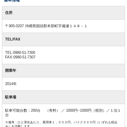
基
本
住所
情
報
〒905-0207 沖縄県国頭郡本部町字備瀬１４８－１
TEL/FAX
TEL:0980-51-7300
FAX:0980-51-7307
開業年
2014年
駐車場
駐車可能台数：200台 （有料） ／ 1000円~1000円（税別）／１泊１
台
※備考：ひと滞在あたり、乗用車１，０００円、バイク５００円（いずれも税込
み）を頂戴します。