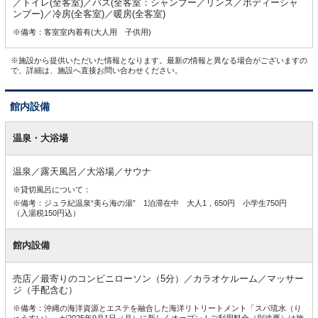
／トイレ(全客室)／バス(全客室：シャンプー／リンス／ボディーシャ
ンプー)／冷房(全客室)／暖房(全客室)
※備考：客室室内着有(大人用 子供用)
※施設から提供いただいた情報となります。最新の情報と異なる場合がございますの
で、詳細は、施設へ直接お問い合わせください。
館内設備
館
内
温泉・大浴場
設
備
温泉／露天風呂／大浴場／サウナ
※貸切風呂について：
※備考：ジュラ紀温泉“美ら海の湯” 1泊滞在中 大人1，650円 小学生750円
（入湯税150円込）
館内設備
売店／最寄りのコンビニローソン（5分）／カラオケルーム／マッサー
ジ（手配含む）
※備考：沖縄の海洋資源とエステを融合した海洋リトリートメント「スパ琉水（り
ゅうすい）」が2025年9月1日（月）に新しくオープン！ご利用料金（別途要）は施