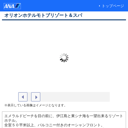
トップページ
オリオンホテルモトブリゾート＆スパ
ホテル外観 空撮
インドア
※表示している画像はイメージとなります。
エメラルドビーチを目の前に、伊江島と東シナ海を一望出来るリゾート
ホテル。
全室５０平米以上、バルコニー付きのオーシャンフロント。