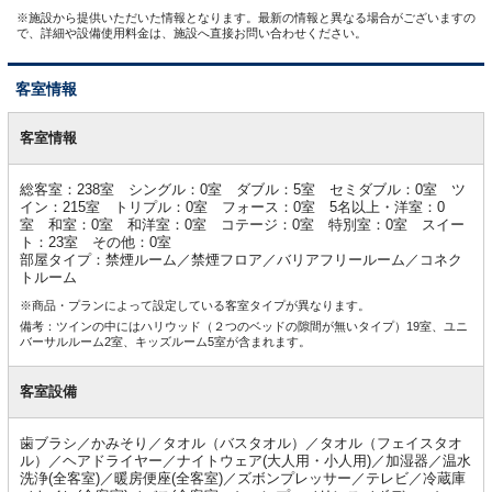
※施設から提供いただいた情報となります。最新の情報と異なる場合がございますの
で、詳細や設備使用料金は、施設へ直接お問い合わせください。
客室情報
客
室
客室情報
情
報
総客室：238室 シングル：0室 ダブル：5室 セミダブル：0室 ツ
イン：215室 トリプル：0室 フォース：0室 5名以上・洋室：0
室 和室：0室 和洋室：0室 コテージ：0室 特別室：0室 スイー
ト：23室 その他：0室
部屋タイプ：禁煙ルーム／禁煙フロア／バリアフリールーム／コネク
トルーム
※商品・プランによって設定している客室タイプが異なります。
備考：ツインの中にはハリウッド（２つのベッドの隙間が無いタイプ）19室、ユニ
バーサルルーム2室、キッズルーム5室が含まれます。
客室設備
歯ブラシ／かみそり／タオル（バスタオル）／タオル（フェイスタオ
ル）／ヘアドライヤー／ナイトウェア(大人用・小人用)／加湿器／温水
洗浄(全客室)／暖房便座(全客室)／ズボンプレッサー／テレビ／冷蔵庫