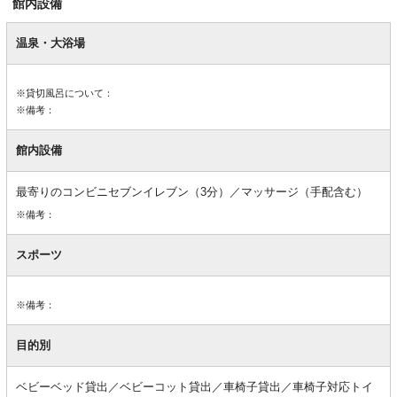
館内設備
館
内
温泉・大浴場
設
備
※貸切風呂について：
※備考：
館内設備
最寄りのコンビニセブンイレブン（3分）／マッサージ（手配含む）
※備考：
スポーツ
※備考：
目的別
ベビーベッド貸出／ベビーコット貸出／車椅子貸出／車椅子対応トイ