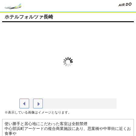
ホテルフォルツァ長崎
ホテル外観
デラック
※表示している画像はイメージとなります。
使い勝手と居心地にこだわった客室は全館禁煙
中心部浜町アーケードの複合商業施設にあり、思案橋や中華街に近くお
食事や