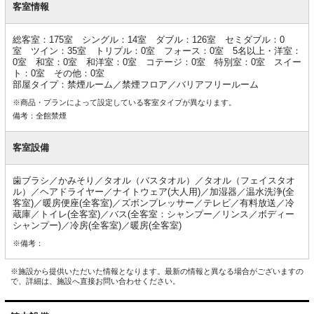
室
客室情報
情
報
総客室：175室 シングル：14室 ダブル：126室 セミダブル：0
室 ツイン：35室 トリプル：0室 フォース：0室 5名以上・洋室：
0室 和室：0室 和洋室：0室 コテージ：0室 特別室：0室 スイー
ト：0室 その他：0室
部屋タイプ：禁煙ルーム／禁煙フロア／バリアフリールーム
※商品・プランによって設定している客室タイプが異なります。
備考：全館禁煙
客室設備
歯ブラシ／かみそり／タオル（バスタオル）／タオル（フェイスタオ
ル）／ヘアドライヤー／ナイトウェア(大人用)／加湿器／温水洗浄(全
客室)／暖房便座(全客室)／ズボンプレッサー／テレビ／有料放送／冷
蔵庫／トイレ(全客室)／バス(全客室：シャンプー／リンス／ボディー
シャンプー)／冷房(全客室)／暖房(全客室)
※備考：
※施設から提供いただいた情報となります。最新の情報と異なる場合がございますの
で、詳細は、施設へ直接お問い合わせください。