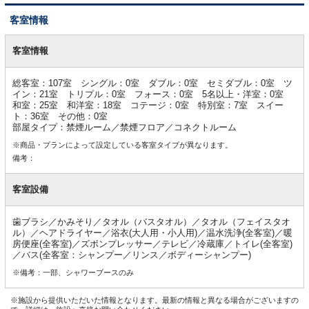
客室情報
客
室
客室情報
情
報
総客室：107室 シングル：0室 ダブル：0室 セミダブル：0室 ツ
イン：21室 トリプル：0室 フォース：0室 5名以上・洋室：0室
和室：25室 和洋室：18室 コテージ：0室 特別室：7室 スイー
ト：36室 その他：0室
部屋タイプ：禁煙ルーム／禁煙フロア／コネクトルーム
※商品・プランによって設定している客室タイプが異なります。
備考：
客室設備
歯ブラシ／かみそり／タオル（バスタオル）／タオル（フェイスタオ
ル）／ヘアドライヤー／浴衣(大人用・小人用)／温水洗浄(全客室)／暖
房便座(全客室)／ズボンプレッサー／テレビ／冷蔵庫／トイレ(全客室)
／バス(全客室：シャンプー／リンス／ボディーシャンプー)
※備考：一部、シャワーブースのみ
※施設から提供いただいた情報となります。最新の情報と異なる場合がございますの