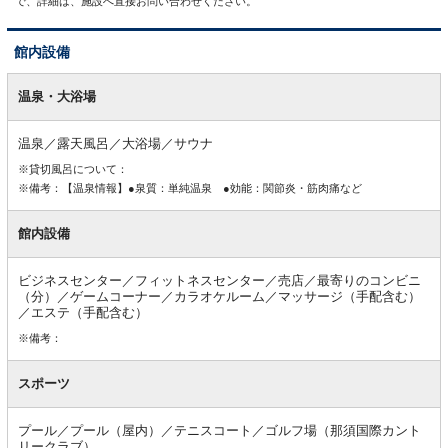
で、詳細は、施設へ直接お問い合わせください。
館内設備
館
内
温泉・大浴場
設
備
温泉／露天風呂／大浴場／サウナ
※貸切風呂について：
※備考：【温泉情報】●泉質：単純温泉 ●効能：関節炎・筋肉痛など
館内設備
ビジネスセンター／フィットネスセンター／売店／最寄りのコンビニ
（分）／ゲームコーナー／カラオケルーム／マッサージ（手配含む）
／エステ（手配含む）
※備考：
スポーツ
プール／プール（屋内）／テニスコート／ゴルフ場（那須国際カント
リークラブ）