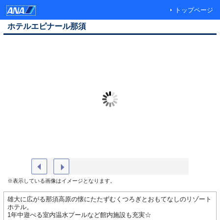
トップページ
ホテルエピナール那須
外観
室内温水
※表示している画像はイメージとなります。
雄大に広がる那須高原の懐にたたずむくつろぎとおもてなしのリゾート
ホテル。
1年中遊べる室内温水プールなど館内施設も充実☆