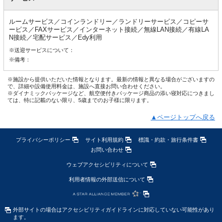
ルームサービス／コインランドリー／ランドリーサービス／コピーサ
ービス／FAXサービス／インターネット接続／無線LAN接続／有線LA
N接続／宅配サービス／Edy利用
※送迎サービスについて：
※備考：
※施設から提供いただいた情報となります。最新の情報と異なる場合がございますの
で、詳細や設備使用料金は、施設へ直接お問い合わせください。
※ダイナミックパッケージなど、航空便付きパッケージ商品の添い寝対応につきまし
ては、特に記載のない限り、5歳までのお子様に限ります。
▲ページトップへ戻る
プライバシーポリシー
サイト利用規約
標識・約款・旅行条件書
お問い合わせ
ウェブアクセシビリティについて
利用者情報の外部送信について
外部サイトの場合はアクセシビリティガイドラインに対応していない可能性があり
ます。