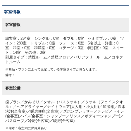
客室情報
客
室
客室情報
情
報
総客室：294室 シングル：0室 ダブル：0室 セミダブル：0室 ツ
イン：280室 トリプル：0室 フォース：0室 5名以上・洋室：0
室 和室：0室 和洋室：0室 コテージ：0室 特別室：0室 スイー
ト：14室 その他：0室
部屋タイプ：禁煙ルーム／禁煙フロア／バリアフリールーム／コネク
トルーム
※商品・プランによって設定している客室タイプが異なります。
備考：
客室設備
歯ブラシ／かみそり／タオル（バスタオル）／タオル（フェイスタオ
ル）／ヘアドライヤー／ナイトウェア(大人用・小人用)／加湿器／温水
洗浄(全客室)／暖房便座(全客室)／ズボンプレッサー／テレビ／トイレ
(全客室)／バス(全客室：シャンプー／リンス／ボディーシャンプー)／
バスローブ／冷房(全客室)／暖房(全客室)
※備考：客室内に保冷庫あり