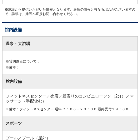
※施設から提供いただいた情報となります。最新の情報と異なる場合がございますの
で、詳細は、施設へ直接お問い合わせください。
館内設備
館
内
温泉・大浴場
設
備
※貸切風呂について：
※備考：
館内設備
フィットネスセンター／売店／最寄りのコンビニローソン（2分）／マ
ッサージ（手配含む）
※備考：フィットネスセンター 通年 ７：００ー２０：００ 最終受付１９：００
スポーツ
プール／プール（屋外）