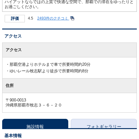
ハイアットならではの上質で快適な空間で、那覇での滞在をゆったりと
お過ごしください。
評価
4.5
2493件のクチコミ
アクセス
ア
ク
アクセス
セ
ス
那覇空港よりホテルまで車で所要時間約20分
ゆいレール牧志駅より徒歩で所要時間約8分
住所
〒900-0013
沖縄県那覇市牧志３－６－２０
施設情報
フォトギャラリー
基本情報