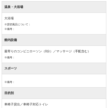
館
内
温泉・大浴場
設
備
大浴場
※貸切風呂について：
※備考：
館内設備
最寄りのコンビニローソン（0分）／マッサージ（手配含む）
※備考：
スポーツ
※備考：
目的別
車椅子貸出／車椅子対応トイレ