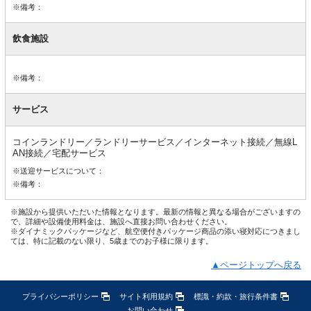
※備考：
飲食施設
※備考：
サービス
コインランドリー／ランドリーサービス／インターネット接続／無線L
AN接続／宅配サービス
※送迎サービスについて：
※備考：
※施設から提供いただいた情報となります。最新の情報と異なる場合がございますの
で、詳細や設備使用料金は、施設へ直接お問い合わせください。
※ダイナミックパッケージなど、航空便付きパッケージ商品の添い寝対応につきまし
ては、特に記載のない限り、5歳までのお子様に限ります。
▲ページトップへ戻る
プライバシーポリシー
サイト利用規約
標識・約款・旅行条件書
お問い合わせ