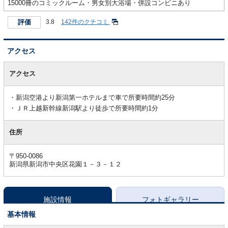
15000冊のコミックルーム・男女別大浴場・併設コンビニあり
評価
3.8
142件のクチコミ
アクセス
ア
ク
アクセス
セ
ス
新潟空港より新潟第一ホテルまで車で所要時間約25分
ＪＲ上越新幹線新潟駅より徒歩で所要時間約1分
住所
〒950-0086
新潟県新潟市中央区花園１－３－１２
施設情報
フォトギャラリー
基本情報