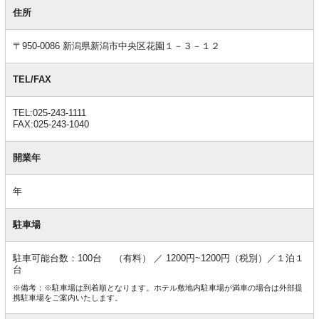
基
本
住所
情
報
〒950-0086 新潟県新潟市中央区花園１－３－１２
TEL/FAX
TEL:025-243-1111
FAX:025-243-1040
開業年
年
駐車場
駐車可能台数：100台 （有料） ／ 1200円~1200円（税別）／１泊１
台
※備考：※駐車場は到着順となります。ホテル敷地内駐車場が満車の場合は外部提
携駐車場をご案内いたします。