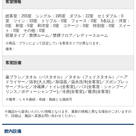
室
客室情報
情
報
総客室：255室 シングル：195室 ダブル：22室 セミダブル：0
室 ツイン：33室 トリプル：0室 フォース：0室 5名以上・洋室：
0室 和室：5室 和洋室：0室 コテージ：0室 特別室：0室 スイー
ト：0室 その他：0室
部屋タイプ：禁煙ルーム／禁煙フロア／レディースルーム
※商品・プランによって設定している客室タイプが異なります。
備考：
客室設備
歯ブラシ／タオル（バスタオル）／タオル（フェイスタオル）／ヘア
ドライヤー／浴衣(大人用)／加湿器／温水洗浄(全客室)／ズボンプレッ
サー／テレビ／冷蔵庫／トイレ(全客室)／バス(全客室：シャンプー／
リンス／ボディーシャンプー)／冷房(全客室)／暖房(全客室)
※備考：ＬＡＮ接続：有線・無線とも接続可
※施設から提供いただいた情報となります。最新の情報と異なる場合がございますの
で、詳細は、施設へ直接お問い合わせください。
館内設備