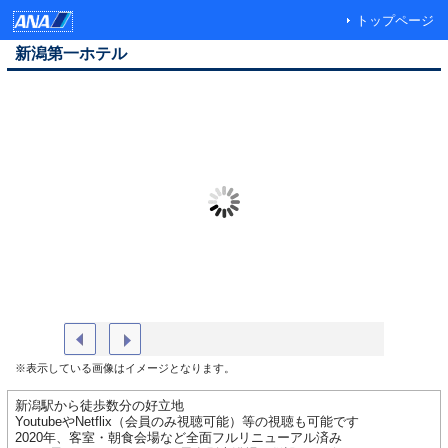
トップページ
新潟第一ホテル
ホテル入口
フロント
※表示している画像はイメージとなります。
新潟駅から徒歩数分の好立地
YoutubeやNetflix（会員のみ視聴可能）等の視聴も可能です
2020年、客室・朝食会場など全面フルリニューアル済み