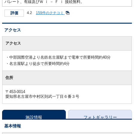
パレート、有線及びＷ ｉ － Ｆ ｉ 接続無料。
評価
4.2
159件のクチコミ
アクセス
ア
ク
アクセス
セ
ス
中部国際空港より名鉄名古屋駅まで電車で所要時間約40分
名古屋駅より徒歩で所要時間約4分
住所
〒453-0014
愛知県名古屋市中村区則武一丁目６番３号
施設情報
フォトギャラリー
基本情報