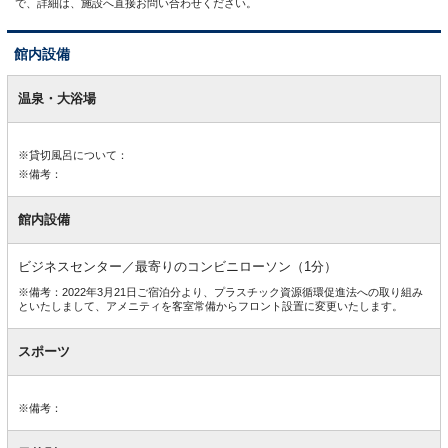
で、詳細は、施設へ直接お問い合わせください。
館内設備
館
内
温泉・大浴場
設
備
※貸切風呂について：
※備考：
館内設備
ビジネスセンター／最寄りのコンビニローソン（1分）
※備考：2022年3月21日ご宿泊分より、プラスチック資源循環促進法への取り組み
といたしまして、アメニティを客室常備からフロント設置に変更いたします。
スポーツ
※備考：