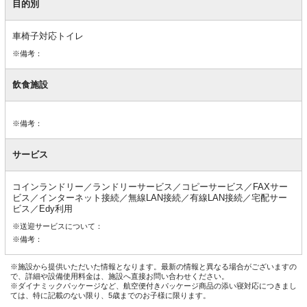
目的別
車椅子対応トイレ
※備考：
飲食施設
※備考：
サービス
コインランドリー／ランドリーサービス／コピーサービス／FAXサー
ビス／インターネット接続／無線LAN接続／有線LAN接続／宅配サー
ビス／Edy利用
※送迎サービスについて：
※備考：
※施設から提供いただいた情報となります。最新の情報と異なる場合がございますの
で、詳細や設備使用料金は、施設へ直接お問い合わせください。
※ダイナミックパッケージなど、航空便付きパッケージ商品の添い寝対応につきまし
ては、特に記載のない限り、5歳までのお子様に限ります。