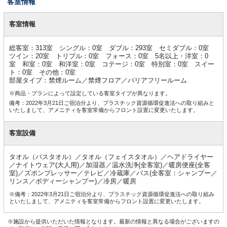
客室情報
客
室
客室情報
情
報
総客室：313室 シングル：0室 ダブル：293室 セミダブル：0室
ツイン：20室 トリプル：0室 フォース：0室 5名以上・洋室：0
室 和室：0室 和洋室：0室 コテージ：0室 特別室：0室 スイー
ト：0室 その他：0室
部屋タイプ：禁煙ルーム／禁煙フロア／バリアフリールーム
※商品・プランによって設定している客室タイプが異なります。
備考：2022年3月21日ご宿泊分より、プラスチック資源循環促進法への取り組みと
いたしまして、アメニティを客室常備からフロント設置に変更いたします。
客室設備
タオル（バスタオル）／タオル（フェイスタオル）／ヘアドライヤー
／ナイトウェア(大人用)／加湿器／温水洗浄(全客室)／暖房便座(全客
室)／ズボンプレッサー／テレビ／冷蔵庫／バス(全客室：シャンプー／
リンス／ボディーシャンプー)／冷房／暖房
※備考：2022年3月21日ご宿泊分より、プラスチック資源循環促進法への取り組み
といたしまして、アメニティを客室常備からフロント設置に変更いたします。
※施設から提供いただいた情報となります。最新の情報と異なる場合がございますの