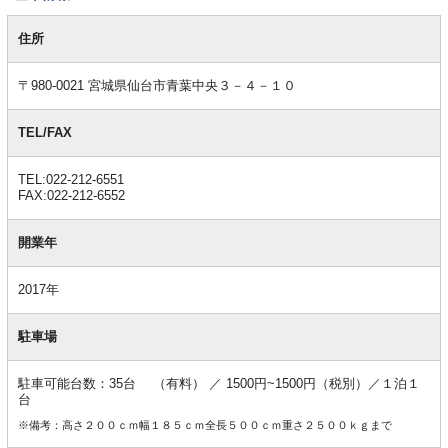
基
本
住所
情
報
〒980-0021 宮城県仙台市青葉中央３－４－１０
TEL/FAX
TEL:022-212-6551
FAX:022-212-6552
開業年
2017年
駐車場
駐車可能台数：35台 （有料） ／ 1500円~1500円（税別）／１泊１
台
※備考：高さ２００ｃｍ幅１８５ｃｍ全長５００ｃｍ重さ２５００ｋｇまで