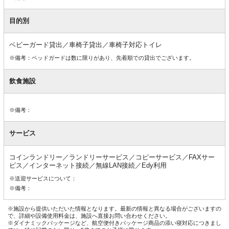
目的別
ベビーガード貸出／車椅子貸出／車椅子対応トイレ
※備考：ベッドガードは数に限りがあり、先着順での貸出でございます。
飲食施設
※備考：
サービス
コインランドリー／ランドリーサービス／コピーサービス／FAXサー
ビス／インターネット接続／無線LAN接続／Edy利用
※送迎サービスについて：
※備考：
※施設から提供いただいた情報となります。最新の情報と異なる場合がございますの
で、詳細や設備使用料金は、施設へ直接お問い合わせください。
※ダイナミックパッケージなど、航空便付きパッケージ商品の添い寝対応につきまし