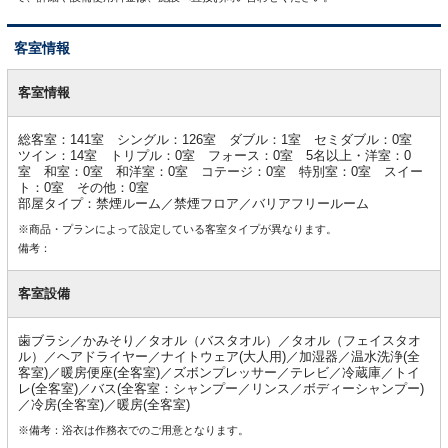
客室情報
客
室
客室情報
情
報
総客室：141室 シングル：126室 ダブル：1室 セミダブル：0室
ツイン：14室 トリプル：0室 フォース：0室 5名以上・洋室：0
室 和室：0室 和洋室：0室 コテージ：0室 特別室：0室 スイー
ト：0室 その他：0室
部屋タイプ：禁煙ルーム／禁煙フロア／バリアフリールーム
※商品・プランによって設定している客室タイプが異なります。
備考：
客室設備
歯ブラシ／かみそり／タオル（バスタオル）／タオル（フェイスタオ
ル）／ヘアドライヤー／ナイトウェア(大人用)／加湿器／温水洗浄(全
客室)／暖房便座(全客室)／ズボンプレッサー／テレビ／冷蔵庫／トイ
レ(全客室)／バス(全客室：シャンプー／リンス／ボディーシャンプー)
／冷房(全客室)／暖房(全客室)
※備考：浴衣は作務衣でのご用意となります。