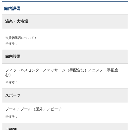
館内設備
館
内
温泉・大浴場
設
備
※貸切風呂について：
※備考：
館内設備
フィットネスセンター／マッサージ（手配含む）／エステ（手配含
む）
※備考：
スポーツ
プール／プール（屋外）／ビーチ
※備考：
目的別