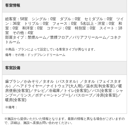
客
室
客室情報
情
報
総客室：58室 シングル：0室 ダブル：0室 セミダブル：0室 ツイ
ン：36室 トリプル：0室 フォース：0室 5名以上・洋室：0室 和
室：0室 和洋室：0室 コテージ：0室 特別室：0室 スイート：18
室 その他：4室
部屋タイプ：禁煙ルーム／禁煙フロア／バリアフリールーム／コネク
トルーム
※商品・プランによって設定している客室タイプが異なります。
備考：その他：ドッグフレンドリールーム
客室設備
歯ブラシ／かみそり／タオル（バスタオル）／タオル（フェイスタオ
ル）／ヘアドライヤー／ナイトウェア(大人用)／温水洗浄(全客室)／暖
房便座(全客室)／テレビ／冷蔵庫／トイレ(全客室)／バス(全客室：シャ
ンプー／リンス／ボディーシャンプー)／バスローブ／冷房(全客室)／
暖房(全客室)
※備考：
※施設から提供いただいた情報となります。最新の情報と異なる場合がございますの
で、詳細は、施設へ直接お問い合わせください。