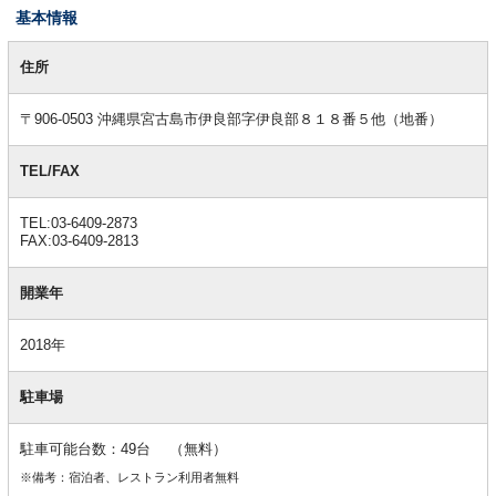
基本情報
基
本
住所
情
報
〒906-0503 沖縄県宮古島市伊良部字伊良部８１８番５他（地番）
TEL/FAX
TEL:03-6409-2873
FAX:03-6409-2813
開業年
2018年
駐車場
駐車可能台数：49台 （無料）
※備考：宿泊者、レストラン利用者無料