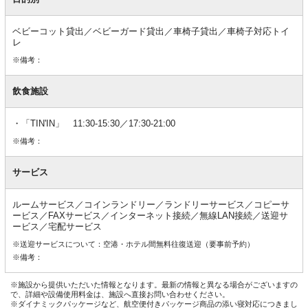
ベビーコット貸出／ベビーガード貸出／車椅子貸出／車椅子対応トイ
レ
※備考：
飲食施設
「TIN'IN」 11:30-15:30／17:30-21:00
※備考：
サービス
ルームサービス／コインランドリー／ランドリーサービス／コピーサ
ービス／FAXサービス／インターネット接続／無線LAN接続／送迎サ
ービス／宅配サービス
※送迎サービスについて：空港・ホテル間無料往復送迎（要事前予約）
※備考：
※施設から提供いただいた情報となります。最新の情報と異なる場合がございますの
で、詳細や設備使用料金は、施設へ直接お問い合わせください。
※ダイナミックパッケージなど、航空便付きパッケージ商品の添い寝対応につきまし