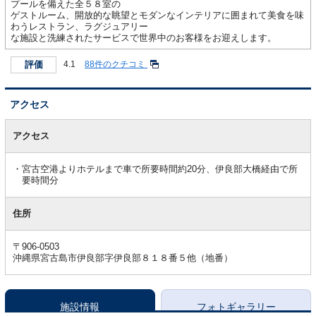
プールを備えた全５８室の
ゲストルーム、開放的な眺望とモダンなインテリアに囲まれて美食を味
わうレストラン、ラグジュアリー
な施設と洗練されたサービスで世界中のお客様をお迎えします。
評価
4.1
88件のクチコミ
アクセス
ア
ク
アクセス
セ
ス
宮古空港よりホテルまで車で所要時間約20分、伊良部大橋経由で所
要時間分
住所
〒906-0503
沖縄県宮古島市伊良部字伊良部８１８番５他（地番）
施設情報
フォトギャラリー