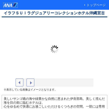
トップページ
イラフＳＵＩラグジュアリーコレクションホテル沖縄宮古
外観イメージ
ホテルメ
※表示している画像はイメージとなります。
美しいサンゴ礁の海や緑豊かな自然に恵まれた伊良部島。美しく澄んだ
海を目の前に臨むホテルは、
心をゆるめて快適にお過ごしいただけるくつろぎの空間。一部には専用