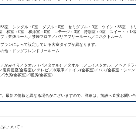
58室 シングル：0室 ダブル：0室 セミダブル：0室 ツイン：36室 ト
室 和室：0室 和洋室：0室 コテージ：0室 特別室：0室 スイート：18
イプ：禁煙ルーム／禁煙フロア／バリアフリールーム／コネクトルーム
・プランによって設定している客室タイプが異なります。
その他：ドッグフレンドリールーム
／かみそり／タオル（バスタオル）／タオル（フェイスタオル）／ヘアドライ
)／暖房便座(全客室)／テレビ／冷蔵庫／トイレ(全客室)／バス(全客室：シャ
／冷房(全客室)／暖房(全客室)
：
す。最新の情報と異なる場合がございますので、詳細は、施設へ直接お問い合
風呂について：
：