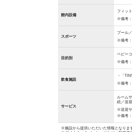
フィッ
館内設備
※備考
プール
スポーツ
※備考
ベビー
目的別
※備考
「TIN'
飲食施設
※備考
ルームサ
続／送
サービス
※送迎
※備考
※施設から提供いただいた情報となりま