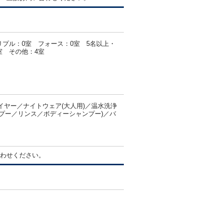
リプル：0室 フォース：0室 5名以上・
室 その他：4室
ヤー／ナイトウェア(大人用)／温水洗浄
ンプー／リンス／ボディーシャンプー)／バ
わせください。