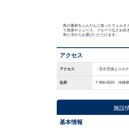
島の素材をふんだんに使ったウェルネ
て前菜やジュース、フルーツなどお好
和と洋からお選びいただけます。
アクセス
ア
ク
アクセス
宮古空港よりホテ
セ
ス
住所
〒906-0503
沖縄
施設
基本情報