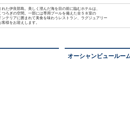
まれた伊良部島。美しく澄んだ海を目の前に臨むホテルは、
くつろぎの空間。一部には専用プールを備えた全５８室の
インテリアに囲まれて美食を味わうレストラン、ラグジュアリー
お客様をお迎えします。
オーシャンビュールー