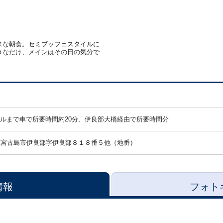
スな朝食。セミブッフェスタイルに
きなだけ、メインはその日の気分で
ルまで車で所要時間約20分、伊良部大橋経由で所要時間分
県宮古島市伊良部字伊良部８１８番５他（地番）
情報
フォト