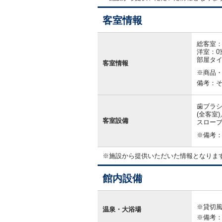
客室情報
客
室
総客室：
情
洋室：0
報
部屋タ
客室情報
※商品
備考：
歯ブラシ
(全客室
客室設備
スローブ
※備考
※施設から提供いただいた情報となりま
館内設備
館
内
※貸切
設
温泉・大浴場
備
※備考