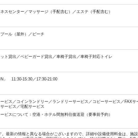
トネスセンター／マッサージ（手配含む）／エステ（手配含む）
：
／プール（屋外）／ビーチ
：
コット貸出／ベビーガード貸出／車椅子貸出／車椅子対応トイレ
：
IN」 11:30-15:30／17:30-21:00
：
ービス／コインランドリー／ランドリーサービス／コピーサービス／FAXサ
迎サービス／宅配サービス
サービスについて：空港・ホテル間無料往復送迎（要事前予約）
：
す。最新の情報と異なる場合がございますので、詳細や設備使用料金は、施設