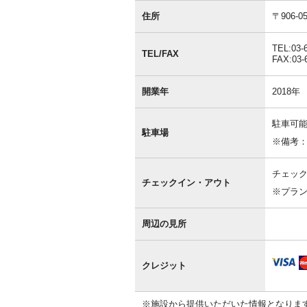
基
本
住所
〒906
情
報
TEL:03-
TEL/FAX
FAX:03-
開業年
2018年
駐車可能
駐車場
※備考
チェック
チェックイン・アウト
※プラ
周辺の見所
クレジット
※施設から提供いただいた情報となりま