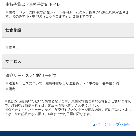
車椅子貸出／車椅子対応トイレ
※備考：ペットの同伴の宿泊はペット専用ルームのみ。館内の行動は制限がありま
す。犬のみで小・中型犬（１０キロまで）が２頭までです。
飲食施設
※備考：
サービス
送迎サービス／宅配サービス
※送迎サービスについて：霧島神宮駅より送迎あり（３本のみ、要事前予約）
※備考：
※施設から提供いただいた情報となります。最新の情報と異なる場合がございますの
で、詳細や設備使用料金は、施設へ直接お問い合わせください。
※ダイナミックパッケージなど、航空便付きパッケージ商品の添い寝対応につきまし
ては、特に記載のない限り、5歳までのお子様に限ります。
▲ページトップへ戻る