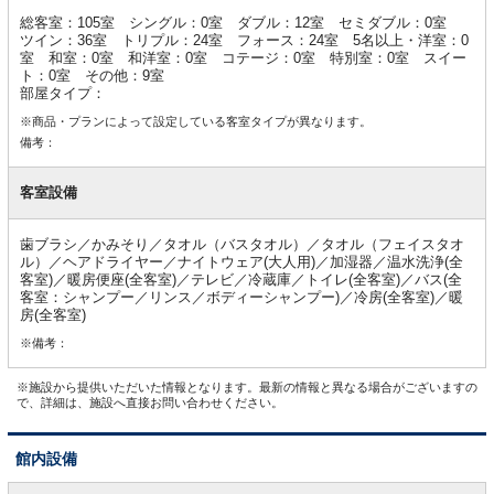
報
総客室：105室 シングル：0室 ダブル：12室 セミダブル：0室
ツイン：36室 トリプル：24室 フォース：24室 5名以上・洋室：0
室 和室：0室 和洋室：0室 コテージ：0室 特別室：0室 スイー
ト：0室 その他：9室
部屋タイプ：
※商品・プランによって設定している客室タイプが異なります。
備考：
客室設備
歯ブラシ／かみそり／タオル（バスタオル）／タオル（フェイスタオ
ル）／ヘアドライヤー／ナイトウェア(大人用)／加湿器／温水洗浄(全
客室)／暖房便座(全客室)／テレビ／冷蔵庫／トイレ(全客室)／バス(全
客室：シャンプー／リンス／ボディーシャンプー)／冷房(全客室)／暖
房(全客室)
※備考：
※施設から提供いただいた情報となります。最新の情報と異なる場合がございますの
で、詳細は、施設へ直接お問い合わせください。
館内設備
館