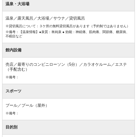
内
温泉・大浴場
設
備
温泉／露天風呂／大浴場／サウナ／貸切風呂
※貸切風呂について：３ケ所の無料貸切風呂があります（予約制ではありません）
※備考：【温泉情報】●泉質：単純泉 ● 効能：神経痛、筋肉痛、関節痛、糖尿病、
不眠症など
館内設備
売店／最寄りのコンビニローソン（5分）／カラオケルーム／エステ
（手配含む）
※備考：
スポーツ
プール／プール（屋外）
※備考：
目的別