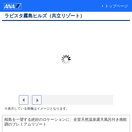
トップページ
ラビスタ霧島ヒルズ（共立リゾート）
ラビスタ霧島ヒルズ 正面（夜）
ツインル
※表示している画像はイメージとなります。
桜島を一望する絶好のロケーションに、全室天然温泉露天風呂付き南欧
調のプレミアムリゾート