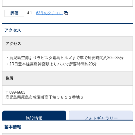
評価
4.1
63件のクチコミ
アクセス
ア
ク
アクセス
セ
ス
鹿児島空港よりラビスタ霧島ヒルズまで車で所要時間約30～35分
JR日豊本線霧島神宮駅よりバスで所要時間約20分
住所
〒899-6603
鹿児島県霧島市牧園町高千穂３８１２番地６
施設情報
フォトギャラリー
基本情報