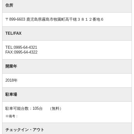
基
本
住所
情
報
〒899-6603 鹿児島県霧島市牧園町高千穂３８１２番地６
TEL/FAX
TEL:0995-64-4321
FAX:0995-64-4322
開業年
2018年
駐車場
駐車可能台数：105台 （無料）
※備考：
チェックイン・アウト